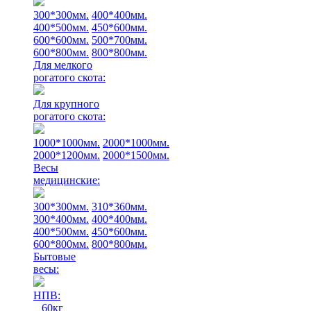
300*300мм.
400*400мм.
400*500мм.
450*600мм.
600*600мм.
500*700мм.
600*800мм.
800*800мм.
Для мелкого
рогатого скота:
Для крупного
рогатого скота:
1000*1000мм.
2000*1000мм.
2000*1200мм.
2000*1500мм.
Весы
медицинские:
300*300мм.
310*360мм.
300*400мм.
400*400мм.
400*500мм.
450*600мм.
600*800мм.
800*800мм.
Бытовые
весы:
НПВ:
60кг