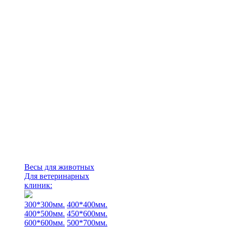
Весы для животных
Для ветеринарных
клиник:
300*300мм.
400*400мм.
400*500мм.
450*600мм.
600*600мм.
500*700мм.