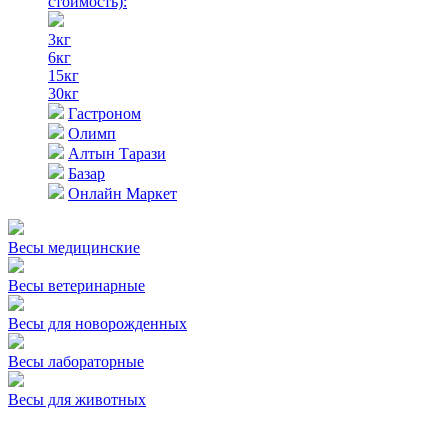
стоимость)
:
3кг
6кг
15кг
30кг
Гастроном
Олимп
Алтын Тарази
Базар
Онлайн Маркет
Весы медицинские
Весы ветеринарные
Весы для новорожденных
Весы лабораторные
Весы для животных