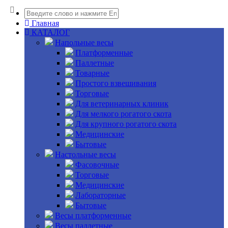
Главная
КАТАЛОГ
Напольные весы
Платформенные
Паллетные
Товарные
Простого взвешивания
Торговые
Для ветеринарных клиник
Для мелкого рогатого скота
Для крупного рогатого скота
Медицинские
Бытовые
Настольные весы
Фасовочные
Торговые
Медицинские
Лабораторные
Бытовые
Весы платформенные
Весы паллетные