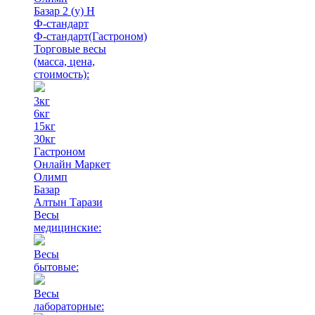
Базар 2 (у) Н
Ф-стандарт
Ф-стандарт(Гастроном)
Торговые весы
(масса, цена,
стоимость)
:
3кг
6кг
15кг
30кг
Гастроном
Онлайн Маркет
Олимп
Базар
Алтын Тарази
Весы
медицинские:
Весы
бытовые:
Весы
лабораторные: