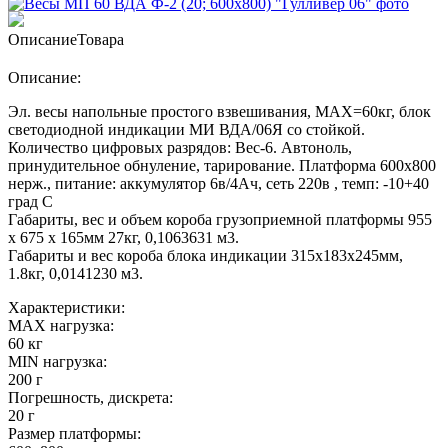
Описание
Товара
Описание:
Эл. весы напольные простого взвешивания, МАХ=60кг, блок
светодиодной индикации МИ ВДА/06Я со стойкой.
Количество цифровых разрядов: Вес-6. Автоноль,
принудительное обнуление, тарирование. Платформа 600х800
нерж., питание: аккумулятор 6в/4Ач, сеть 220в , темп: -10+40
град С
Габариты, вес и объем короба грузоприемной платформы 955
х 675 х 165мм 27кг, 0,1063631 м3.
Габариты и вес короба блока индикации 315х183х245мм,
1.8кг, 0,0141230 м3.
Характеристики:
MAX нагрузка:
60 кг
MIN нагрузка:
200 г
Погрешность, дискрета:
20 г
Размер платформы: