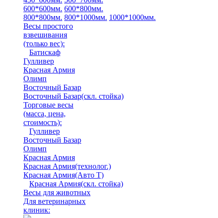
600*600мм.
600*800мм.
800*800мм.
800*1000мм.
1000*1000мм.
Весы простого
взвешивания
(только вес)
:
Батискаф
Гулливер
Красная Армия
Олимп
Восточный Базар
Восточный Базар(скл. стойка)
Торговые весы
(масса, цена,
стоимость)
:
Гулливер
Восточный Базар
Олимп
Красная Армия
Красная Армия(технолог.)
Красная Армия(Авто Т)
Красная Армия(скл. стойка)
Весы для животных
Для ветеринарных
клиник: