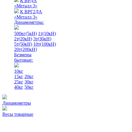
К ВРДА
«Металл 3»
К ВРГ2ДА
«Металл 3»
Динамометры:
500кг(5кН)
1т(10кН)
2т(20кН)
3т(30кН)
5т(50кН)
10т(100кН)
20т(200кН)
Безмены
бытовые:
10кг
15кг
20кг
25кг
30кг
40кг
50кг
Динамометры
Весы товарные