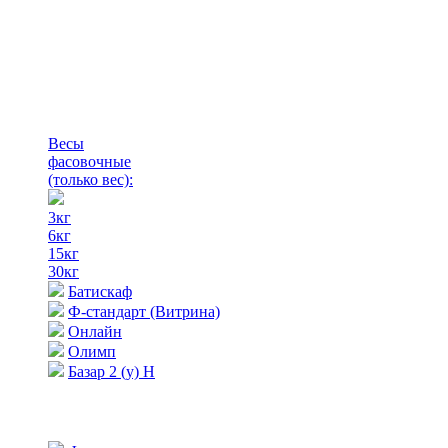
Весы
фасовочные
(только вес)
:
3кг
6кг
15кг
30кг
Батискаф
Ф-стандарт (Витрина)
Онлайн
Олимп
Базар 2 (у) Н