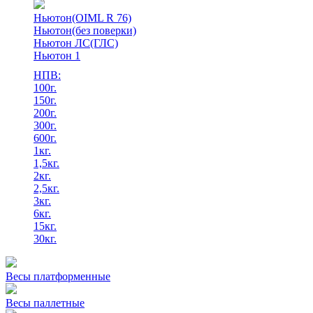
Ньютон(OIML R 76)
Ньютон(без поверки)
Ньютон ЛС(ГЛС)
Ньютон 1
НПВ:
100г.
150г.
200г.
300г.
600г.
1кг.
1,5кг.
2кг.
2,5кг.
3кг.
6кг.
15кг.
30кг.
Весы платформенные
Весы паллетные