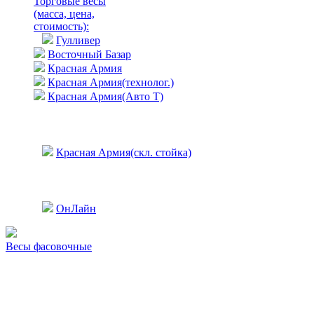
Торговые весы
(масса, цена,
стоимость)
:
Гулливер
Восточный Базар
Красная Армия
Красная Армия(технолог.)
Красная Армия(Авто Т)
Красная Армия(скл. стойка)
ОнЛайн
Весы фасовочные