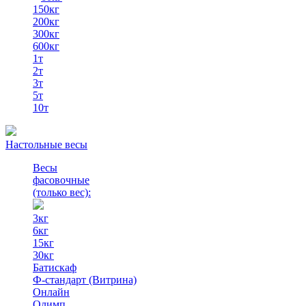
150кг
200кг
300кг
600кг
1т
2т
3т
5т
10т
Настольные весы
Весы
фасовочные
(только вес)
:
3кг
6кг
15кг
30кг
Батискаф
Ф-стандарт (Витрина)
Онлайн
Олимп