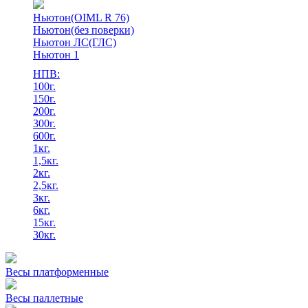
Ньютон(OIML R 76)
Ньютон(без поверки)
Ньютон ЛС(ГЛС)
Ньютон 1
НПВ:
100г.
150г.
200г.
300г.
600г.
1кг.
1,5кг.
2кг.
2,5кг.
3кг.
6кг.
15кг.
30кг.
Весы платформенные
Весы паллетные