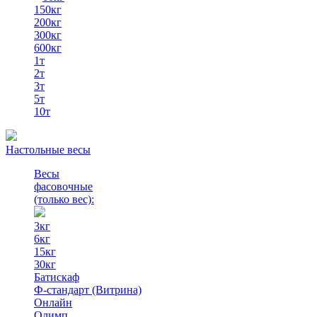
150кг
200кг
300кг
600кг
1т
2т
3т
5т
10т
Настольные весы
Весы
фасовочные
(только вес)
:
3кг
6кг
15кг
30кг
Батискаф
Ф-стандарт (Витрина)
Онлайн
Олимп