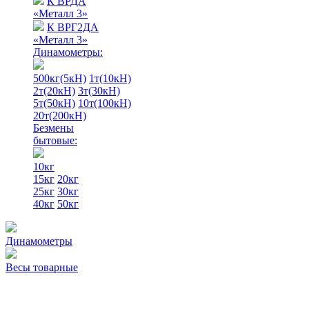
К ВРДА
«Металл 3»
К ВРГ2ДА
«Металл 3»
Динамометры:
500кг(5кН)
1т(10кН)
2т(20кН)
3т(30кН)
5т(50кН)
10т(100кН)
20т(200кН)
Безмены
бытовые:
10кг
15кг
20кг
25кг
30кг
40кг
50кг
Динамометры
Весы товарные