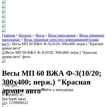
Главная
»
Каталог
»
Весы
»
Весы напольные
»
Весы товарные
напольные
»
Весы товарные простого взвешивания(только
вес)
»
Весы МП 60 ВЖА Ф-3(10/20; 300х400; нерж.) "Красная
армия авто"
Весы МП 60 ВЖА Ф-3(10/20;
300х400; нерж.) "Красная
7 990 руб.
армия авто"
Актуальность цены уточняйте у менеджера
В корзину
Быстрый заказ
арт. 1239000022