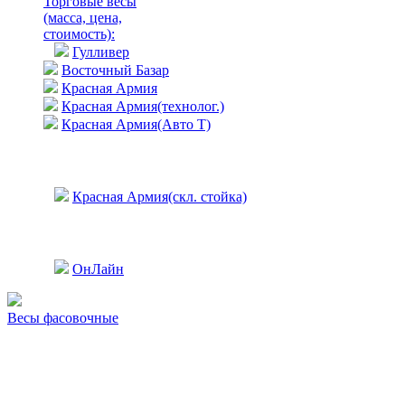
Торговые весы
(масса, цена,
стоимость)
:
Гулливер
Восточный Базар
Красная Армия
Красная Армия(технолог.)
Красная Армия(Авто Т)
Красная Армия(скл. стойка)
ОнЛайн
Весы фасовочные