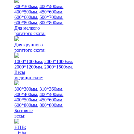
300*300мм.
400*400мм.
400*500мм.
450*600мм.
600*600мм.
500*700мм.
600*800мм.
800*800мм.
Для мелкого
рогатого скота:
Для крупного
рогатого скота:
1000*1000мм.
2000*1000мм.
2000*1200мм.
2000*1500мм.
Весы
медицинские:
300*300мм.
310*360мм.
300*400мм.
400*400мм.
400*500мм.
450*600мм.
600*800мм.
800*800мм.
Бытовые
весы:
НПВ:
60кг