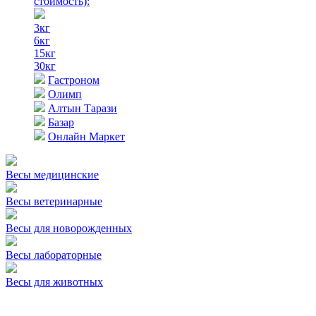
стоимость)
:
3кг
6кг
15кг
30кг
Гастроном
Олимп
Алтын Тарази
Базар
Онлайн Маркет
Весы медицинские
Весы ветеринарные
Весы для новорожденных
Весы лабораторные
Весы для животных