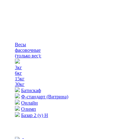
Весы
фасовочные
(только вес)
:
3кг
6кг
15кг
30кг
Батискаф
Ф-стандарт (Витрина)
Онлайн
Олимп
Базар 2 (у) Н