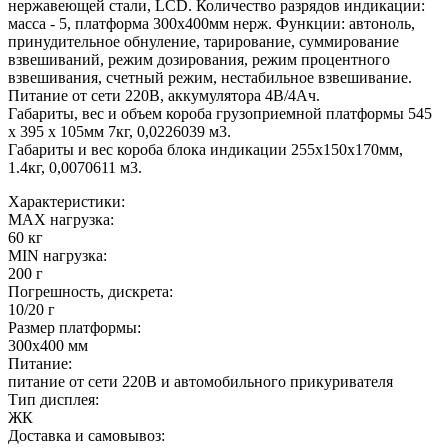
нержавеющей стали, LСD. Количество разрядов индикации:
масса - 5, платформа 300х400мм нерж. Функции: автоноль,
принудительное обнуление, тарирование, суммирование
взвешиваний, режим дозирования, режим процентного
взвешивания, счетный режим, нестабильное взвешивание.
Питание от сети 220В, аккумулятора 4В/4Ач.
Габариты, вес и объем короба грузоприемной платформы 545
х 395 х 105мм 7кг, 0,0226039 м3.
Габариты и вес короба блока индикации 255х150х170мм,
1.4кг, 0,0070611 м3.
Характеристики:
MAX нагрузка:
60 кг
MIN нагрузка:
200 г
Погрешность, дискрета:
10/20 г
Размер платформы:
300х400 мм
Питание:
питание от сети 220В и автомобильного прикуривателя
Тип дисплея:
ЖК
Доставка и самовывоз: