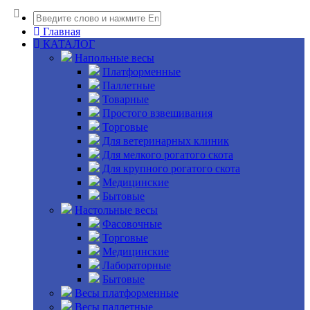
Главная
КАТАЛОГ
Напольные весы
Платформенные
Паллетные
Товарные
Простого взвешивания
Торговые
Для ветеринарных клиник
Для мелкого рогатого скота
Для крупного рогатого скота
Медицинские
Бытовые
Настольные весы
Фасовочные
Торговые
Медицинские
Лабораторные
Бытовые
Весы платформенные
Весы паллетные