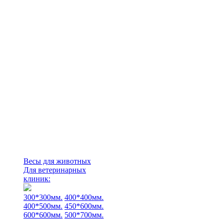
Весы для животных
Для ветеринарных
клиник:
300*300мм.
400*400мм.
400*500мм.
450*600мм.
600*600мм.
500*700мм.