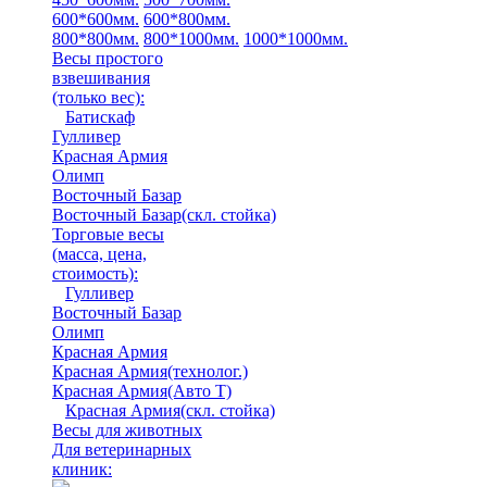
600*600мм.
600*800мм.
800*800мм.
800*1000мм.
1000*1000мм.
Весы простого
взвешивания
(только вес)
:
Батискаф
Гулливер
Красная Армия
Олимп
Восточный Базар
Восточный Базар(скл. стойка)
Торговые весы
(масса, цена,
стоимость)
:
Гулливер
Восточный Базар
Олимп
Красная Армия
Красная Армия(технолог.)
Красная Армия(Авто Т)
Красная Армия(скл. стойка)
Весы для животных
Для ветеринарных
клиник: