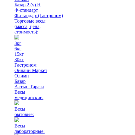
Базар 2 (у) Н
Ф-стандарт
Ф-стандарт(Гастроном)
Торговые весы
(масса, цена,
стоимость)
:
3кг
6кг
15кг
30кг
Гастроном
Онлайн Маркет
Олимп
Базар
Алтын Тарази
Весы
медицинские:
Весы
бытовые:
Весы
лабораторные: