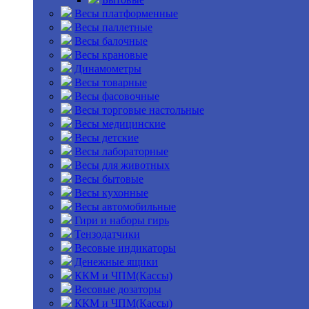
Весы платформенные
Весы паллетные
Весы балочные
Весы крановые
Динамометры
Весы товарные
Весы фасовочные
Весы торговые настольные
Весы медицинские
Весы детские
Весы лабораторные
Весы для животных
Весы бытовые
Весы кухонные
Весы автомобильные
Гири и наборы гирь
Тензодатчики
Весовые индикаторы
Денежные ящики
ККМ и ЧПМ(Кассы)
Весовые дозаторы
ККМ и ЧПМ(Кассы)