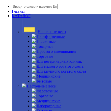
Главная
КАТАЛОГ
Напольные весы
Платформенные
Паллетные
Товарные
Простого взвешивания
Торговые
Для ветеринарных клиник
Для мелкого рогатого скота
Для крупного рогатого скота
Медицинские
Бытовые
Настольные весы
Фасовочные
Торговые
Медицинские
Лабораторные
Бытовые