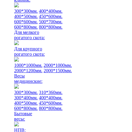
300*300мм.
400*400мм.
400*500мм.
450*600мм.
600*600мм.
500*700мм.
600*800мм.
800*800мм.
Для мелкого
рогатого скота:
Для крупного
рогатого скота:
1000*1000мм.
2000*1000мм.
2000*1200мм.
2000*1500мм.
Весы
медицинские:
300*300мм.
310*360мм.
300*400мм.
400*400мм.
400*500мм.
450*600мм.
600*800мм.
800*800мм.
Бытовые
весы:
НПВ: