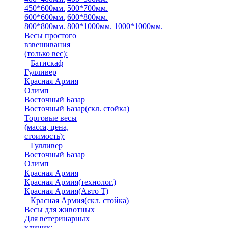
450*600мм.
500*700мм.
600*600мм.
600*800мм.
800*800мм.
800*1000мм.
1000*1000мм.
Весы простого
взвешивания
(только вес)
:
Батискаф
Гулливер
Красная Армия
Олимп
Восточный Базар
Восточный Базар(скл. стойка)
Торговые весы
(масса, цена,
стоимость)
:
Гулливер
Восточный Базар
Олимп
Красная Армия
Красная Армия(технолог.)
Красная Армия(Авто Т)
Красная Армия(скл. стойка)
Весы для животных
Для ветеринарных
клиник: