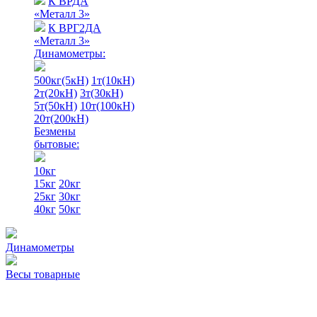
К ВРДА
«Металл 3»
К ВРГ2ДА
«Металл 3»
Динамометры:
500кг(5кН)
1т(10кН)
2т(20кН)
3т(30кН)
5т(50кН)
10т(100кН)
20т(200кН)
Безмены
бытовые:
10кг
15кг
20кг
25кг
30кг
40кг
50кг
Динамометры
Весы товарные