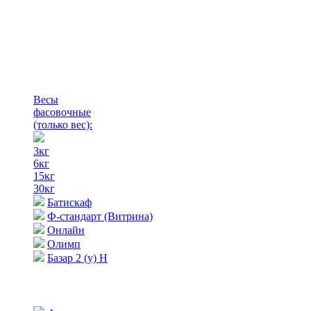
Весы
фасовочные
(только вес)
:
3кг
6кг
15кг
30кг
Батискаф
Ф-стандарт (Витрина)
Онлайн
Олимп
Базар 2 (у) Н