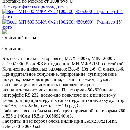
Доставка по Москве
от 1000 руб.
Все сертификаты производителя
Описание
Товара
Описание:
Эл. весы напольные торговые, МАХ=600кг, MIN=2000г,
e=100/200г, блок ЖКИ индикации МИ МЖА/15Я со стойкой.
Количество цифровых разрядов: Вес-6, Цена-6, Стоимость-6.
Принудительное обнуление, тарирование, суммирование
покупок, режим дозирования, счетный режим, звуковая
сигнализация, возможность подключения реле
исполнительного механизма. Платформа 450х600 нерж.,
интерфейс RS 232, возможно подключение к выносному
табло (опция),принтеру и компьютеру, питание: аккумулятор
6в/4Ач, сеть 220в , темп: -10+40 град С
Габариты, вес и объем короба грузоприемной платформы 760
х 535 х 140мм 15,5кг, 0,0569240 м3.
Габариты и вес короба блока индикации 295х210х215мм,
2.3кг, 0,0130679 м3.