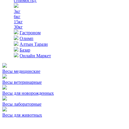
стоимость)
:
3кг
6кг
15кг
30кг
Гастроном
Олимп
Алтын Тарази
Базар
Онлайн Маркет
Весы медицинские
Весы ветеринарные
Весы для новорожденных
Весы лабораторные
Весы для животных