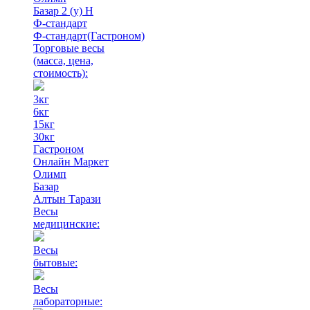
Базар 2 (у) Н
Ф-стандарт
Ф-стандарт(Гастроном)
Торговые весы
(масса, цена,
стоимость)
:
3кг
6кг
15кг
30кг
Гастроном
Онлайн Маркет
Олимп
Базар
Алтын Тарази
Весы
медицинские:
Весы
бытовые:
Весы
лабораторные: