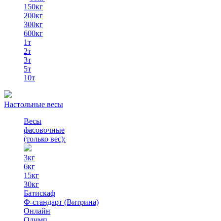
150кг
200кг
300кг
600кг
1т
2т
3т
5т
10т
Настольные весы
Весы
фасовочные
(только вес)
:
3кг
6кг
15кг
30кг
Батискаф
Ф-стандарт (Витрина)
Онлайн
Олимп