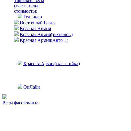
Торговые весы
(масса, цена,
стоимость)
:
Гулливер
Восточный Базар
Красная Армия
Красная Армия(технолог.)
Красная Армия(Авто Т)
Красная Армия(скл. стойка)
ОнЛайн
Весы фасовочные