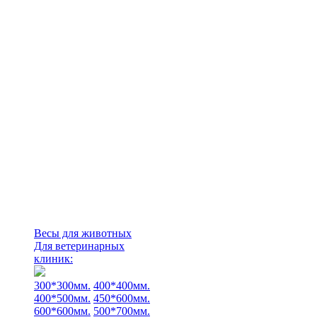
Весы для животных
Для ветеринарных
клиник:
300*300мм.
400*400мм.
400*500мм.
450*600мм.
600*600мм.
500*700мм.