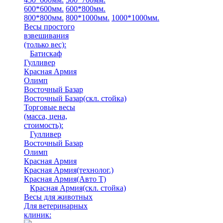
600*600мм.
600*800мм.
800*800мм.
800*1000мм.
1000*1000мм.
Весы простого
взвешивания
(только вес)
:
Батискаф
Гулливер
Красная Армия
Олимп
Восточный Базар
Восточный Базар(скл. стойка)
Торговые весы
(масса, цена,
стоимость)
:
Гулливер
Восточный Базар
Олимп
Красная Армия
Красная Армия(технолог.)
Красная Армия(Авто Т)
Красная Армия(скл. стойка)
Весы для животных
Для ветеринарных
клиник: