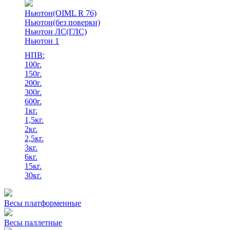
Ньютон(OIML R 76)
Ньютон(без поверки)
Ньютон ЛС(ГЛС)
Ньютон 1
НПВ:
100г.
150г.
200г.
300г.
600г.
1кг.
1,5кг.
2кг.
2,5кг.
3кг.
6кг.
15кг.
30кг.
Весы платформенные
Весы паллетные