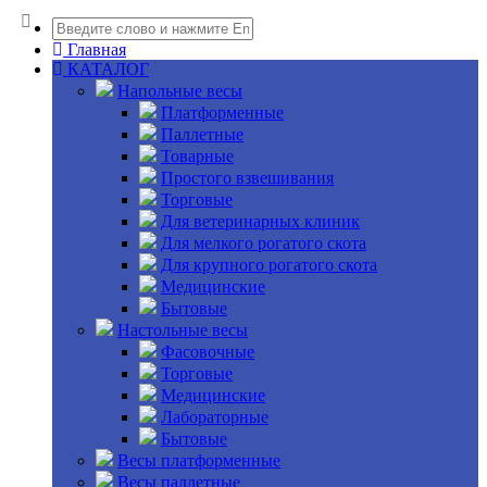
Главная
КАТАЛОГ
Напольные весы
Платформенные
Паллетные
Товарные
Простого взвешивания
Торговые
Для ветеринарных клиник
Для мелкого рогатого скота
Для крупного рогатого скота
Медицинские
Бытовые
Настольные весы
Фасовочные
Торговые
Медицинские
Лабораторные
Бытовые
Весы платформенные
Весы паллетные