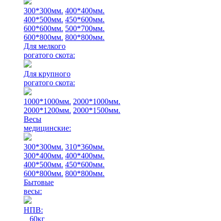
300*300мм.
400*400мм.
400*500мм.
450*600мм.
600*600мм.
500*700мм.
600*800мм.
800*800мм.
Для мелкого
рогатого скота:
Для крупного
рогатого скота:
1000*1000мм.
2000*1000мм.
2000*1200мм.
2000*1500мм.
Весы
медицинские:
300*300мм.
310*360мм.
300*400мм.
400*400мм.
400*500мм.
450*600мм.
600*800мм.
800*800мм.
Бытовые
весы:
НПВ:
60кг