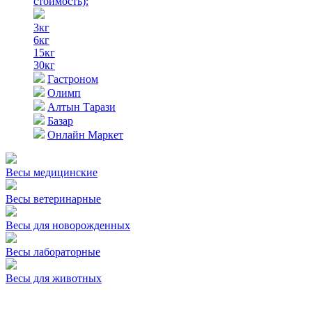
стоимость)
:
3кг
6кг
15кг
30кг
Гастроном
Олимп
Алтын Тарази
Базар
Онлайн Маркет
Весы медицинские
Весы ветеринарные
Весы для новорожденных
Весы лабораторные
Весы для животных