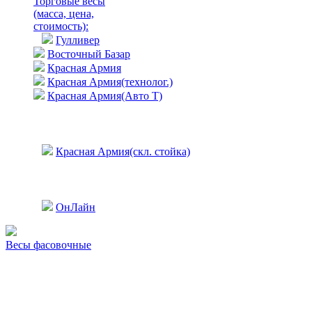
Торговые весы
(масса, цена,
стоимость)
:
Гулливер
Восточный Базар
Красная Армия
Красная Армия(технолог.)
Красная Армия(Авто Т)
Красная Армия(скл. стойка)
ОнЛайн
Весы фасовочные