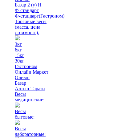
Базар 2 (у) Н
Ф-стандарт
Ф-стандарт(Гастроном)
Торговые весы
(масса, цена,
стоимость)
:
3кг
6кг
15кг
30кг
Гастроном
Онлайн Маркет
Олимп
Базар
Алтын Тарази
Весы
медицинские:
Весы
бытовые:
Весы
лабораторные: