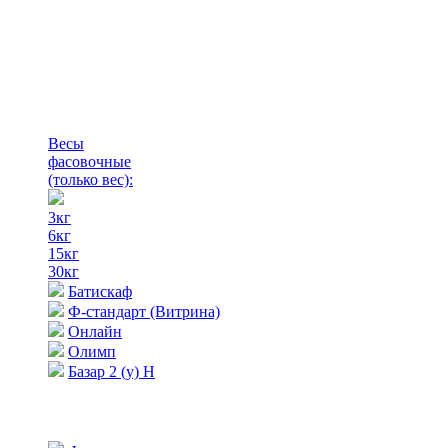
Весы
фасовочные
(только вес)
:
3кг
6кг
15кг
30кг
Батискаф
Ф-стандарт (Витрина)
Онлайн
Олимп
Базар 2 (у) Н