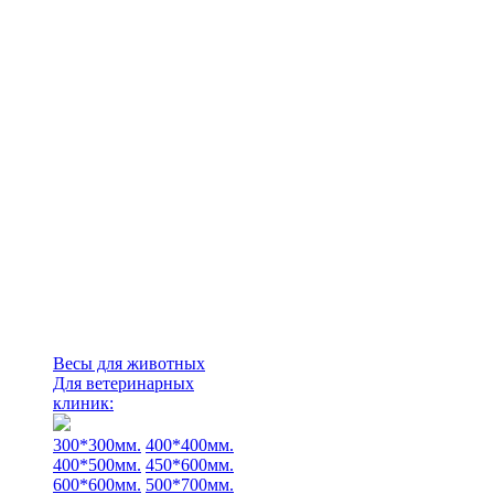
Весы для животных
Для ветеринарных
клиник:
300*300мм.
400*400мм.
400*500мм.
450*600мм.
600*600мм.
500*700мм.