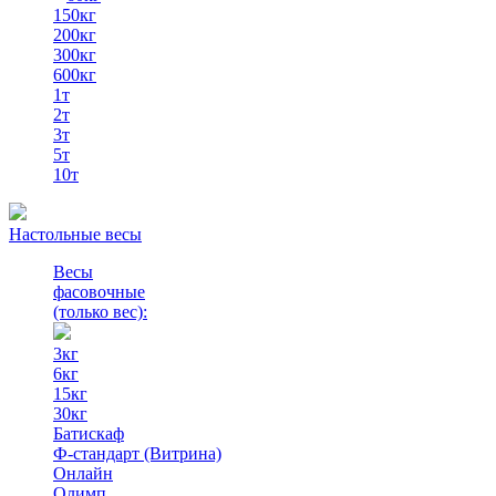
150кг
200кг
300кг
600кг
1т
2т
3т
5т
10т
Настольные весы
Весы
фасовочные
(только вес)
:
3кг
6кг
15кг
30кг
Батискаф
Ф-стандарт (Витрина)
Онлайн
Олимп