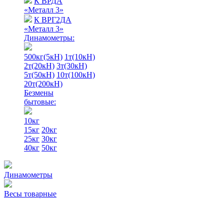
К ВРДА
«Металл 3»
К ВРГ2ДА
«Металл 3»
Динамометры:
500кг(5кН)
1т(10кН)
2т(20кН)
3т(30кН)
5т(50кН)
10т(100кН)
20т(200кН)
Безмены
бытовые:
10кг
15кг
20кг
25кг
30кг
40кг
50кг
Динамометры
Весы товарные