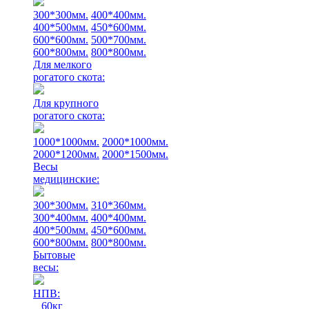
300*300мм.
400*400мм.
400*500мм.
450*600мм.
600*600мм.
500*700мм.
600*800мм.
800*800мм.
Для мелкого
рогатого скота:
Для крупного
рогатого скота:
1000*1000мм.
2000*1000мм.
2000*1200мм.
2000*1500мм.
Весы
медицинские:
300*300мм.
310*360мм.
300*400мм.
400*400мм.
400*500мм.
450*600мм.
600*800мм.
800*800мм.
Бытовые
весы:
НПВ:
60кг