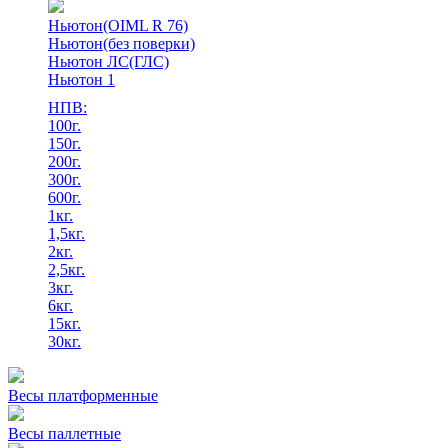
Ньютон(OIML R 76)
Ньютон(без поверки)
Ньютон ЛС(ГЛС)
Ньютон 1
НПВ:
100г.
150г.
200г.
300г.
600г.
1кг.
1,5кг.
2кг.
2,5кг.
3кг.
6кг.
15кг.
30кг.
Весы платформенные
Весы паллетные