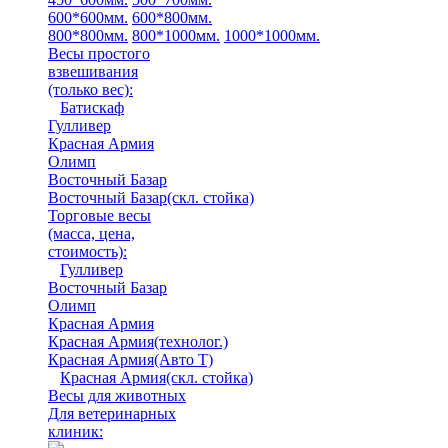
600*600мм.
600*800мм.
800*800мм.
800*1000мм.
1000*1000мм.
Весы простого
взвешивания
(только вес)
:
Батискаф
Гулливер
Красная Армия
Олимп
Восточный Базар
Восточный Базар(скл. стойка)
Торговые весы
(масса, цена,
стоимость)
:
Гулливер
Восточный Базар
Олимп
Красная Армия
Красная Армия(технолог.)
Красная Армия(Авто Т)
Красная Армия(скл. стойка)
Весы для животных
Для ветеринарных
клиник: