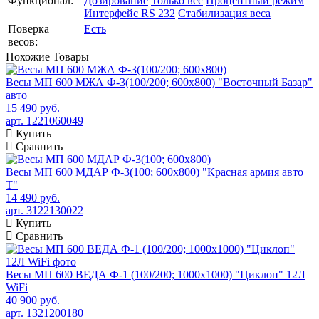
Функционал:
Дозирование
Только вес
Процентный режим
Интерфейс RS 232
Стабилизация веса
Поверка
Есть
весов:
Похожие
Товары
Весы МП 600 МЖА Ф-3(100/200; 600х800) "Восточный Базар"
авто
15 490 руб.
арт. 1221060049
Купить
Сравнить
Весы МП 600 МДАР Ф-3(100; 600х800) "Красная армия авто
Т"
14 490 руб.
арт. 3122130022
Купить
Сравнить
Весы МП 600 ВЕДА Ф-1 (100/200; 1000х1000) "Циклоп" 12Л
WiFi
40 900 руб.
арт. 1321200180