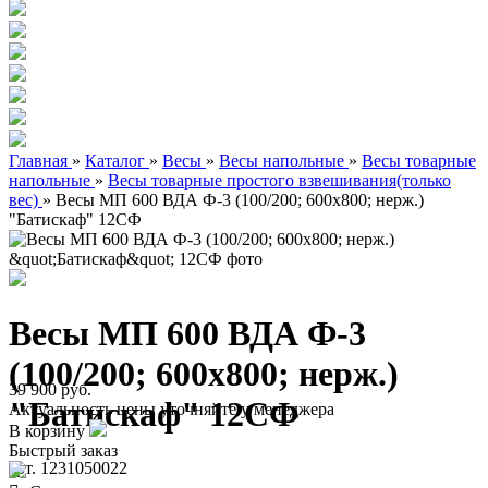
Главная
»
Каталог
»
Весы
»
Весы напольные
»
Весы товарные
напольные
»
Весы товарные простого взвешивания(только
вес)
»
Весы МП 600 ВДА Ф-3 (100/200; 600х800; нерж.)
"Батискаф" 12СФ
Весы МП 600 ВДА Ф-3
(100/200; 600х800; нерж.)
39 900 руб.
"Батискаф" 12СФ
Актуальность цены уточняйте у менеджера
В корзину
Быстрый заказ
арт. 1231050022