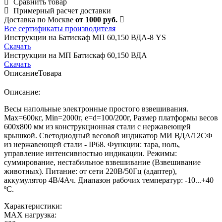
Сравнить товар
Примерный расчет доставки
Доставка по Москве
от 1000 руб.
Все сертификаты производителя
Инструкции на Батискаф МП 60,150 ВДА-8 YS
Скачать
Инструкции на МП Батискаф 60,150 ВДА
Скачать
Описание
Товара
Описание:
Весы напольные электронные простого взвешивания.
Мах=600кг, Min=2000г, е=d=100/200г, Размер платформы весов
600х800 мм из конструкционная стали с нержавеющей
крышкой. Светодиодный весовой индикатор МИ ВДА/12СФ
из нержавеющей стали - IP68. Функции: тара, ноль,
управление интенсивностью индикации. Режимы:
суммирование, нестабильное взвешивание (Взвешивание
животных). Питание: от сети 220В/50Гц (адаптер),
аккумулятор 4В/4Ач. Диапазон рабочих температур: -10...+40
ºС.
Характеристики:
MAX нагрузка: