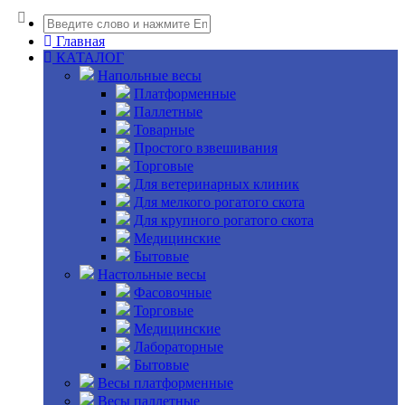
Главная
КАТАЛОГ
Напольные весы
Платформенные
Паллетные
Товарные
Простого взвешивания
Торговые
Для ветеринарных клиник
Для мелкого рогатого скота
Для крупного рогатого скота
Медицинские
Бытовые
Настольные весы
Фасовочные
Торговые
Медицинские
Лабораторные
Бытовые
Весы платформенные
Весы паллетные