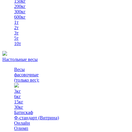
150кг
200кг
300кг
600кг
1т
2т
3т
5т
10т
Настольные весы
Весы
фасовочные
(только вес)
:
3кг
6кг
15кг
30кг
Батискаф
Ф-стандарт (Витрина)
Онлайн
Олимп