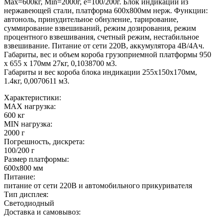
Мах=600кг, Min=2000г, e=100/200г. Блок индикации из
нержавеющей стали, платформа 600х800мм нерж. Функции:
автоноль, принудительное обнуление, тарирование,
суммирование взвешиваний, режим дозирования, режим
процентного взвешивания, счетный режим, нестабильное
взвешивание. Питание от сети 220В, аккумулятора 4В/4Ач.
Габариты, вес и объем короба грузоприемной платформы 950
х 655 х 170мм 27кг, 0,1038700 м3.
Габариты и вес короба блока индикации 255х150х170мм,
1.4кг, 0,0070611 м3.
Характеристики:
MAX нагрузка:
600 кг
MIN нагрузка:
2000 г
Погрешность, дискрета:
100/200 г
Размер платформы:
600х800 мм
Питание:
питание от сети 220В и автомобильного прикуривателя
Тип дисплея:
Светодиодный
Доставка и самовывоз: