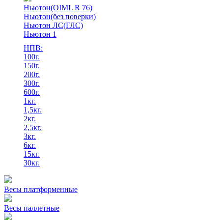
Ньютон(OIML R 76)
Ньютон(без поверки)
Ньютон ЛС(ГЛС)
Ньютон 1
НПВ:
100г.
150г.
200г.
300г.
600г.
1кг.
1,5кг.
2кг.
2,5кг.
3кг.
6кг.
15кг.
30кг.
Весы платформенные
Весы паллетные