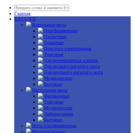
Главная
КАТАЛОГ
Напольные весы
Платформенные
Паллетные
Товарные
Простого взвешивания
Торговые
Для ветеринарных клиник
Для мелкого рогатого скота
Для крупного рогатого скота
Медицинские
Бытовые
Настольные весы
Фасовочные
Торговые
Медицинские
Лабораторные
Бытовые
Весы платформенные
Весы паллетные