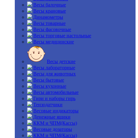
Весы балочные
Весы крановые
Динамометры
Весы товарные
Весы фасовочные
Весы торговые настольные
Весы медицинские
Весы детские
Весы лабораторные
Весы для животных
Весы бытовые
Весы кухонные
Весы автомобильные
Гири и наборы гирь
Тензодатчики
Весовые индикаторы
Денежные ящики
ККМ и ЧПМ(Кассы)
Весовые дозаторы
ККМ и ЧПМ(Кассы)