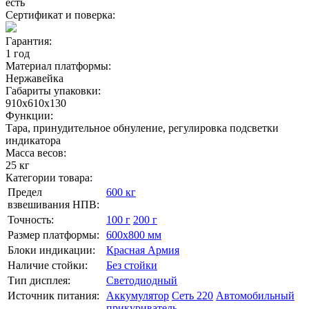
есть
Сертификат и поверка:
Гарантия:
1 год
Материал платформы:
Нержавейка
Габариты упаковки:
910х610х130
Функции:
Тара, принудительное обнуление, регулировка подсветки
индикатора
Масса весов:
25 кг
Категории товара:
Предел
600 кг
взвешивания НПВ:
Точность:
100 г
200 г
Размер платформы:
600х800 мм
Блоки индикации:
Красная Армия
Наличие стойки:
Без стойки
Тип дисплея:
Светодиодный
Источник питания:
Аккумулятор
Сеть 220
Автомобильный
прикуриватель