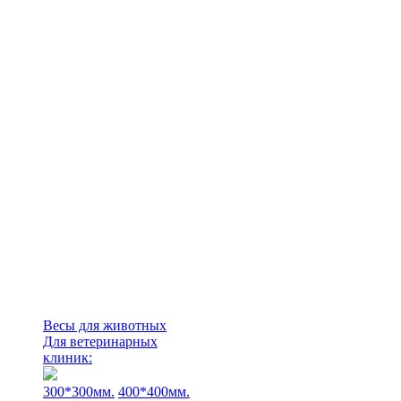
Весы для животных
Для ветеринарных
клиник:
300*300мм.
400*400мм.