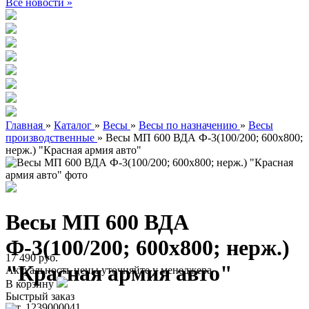
Все новости »
Главная
»
Каталог
»
Весы
»
Весы по назначению
»
Весы
производственные
»
Весы МП 600 ВДА Ф-3(100/200; 600х800;
нерж.) "Красная армия авто"
Весы МП 600 ВДА
Ф-3(100/200; 600х800; нерж.)
17 490 руб.
"Красная армия авто"
Актуальность цены уточняйте у менеджера
В корзину
Быстрый заказ
арт. 1239000041