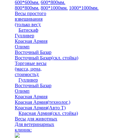
600*600мм.
600*800мм.
800*800мм.
800*1000мм.
1000*1000мм.
Весы простого
взвешивания
(только вес)
:
Батискаф
Гулливер
Красная Армия
Олимп
Восточный Базар
Восточный Базар(скл. стойка)
Торговые весы
(масса, цена,
стоимость)
:
Гулливер
Восточный Базар
Олимп
Красная Армия
Красная Армия(технолог.)
Красная Армия(Авто Т)
Красная Армия(скл. стойка)
Весы для животных
Для ветеринарных
клиник: