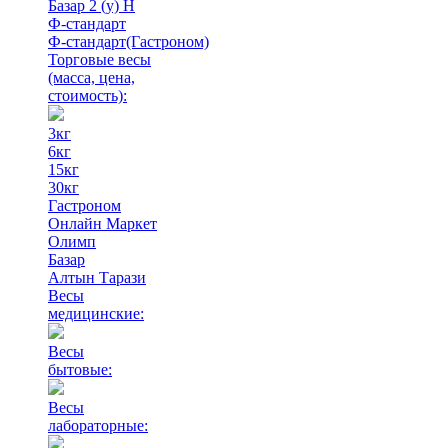
Базар 2 (у) Н
Ф-стандарт
Ф-стандарт(Гастроном)
Торговые весы
(масса, цена,
стоимость)
:
3кг
6кг
15кг
30кг
Гастроном
Онлайн Маркет
Олимп
Базар
Алтын Тарази
Весы
медицинские:
Весы
бытовые:
Весы
лабораторные: