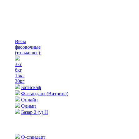
Весы
фасовочные
(только вес)
:
3кг
6кг
15кг
30кг
Батискаф
Ф-стандарт (Витрина)
Онлайн
Олимп
Базар 2 (у) Н
Ф-стандарт