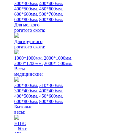
300*300мм.
400*400мм.
400*500мм.
450*600мм.
600*600мм.
500*700мм.
600*800мм.
800*800мм.
Для мелкого
рогатого скота:
Для крупного
рогатого скота:
1000*1000мм.
2000*1000мм.
2000*1200мм.
2000*1500мм.
Весы
медицинские:
300*300мм.
310*360мм.
300*400мм.
400*400мм.
400*500мм.
450*600мм.
600*800мм.
800*800мм.
Бытовые
весы:
НПВ:
60кг