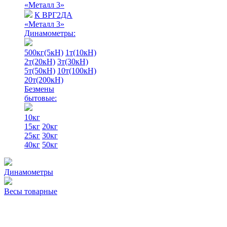
«Металл 3»
К ВРГ2ДА
«Металл 3»
Динамометры:
500кг(5кН)
1т(10кН)
2т(20кН)
3т(30кН)
5т(50кН)
10т(100кН)
20т(200кН)
Безмены
бытовые:
10кг
15кг
20кг
25кг
30кг
40кг
50кг
Динамометры
Весы товарные