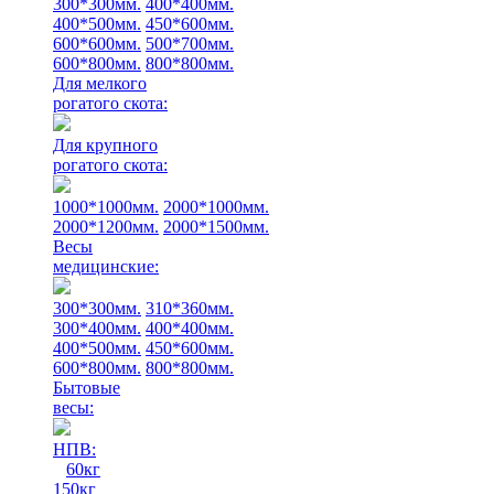
300*300мм.
400*400мм.
400*500мм.
450*600мм.
600*600мм.
500*700мм.
600*800мм.
800*800мм.
Для мелкого
рогатого скота:
Для крупного
рогатого скота:
1000*1000мм.
2000*1000мм.
2000*1200мм.
2000*1500мм.
Весы
медицинские:
300*300мм.
310*360мм.
300*400мм.
400*400мм.
400*500мм.
450*600мм.
600*800мм.
800*800мм.
Бытовые
весы:
НПВ:
60кг
150кг