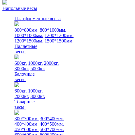
Напольные весы
Платформенные весы:
800*800мм.
800*1000мм.
1000*1000мм.
1200*1200мм.
1200*1500мм.
1500*1500мм.
Паллетные
весы:
600кг.
1000кг.
2000кг.
3000кг.
5000кг.
Балочные
весы:
600кг.
1000кг.
2000кг.
3000кг.
Товарные
весы:
300*300мм.
300*400мм.
400*400мм.
400*500мм.
450*600мм.
500*700мм.
600*600мм.
600*800мм.