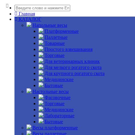
Главная
КАТАЛОГ
Напольные весы
Платформенные
Паллетные
Товарные
Простого взвешивания
Торговые
Для ветеринарных клиник
Для мелкого рогатого скота
Для крупного рогатого скота
Медицинские
Бытовые
Настольные весы
Фасовочные
Торговые
Медицинские
Лабораторные
Бытовые
Весы платформенные
Весы паллетные