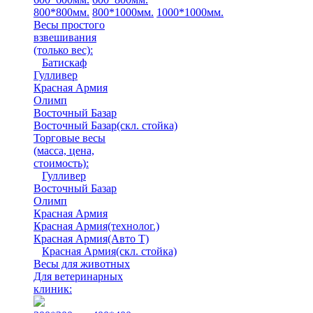
800*800мм.
800*1000мм.
1000*1000мм.
Весы простого
взвешивания
(только вес)
:
Батискаф
Гулливер
Красная Армия
Олимп
Восточный Базар
Восточный Базар(скл. стойка)
Торговые весы
(масса, цена,
стоимость)
:
Гулливер
Восточный Базар
Олимп
Красная Армия
Красная Армия(технолог.)
Красная Армия(Авто Т)
Красная Армия(скл. стойка)
Весы для животных
Для ветеринарных
клиник: