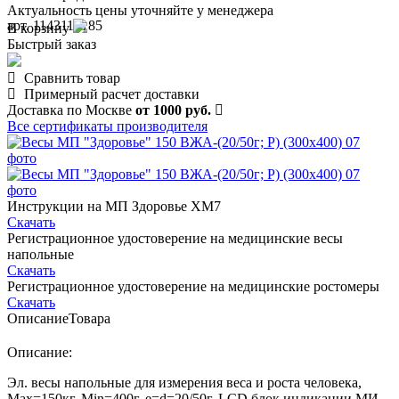
Актуальность цены уточняйте у менеджера
арт. 1143110185
В корзину
Быстрый заказ
Сравнить товар
Примерный расчет доставки
Доставка по Москве
от 1000 руб.
Все сертификаты производителя
Инструкции на МП Здоровье ХМ7
Скачать
Регистрационное удостоверение на медицинские весы
напольные
Скачать
Регистрационное удостоверение на медицинские ростомеры
Скачать
Описание
Товара
Описание:
Эл. весы напольные для измерения веса и роста человека,
Мах=150кг, Min=400г, e=d=20/50г, LCD блок индикации МИ