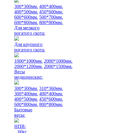
300*300мм.
400*400мм.
400*500мм.
450*600мм.
600*600мм.
500*700мм.
600*800мм.
800*800мм.
Для мелкого
рогатого скота:
Для крупного
рогатого скота:
1000*1000мм.
2000*1000мм.
2000*1200мм.
2000*1500мм.
Весы
медицинские:
300*300мм.
310*360мм.
300*400мм.
400*400мм.
400*500мм.
450*600мм.
600*800мм.
800*800мм.
Бытовые
весы:
НПВ:
60кг