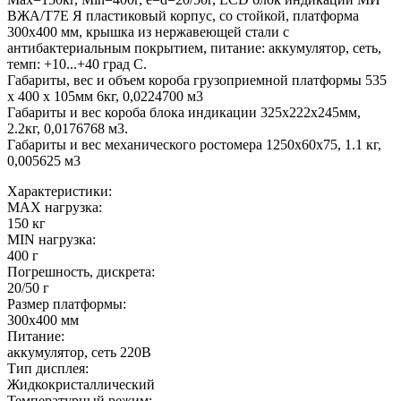
ВЖА/Т7Е Я пластиковый корпус, со стойкой, платформа
300х400 мм, крышка из нержавеющей стали с
антибактериальным покрытием, питание: аккумулятор, сеть,
темп: +10...+40 град С.
Габариты, вес и объем короба грузоприемной платформы 535
х 400 х 105мм 6кг, 0,0224700 м3
Габариты и вес короба блока индикации 325х222х245мм,
2.2кг, 0,0176768 м3.
Габариты и вес механического ростомера 1250х60х75, 1.1 кг,
0,005625 м3
Характеристики:
MAX нагрузка:
150 кг
MIN нагрузка:
400 г
Погрешность, дискрета:
20/50 г
Размер платформы:
300х400 мм
Питание:
аккумулятор, сеть 220В
Тип дисплея:
Жидкокристаллический
Температурный режим: