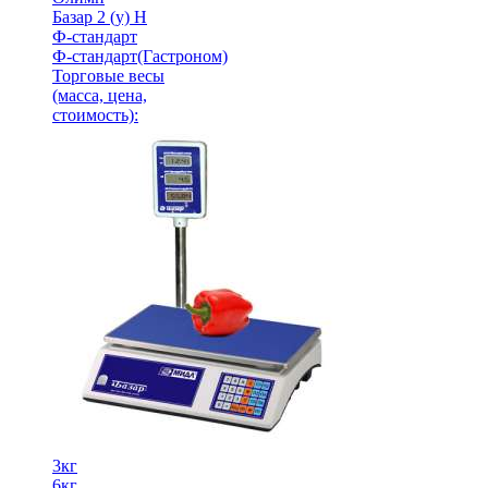
Базар 2 (у) Н
Ф-стандарт
Ф-стандарт(Гастроном)
Торговые весы
(масса, цена,
стоимость)
:
3кг
6кг