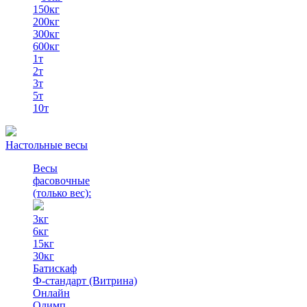
150кг
200кг
300кг
600кг
1т
2т
3т
5т
10т
Настольные весы
Весы
фасовочные
(только вес)
:
3кг
6кг
15кг
30кг
Батискаф
Ф-стандарт (Витрина)
Онлайн
Олимп