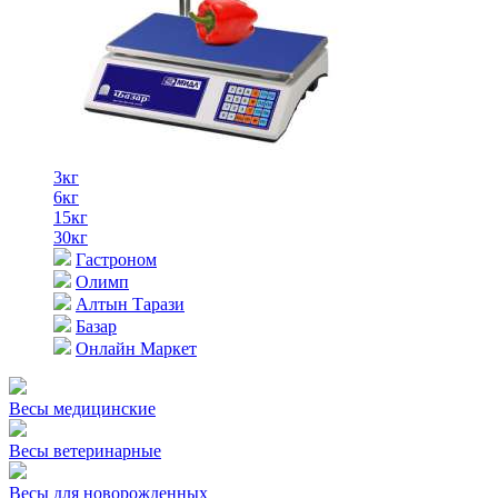
3кг
6кг
15кг
30кг
Гастроном
Олимп
Алтын Тарази
Базар
Онлайн Маркет
Весы медицинские
Весы ветеринарные
Весы для новорожденных