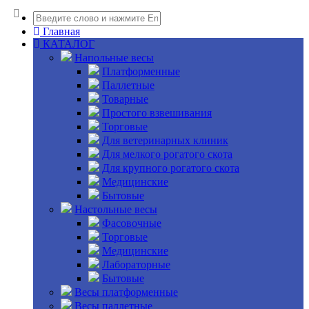
Главная
КАТАЛОГ
Напольные весы
Платформенные
Паллетные
Товарные
Простого взвешивания
Торговые
Для ветеринарных клиник
Для мелкого рогатого скота
Для крупного рогатого скота
Медицинские
Бытовые
Настольные весы
Фасовочные
Торговые
Медицинские
Лабораторные
Бытовые
Весы платформенные
Весы паллетные