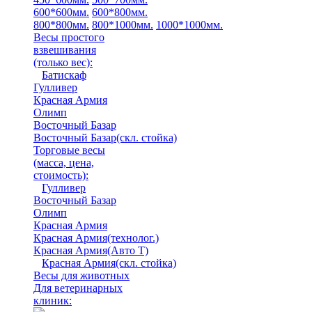
600*600мм.
600*800мм.
800*800мм.
800*1000мм.
1000*1000мм.
Весы простого
взвешивания
(только вес)
:
Батискаф
Гулливер
Красная Армия
Олимп
Восточный Базар
Восточный Базар(скл. стойка)
Торговые весы
(масса, цена,
стоимость)
:
Гулливер
Восточный Базар
Олимп
Красная Армия
Красная Армия(технолог.)
Красная Армия(Авто Т)
Красная Армия(скл. стойка)
Весы для животных
Для ветеринарных
клиник: