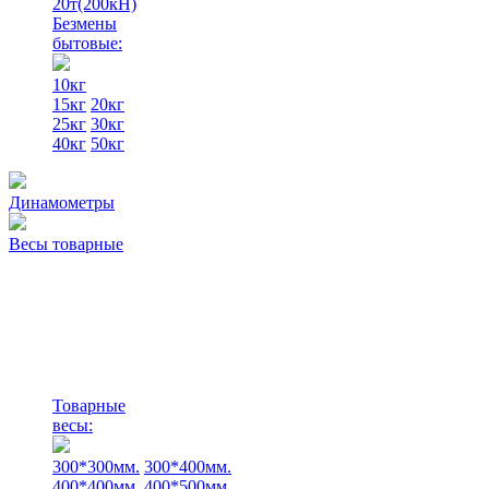
20т(200кН)
Безмены
бытовые:
10кг
15кг
20кг
25кг
30кг
40кг
50кг
Динамометры
Весы товарные
Товарные
весы:
300*300мм.
300*400мм.
400*400мм.
400*500мм.