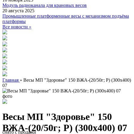
Модуль радиоканала для крановых весов
20 августа 2025
Промышленные платформенные весы с механизмом подъёма
платформы
Все новости »
Главная
»
Весы МП "Здоровье" 150 ВЖА-(20/50г; Р) (300х400)
07
Весы МП "Здоровье" 150
ВЖА-(20/50г; Р) (300х400) 07
снято с продажи