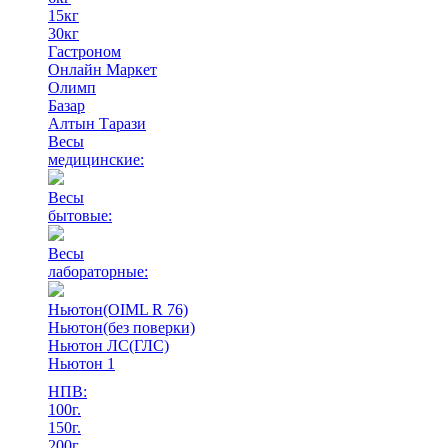
15кг
30кг
Гастроном
Онлайн Маркет
Олимп
Базар
Алтын Тарази
Весы
медицинские:
Весы
бытовые:
Весы
лабораторные:
Ньютон(OIML R 76)
Ньютон(без поверки)
Ньютон ЛС(ГЛС)
Ньютон 1
НПВ:
100г.
150г.
200г.