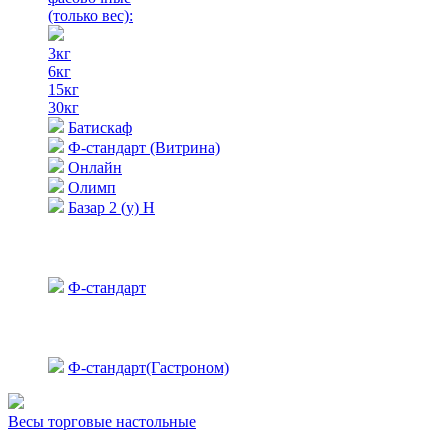
(только вес)
:
3кг
6кг
15кг
30кг
Батискаф
Ф-стандарт (Витрина)
Онлайн
Олимп
Базар 2 (у) Н
Ф-стандарт
Ф-стандарт(Гастроном)
Весы торговые настольные