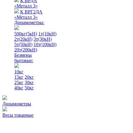
К ВРДА
«Металл 3»
К ВРГ2ДА
«Металл 3»
Динамометры:
500кг(5кН)
1т(10кН)
2т(20кН)
3т(30кН)
5т(50кН)
10т(100кН)
20т(200кН)
Безмены
бытовые:
10кг
15кг
20кг
25кг
30кг
40кг
50кг
Динамометры
Весы товарные