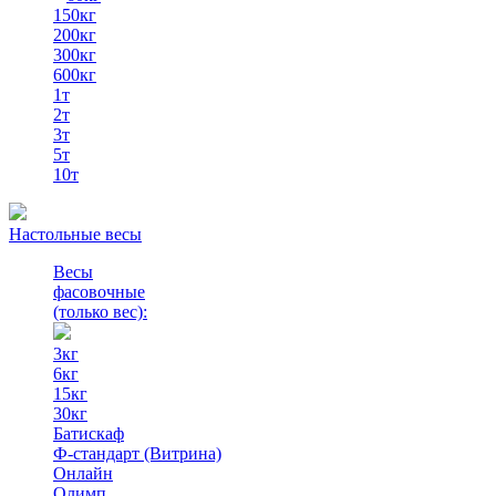
150кг
200кг
300кг
600кг
1т
2т
3т
5т
10т
Настольные весы
Весы
фасовочные
(только вес)
:
3кг
6кг
15кг
30кг
Батискаф
Ф-стандарт (Витрина)
Онлайн
Олимп