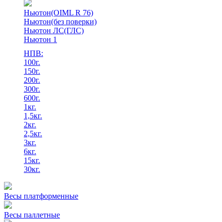
Ньютон(OIML R 76)
Ньютон(без поверки)
Ньютон ЛС(ГЛС)
Ньютон 1
НПВ:
100г.
150г.
200г.
300г.
600г.
1кг.
1,5кг.
2кг.
2,5кг.
3кг.
6кг.
15кг.
30кг.
Весы платформенные
Весы паллетные