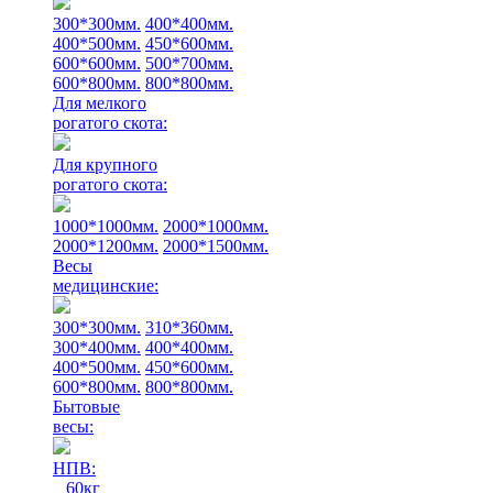
300*300мм.
400*400мм.
400*500мм.
450*600мм.
600*600мм.
500*700мм.
600*800мм.
800*800мм.
Для мелкого
рогатого скота:
Для крупного
рогатого скота:
1000*1000мм.
2000*1000мм.
2000*1200мм.
2000*1500мм.
Весы
медицинские:
300*300мм.
310*360мм.
300*400мм.
400*400мм.
400*500мм.
450*600мм.
600*800мм.
800*800мм.
Бытовые
весы:
НПВ:
60кг