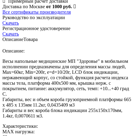
Примерный расчет доставки
Доставка по Москве
от 1000 руб.
Все сертификаты производителя
Руководство по эксплуатации
Скачать
Регистрационное удостоверение
Скачать
Описание
Товара
Описание:
Весы напольные медицинские МП "Здоровье" в мобильном
исполнении предназначены для определения массы людей,
Мах=60кг, Min=200г, e=d=10/20г, LCD блок индикации,
нержавеющий корпус, со стойкой, функция расчета индекса
массы тела, платформа 400х500 мм, крышка нерж. с
покрытием, питание: аккумулятор, сеть, темп: +10...+40 град
С.
Габариты, вес и объем короба грузоприемной платформы 665
х 485 х 135мм 11.2кг, 0,0435409 м3
Габариты и вес короба блока индикации 255х150х170мм,
1.4кг, 0,0070611 м3.
Характеристики:
MAX нагрузка: