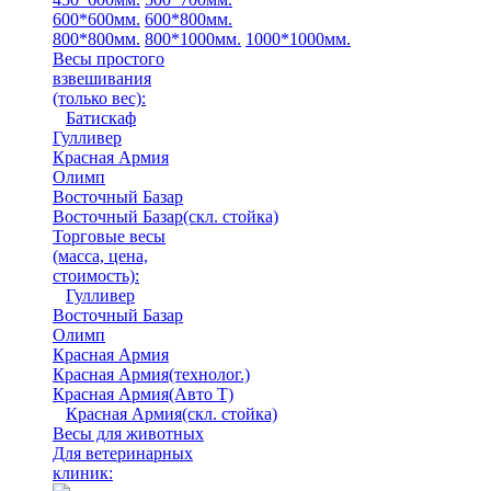
600*600мм.
600*800мм.
800*800мм.
800*1000мм.
1000*1000мм.
Весы простого
взвешивания
(только вес)
:
Батискаф
Гулливер
Красная Армия
Олимп
Восточный Базар
Восточный Базар(скл. стойка)
Торговые весы
(масса, цена,
стоимость)
:
Гулливер
Восточный Базар
Олимп
Красная Армия
Красная Армия(технолог.)
Красная Армия(Авто Т)
Красная Армия(скл. стойка)
Весы для животных
Для ветеринарных
клиник: