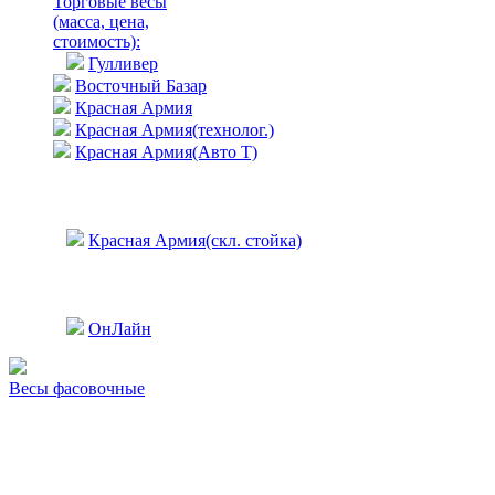
Торговые весы
(масса, цена,
стоимость)
:
Гулливер
Восточный Базар
Красная Армия
Красная Армия(технолог.)
Красная Армия(Авто Т)
Красная Армия(скл. стойка)
ОнЛайн
Весы фасовочные