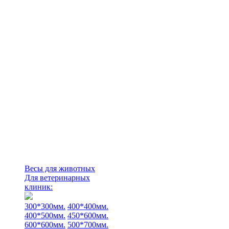
Весы для животных
Для ветеринарных
клиник:
300*300мм.
400*400мм.
400*500мм.
450*600мм.
600*600мм.
500*700мм.