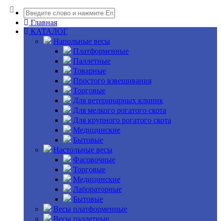
Главная
КАТАЛОГ
Напольные весы
Платформенные
Паллетные
Товарные
Простого взвешивания
Торговые
Для ветеринарных клиник
Для мелкого рогатого скота
Для крупного рогатого скота
Медицинские
Бытовые
Настольные весы
Фасовочные
Торговые
Медицинские
Лабораторные
Бытовые
Весы платформенные
Весы паллетные