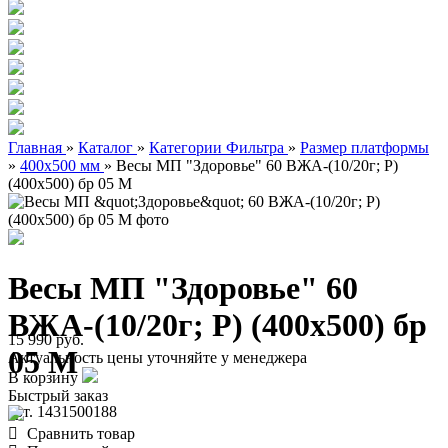
Главная
»
Каталог
»
Категории Фильтра
»
Размер платформы
»
400х500 мм
»
Весы МП "Здоровье" 60 ВЖА-(10/20г; Р)
(400х500) бр 05 М
Весы МП "Здоровье" 60
ВЖА-(10/20г; Р) (400х500) бр
15 990 руб.
05 М
Актуальность цены уточняйте у менеджера
В корзину
Быстрый заказ
арт. 1431500188
Сравнить товар