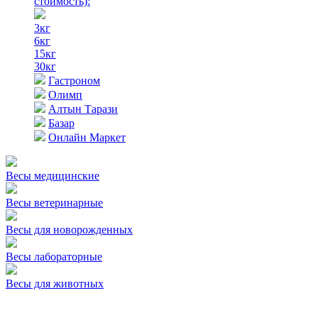
стоимость)
:
3кг
6кг
15кг
30кг
Гастроном
Олимп
Алтын Тарази
Базар
Онлайн Маркет
Весы медицинские
Весы ветеринарные
Весы для новорожденных
Весы лабораторные
Весы для животных