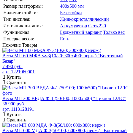
Размер платформы:
400х500 мм
Наличие стойки:
Без стойки
Тип дисплея:
Жидкокристаллический
Источник питания:
Аккумулятор
Сеть 220
Функционал:
Бюджетный вариант
Только вес
Поверка весов:
Есть
Похожие
Товары
Весы МП 60 МЖА Ф-3(10/20; 300х400; нерж.) "Восточный
Базар"
7 490 руб.
арт. 1221060001
Купить
Сравнить
Весы МП 300 ВЕДА Ф-1 (50/100; 1000х500) "Циклоп 12ЛС"
36 900 руб.
арт. 1113128191
Купить
Сравнить
Весы МП 600 МДА Ф-3(50/100; 600х800; нерж.) "Восточный