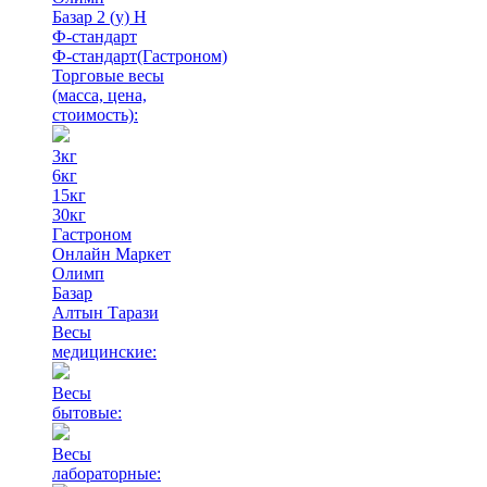
Базар 2 (у) Н
Ф-стандарт
Ф-стандарт(Гастроном)
Торговые весы
(масса, цена,
стоимость)
:
3кг
6кг
15кг
30кг
Гастроном
Онлайн Маркет
Олимп
Базар
Алтын Тарази
Весы
медицинские:
Весы
бытовые:
Весы
лабораторные: