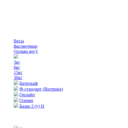
Весы
фасовочные
(только вес)
:
3кг
6кг
15кг
30кг
Батискаф
Ф-стандарт (Витрина)
Онлайн
Олимп
Базар 2 (у) Н