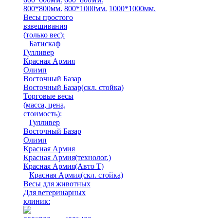
800*800мм.
800*1000мм.
1000*1000мм.
Весы простого
взвешивания
(только вес)
:
Батискаф
Гулливер
Красная Армия
Олимп
Восточный Базар
Восточный Базар(скл. стойка)
Торговые весы
(масса, цена,
стоимость)
:
Гулливер
Восточный Базар
Олимп
Красная Армия
Красная Армия(технолог.)
Красная Армия(Авто Т)
Красная Армия(скл. стойка)
Весы для животных
Для ветеринарных
клиник: