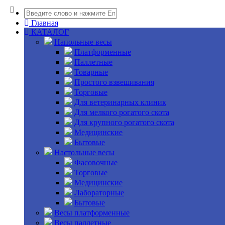
Главная
КАТАЛОГ
Напольные весы
Платформенные
Паллетные
Товарные
Простого взвешивания
Торговые
Для ветеринарных клиник
Для мелкого рогатого скота
Для крупного рогатого скота
Медицинские
Бытовые
Настольные весы
Фасовочные
Торговые
Медицинские
Лабораторные
Бытовые
Весы платформенные
Весы паллетные