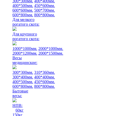
300*300мм.
400*400мм.
400*500мм.
450*600мм.
600*600мм.
500*700мм.
600*800мм.
800*800мм.
Для мелкого
рогатого скота:
Для крупного
рогатого скота:
1000*1000мм.
2000*1000мм.
2000*1200мм.
2000*1500мм.
Весы
медицинские:
300*300мм.
310*360мм.
300*400мм.
400*400мм.
400*500мм.
450*600мм.
600*800мм.
800*800мм.
Бытовые
весы:
НПВ:
60кг
150кг