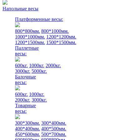
Напольные весы
Платформенные весы:
800*800мм.
800*1000мм.
1000*1000мм.
1200*1200мм.
1200*1500мм.
1500*1500мм.
Паллетные
весы:
600кг.
1000кг.
2000кг.
3000кг.
5000кг.
Балочные
весы:
600кг.
1000кг.
2000кг.
3000кг.
Товарные
весы:
300*300мм.
300*400мм.
400*400мм.
400*500мм.
450*600мм.
500*700мм.
600*600мм.
600*800мм.