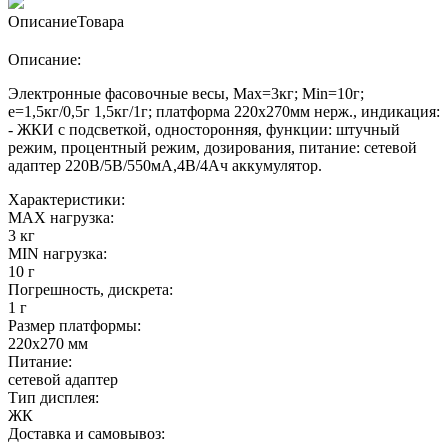
Описание
Товара
Описание:
Электронные фасовочные весы, Max=3кг; Min=10г;
e=1,5кг/0,5г 1,5кг/1г; платформа 220х270мм нерж., индикация:
- ЖКИ с подсветкой, односторонняя, функции: штучный
режим, процентный режим, дозирования, питание: сетевой
адаптер 220В/5В/550мА,4В/4Ач аккумулятор.
Характеристики:
MAX нагрузка:
3 кг
MIN нагрузка:
10 г
Погрешность, дискрета:
1 г
Размер платформы:
220х270 мм
Питание:
сетевой адаптер
Тип дисплея:
ЖК
Доставка и самовывоз: