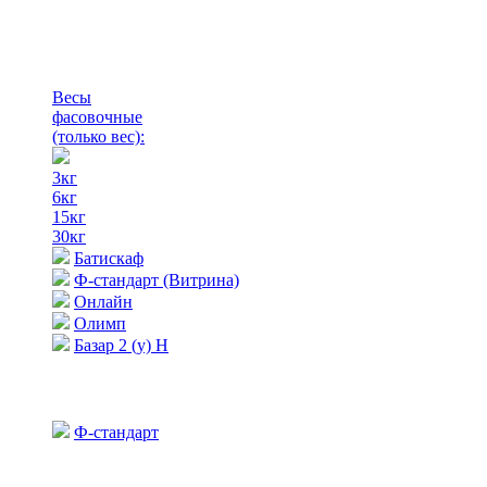
Весы
фасовочные
(только вес)
:
3кг
6кг
15кг
30кг
Батискаф
Ф-стандарт (Витрина)
Онлайн
Олимп
Базар 2 (у) Н
Ф-стандарт