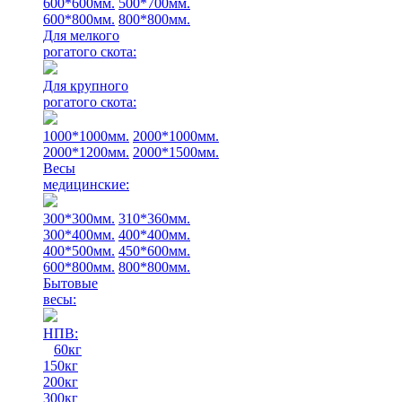
600*600мм.
500*700мм.
600*800мм.
800*800мм.
Для мелкого
рогатого скота:
Для крупного
рогатого скота:
1000*1000мм.
2000*1000мм.
2000*1200мм.
2000*1500мм.
Весы
медицинские:
300*300мм.
310*360мм.
300*400мм.
400*400мм.
400*500мм.
450*600мм.
600*800мм.
800*800мм.
Бытовые
весы:
НПВ:
60кг
150кг
200кг
300кг