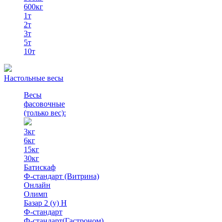
600кг
1т
2т
3т
5т
10т
Настольные весы
Весы
фасовочные
(только вес)
:
3кг
6кг
15кг
30кг
Батискаф
Ф-стандарт (Витрина)
Онлайн
Олимп
Базар 2 (у) Н
Ф-стандарт
Ф-стандарт(Гастроном)