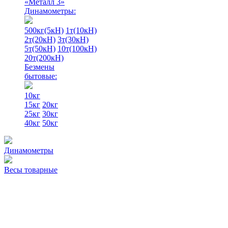
«Металл 3»
Динамометры:
500кг(5кН)
1т(10кН)
2т(20кН)
3т(30кН)
5т(50кН)
10т(100кН)
20т(200кН)
Безмены
бытовые:
10кг
15кг
20кг
25кг
30кг
40кг
50кг
Динамометры
Весы товарные