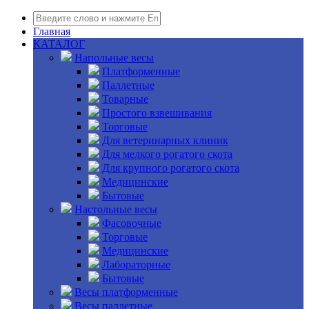
Главная
КАТАЛОГ
Напольные весы
Платформенные
Паллетные
Товарные
Простого взвешивания
Торговые
Для ветеринарных клиник
Для мелкого рогатого скота
Для крупного рогатого скота
Медицинские
Бытовые
Настольные весы
Фасовочные
Торговые
Медицинские
Лабораторные
Бытовые
Весы платформенные
Весы паллетные