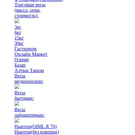
Торговые весы
(масса, цена,
стоимость)
:
3кг
6кг
15кг
30кг
Гастроном
Онлайн Маркет
Олимп
Базар
Алтын Тарази
Весы
медицинские:
Весы
бытовые:
Весы
лабораторные:
Ньютон(OIML R 76)
Ньютон(без поверки)