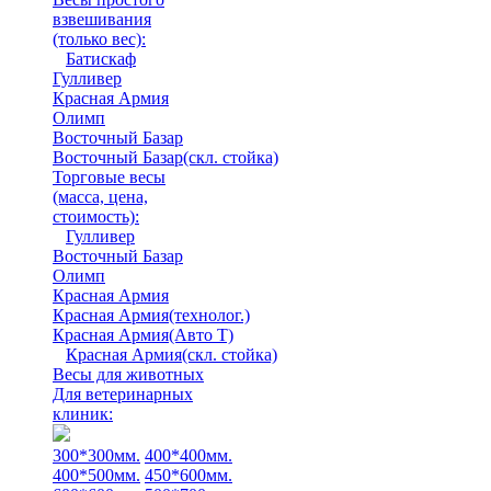
взвешивания
(только вес)
:
Батискаф
Гулливер
Красная Армия
Олимп
Восточный Базар
Восточный Базар(скл. стойка)
Торговые весы
(масса, цена,
стоимость)
:
Гулливер
Восточный Базар
Олимп
Красная Армия
Красная Армия(технолог.)
Красная Армия(Авто Т)
Красная Армия(скл. стойка)
Весы для животных
Для ветеринарных
клиник:
300*300мм.
400*400мм.
400*500мм.
450*600мм.