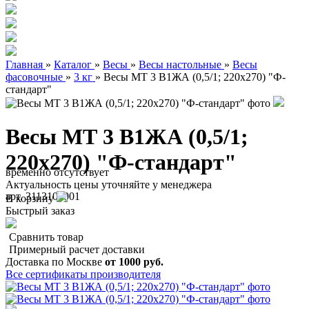
Главная
»
Каталог
»
Весы
»
Весы настольные
»
Весы
фасовочные
»
3 кг
»
Весы МТ 3 В1ЖА (0,5/1; 220x270) "Ф-
стандарт"
Весы МТ 3 В1ЖА (0,5/1;
220x270) "Ф-стандарт"
временно отсутствует
Актуальность цены уточняйте у менеджера
арт. 3113100001
В корзину
Быстрый заказ
Сравнить товар
Примерный расчет доставки
Доставка по Москве
от 1000 руб.
Все сертификаты производителя