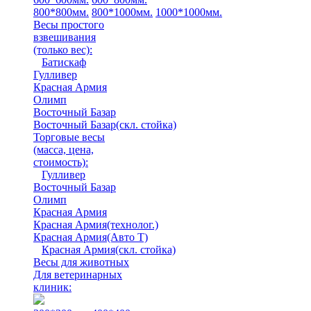
800*800мм.
800*1000мм.
1000*1000мм.
Весы простого
взвешивания
(только вес)
:
Батискаф
Гулливер
Красная Армия
Олимп
Восточный Базар
Восточный Базар(скл. стойка)
Торговые весы
(масса, цена,
стоимость)
:
Гулливер
Восточный Базар
Олимп
Красная Армия
Красная Армия(технолог.)
Красная Армия(Авто Т)
Красная Армия(скл. стойка)
Весы для животных
Для ветеринарных
клиник: