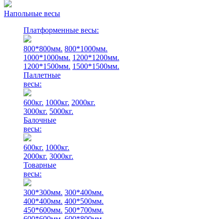
Напольные весы
Платформенные весы:
800*800мм.
800*1000мм.
1000*1000мм.
1200*1200мм.
1200*1500мм.
1500*1500мм.
Паллетные
весы:
600кг.
1000кг.
2000кг.
3000кг.
5000кг.
Балочные
весы:
600кг.
1000кг.
2000кг.
3000кг.
Товарные
весы:
300*300мм.
300*400мм.
400*400мм.
400*500мм.
450*600мм.
500*700мм.
600*600мм.
600*800мм.