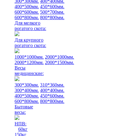
300*300мм.
400*400мм.
400*500мм.
450*600мм.
600*600мм.
500*700мм.
600*800мм.
800*800мм.
Для мелкого
рогатого скота:
Для крупного
рогатого скота:
1000*1000мм.
2000*1000мм.
2000*1200мм.
2000*1500мм.
Весы
медицинские:
300*300мм.
310*360мм.
300*400мм.
400*400мм.
400*500мм.
450*600мм.
600*800мм.
800*800мм.
Бытовые
весы:
НПВ:
60кг
150кг