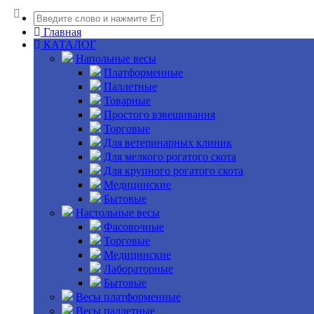
Главная
КАТАЛОГ
Напольные весы
Платформенные
Паллетные
Товарные
Простого взвешивания
Торговые
Для ветеринарных клиник
Для мелкого рогатого скота
Для крупного рогатого скота
Медицинские
Бытовые
Настольные весы
Фасовочные
Торговые
Медицинские
Лабораторные
Бытовые
Весы платформенные
Весы паллетные