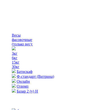
Весы
фасовочные
(только вес)
:
3кг
6кг
15кг
30кг
Батискаф
Ф-стандарт (Витрина)
Онлайн
Олимп
Базар 2 (у) Н