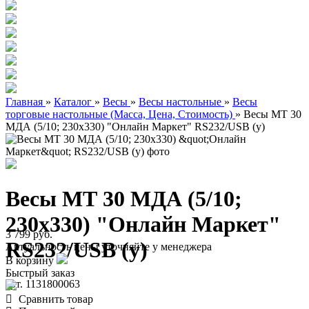
Главная
»
Каталог
»
Весы
»
Весы настольные
»
Весы
торговые настольные (Масса, Цена, Стоимость)
»
Весы МТ 30
МДА (5/10; 230х330) "Онлайн Маркет" RS232/USB (у)
Весы МТ 30 МДА (5/10;
230х330) "Онлайн Маркет"
3 799 руб.
RS232/USB (у)
Актуальность цены уточняйте у менеджера
В корзину
Быстрый заказ
арт. 1131800063
Сравнить товар