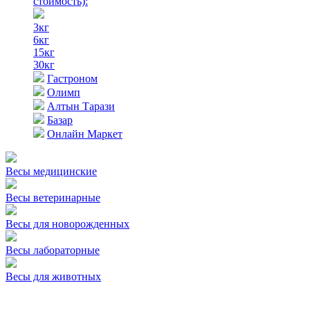
стоимость)
:
3кг
6кг
15кг
30кг
Гастроном
Олимп
Алтын Тарази
Базар
Онлайн Маркет
Весы медицинские
Весы ветеринарные
Весы для новорожденных
Весы лабораторные
Весы для животных