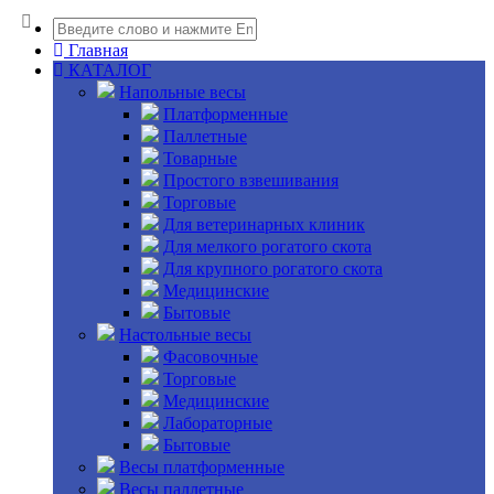
Главная
КАТАЛОГ
Напольные весы
Платформенные
Паллетные
Товарные
Простого взвешивания
Торговые
Для ветеринарных клиник
Для мелкого рогатого скота
Для крупного рогатого скота
Медицинские
Бытовые
Настольные весы
Фасовочные
Торговые
Медицинские
Лабораторные
Бытовые
Весы платформенные
Весы паллетные