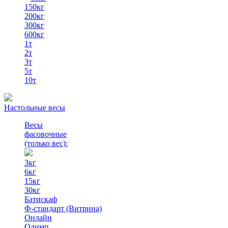
150кг
200кг
300кг
600кг
1т
2т
3т
5т
10т
Настольные весы
Весы
фасовочные
(только вес)
:
3кг
6кг
15кг
30кг
Батискаф
Ф-стандарт (Витрина)
Онлайн
Олимп