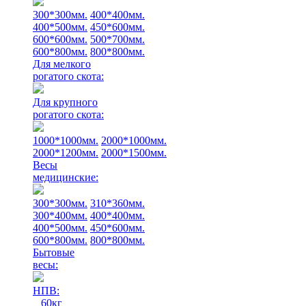
300*300мм.
400*400мм.
400*500мм.
450*600мм.
600*600мм.
500*700мм.
600*800мм.
800*800мм.
Для мелкого
рогатого скота:
Для крупного
рогатого скота:
1000*1000мм.
2000*1000мм.
2000*1200мм.
2000*1500мм.
Весы
медицинские:
300*300мм.
310*360мм.
300*400мм.
400*400мм.
400*500мм.
450*600мм.
600*800мм.
800*800мм.
Бытовые
весы:
НПВ:
60кг