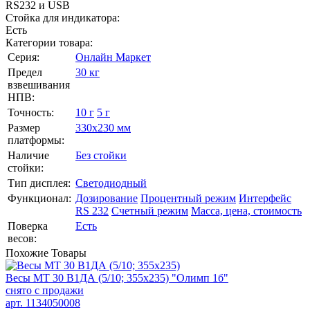
RS232 и USB
Стойка для индикатора:
Есть
Категории товара:
Серия:
Онлайн Маркет
Предел
30 кг
взвешивания
НПВ:
Точность:
10 г
5 г
Размер
330х230 мм
платформы:
Наличие
Без стойки
стойки:
Тип дисплея:
Светодиодный
Функционал:
Дозирование
Процентный режим
Интерфейс
RS 232
Счетный режим
Масса, цена, стоимость
Поверка
Есть
весов:
Похожие
Товары
Весы МТ 30 В1ДА (5/10; 355х235) "Олимп 1б"
снято с продажи
арт. 1134050008