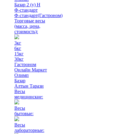
Базар 2 (у) Н
Ф-стандарт
Ф-стандарт(Гастроном)
Торговые весы
(масса, цена,
стоимость)
:
3кг
6кг
15кг
30кг
Гастроном
Онлайн Маркет
Олимп
Базар
Алтын Тарази
Весы
медицинские:
Весы
бытовые:
Весы
лабораторные: