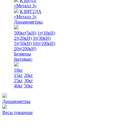
К ВРДА
«Металл 3»
К ВРГ2ДА
«Металл 3»
Динамометры:
500кг(5кН)
1т(10кН)
2т(20кН)
3т(30кН)
5т(50кН)
10т(100кН)
20т(200кН)
Безмены
бытовые:
10кг
15кг
20кг
25кг
30кг
40кг
50кг
Динамометры
Весы товарные