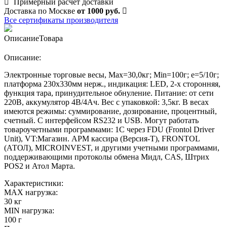
Примерный расчет доставки
Доставка по Москве
от 1000 руб.
Все сертификаты производителя
Описание
Товара
Описание:
Электронные торговые весы, Max=30,0кг; Min=100г; e=5/10г;
платформа 230х330мм нерж., индикация: LЕD, 2-х сторонняя,
функция тара, принудительное обнуление. Питание: от сети
220В, аккумулятор 4В/4Ач. Вес с упаковкой: 3,5кг. В весах
имеются режимы: суммирование, дозирование, процентный,
счетный. С интерфейсом RS232 и USB. Могут работать
товароучетными программами: 1С через FDU (Frontol Driver
Unit), VT:Магазин. АРМ кассира (Версия-Т), FRONTOL
(АТОЛ), MICROINVEST, и другими учетными программами,
поддерживающими протоколы обмена Мидл, CAS, Штрих
POS2 и Атол Марта.
Характеристики:
MAX нагрузка:
30 кг
MIN нагрузка:
100 г