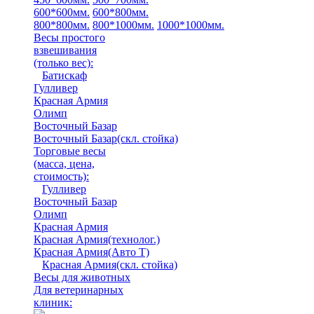
600*600мм.
600*800мм.
800*800мм.
800*1000мм.
1000*1000мм.
Весы простого
взвешивания
(только вес)
:
Батискаф
Гулливер
Красная Армия
Олимп
Восточный Базар
Восточный Базар(скл. стойка)
Торговые весы
(масса, цена,
стоимость)
:
Гулливер
Восточный Базар
Олимп
Красная Армия
Красная Армия(технолог.)
Красная Армия(Авто Т)
Красная Армия(скл. стойка)
Весы для животных
Для ветеринарных
клиник: