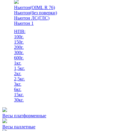
Ньютон(OIML R 76)
Ньютон(без поверки)
Ньютон ЛС(ГЛС)
Ньютон 1
НПВ:
100г.
150г.
200г.
300г.
600г.
1кг.
1,5кг.
2кг.
2,5кг.
3кг.
6кг.
15кг.
30кг.
Весы платформенные
Весы паллетные