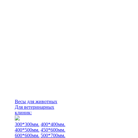
Весы для животных
Для ветеринарных
клиник:
300*300мм.
400*400мм.
400*500мм.
450*600мм.
600*600мм.
500*700мм.