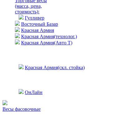
Торговые весы
(масса, цена,
стоимость)
:
Гулливер
Восточный Базар
Красная Армия
Красная Армия(технолог.)
Красная Армия(Авто Т)
Красная Армия(скл. стойка)
ОнЛайн
Весы фасовочные