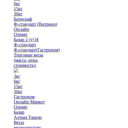
6кг
15кг
30кг
Батискаф
Ф-стандарт (Витрина)
Онлайн
Олимп
Базар 2 (у) Н
Ф-стандарт
Ф-стандарт(Гастроном)
Торговые весы
(масса, цена,
стоимость)
:
3кг
6кг
15кг
30кг
Гастроном
Онлайн Маркет
Олимп
Базар
Алтын Тарази
Весы
медицинские: