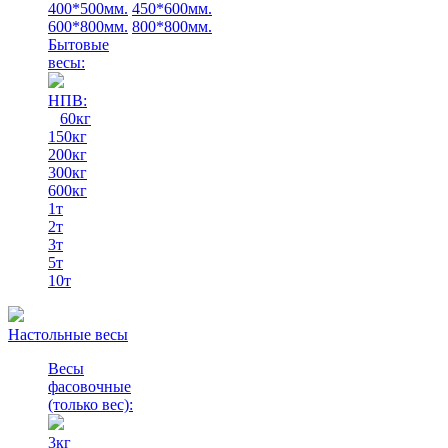
400*500мм.
450*600мм.
600*800мм.
800*800мм.
Бытовые
весы:
НПВ:
60кг
150кг
200кг
300кг
600кг
1т
2т
3т
5т
10т
Настольные весы
Весы
фасовочные
(только вес)
:
3кг