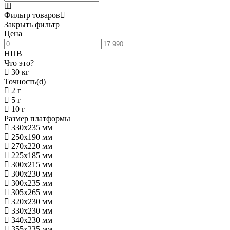
Фильтр товаров
Закрыть фильтр
Цена
НПВ
Что это?
30 кг
Точность(d)
2 г
5 г
10 г
Размер платформы
330х235 мм
250х190 мм
270х220 мм
225х185 мм
300х215 мм
300х230 мм
300х235 мм
305х265 мм
320х230 мм
330х230 мм
340х230 мм
355х235 мм