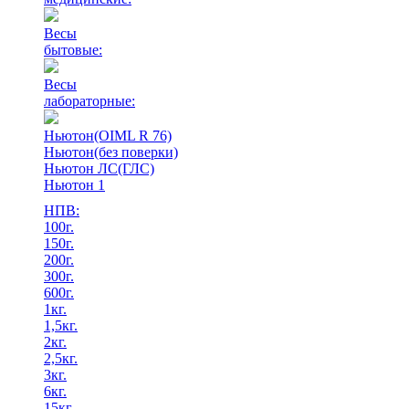
Весы
бытовые:
Весы
лабораторные:
Ньютон(OIML R 76)
Ньютон(без поверки)
Ньютон ЛС(ГЛС)
Ньютон 1
НПВ:
100г.
150г.
200г.
300г.
600г.
1кг.
1,5кг.
2кг.
2,5кг.
3кг.
6кг.
15кг.