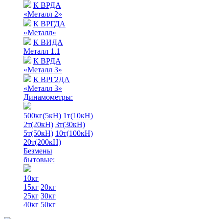
К ВРДА
«Металл 2»
К ВРГДА
«Металл»
К ВИДА
Металл 1.1
К ВРДА
«Металл 3»
К ВРГ2ДА
«Металл 3»
Динамометры:
500кг(5кН)
1т(10кН)
2т(20кН)
3т(30кН)
5т(50кН)
10т(100кН)
20т(200кН)
Безмены
бытовые:
10кг
15кг
20кг
25кг
30кг
40кг
50кг