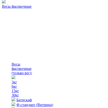
Весы фасовочные
Весы
фасовочные
(только вес)
:
3кг
6кг
15кг
30кг
Батискаф
Ф-стандарт (Витрина)