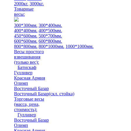
2000кг.
3000кг.
Товарные
весы:
300*300мм.
300*400мм.
400*400мм.
400*500мм.
450*600мм.
500*700мм.
600*600мм.
600*800мм.
800*800мм.
800*1000мм.
1000*1000мм.
Весы простого
взвешивания
(только вес)
:
Батискаф
Гулливер
Красная Армия
Олимп
Восточный Базар
Восточный Базар(скл. стойка)
Торговые весы
(масса, цена,
стоимость)
:
Гулливер
Восточный Базар
Олимп
Красная Армия