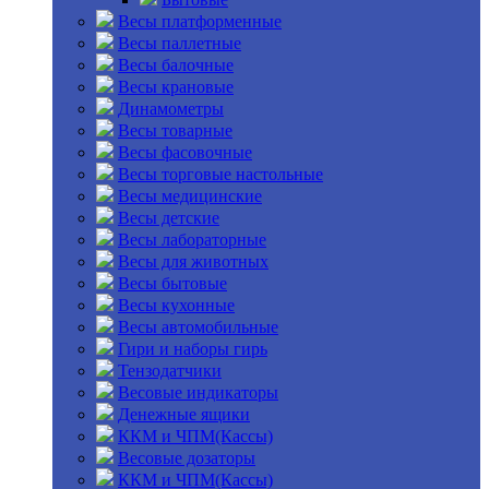
Весы платформенные
Весы паллетные
Весы балочные
Весы крановые
Динамометры
Весы товарные
Весы фасовочные
Весы торговые настольные
Весы медицинские
Весы детские
Весы лабораторные
Весы для животных
Весы бытовые
Весы кухонные
Весы автомобильные
Гири и наборы гирь
Тензодатчики
Весовые индикаторы
Денежные ящики
ККМ и ЧПМ(Кассы)
Весовые дозаторы
ККМ и ЧПМ(Кассы)