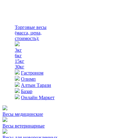
Торговые весы
(масса, цена,
стоимость)
:
3кг
6кг
15кг
30кг
Гастроном
Олимп
Алтын Тарази
Базар
Онлайн Маркет
Весы медицинские
Весы ветеринарные
Весы для новорожденных