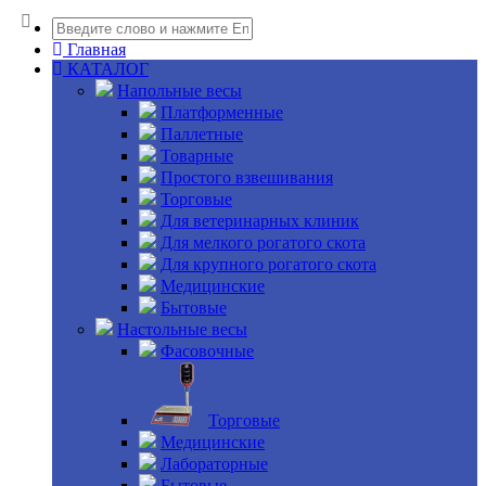
Главная
КАТАЛОГ
Напольные весы
Платформенные
Паллетные
Товарные
Простого взвешивания
Торговые
Для ветеринарных клиник
Для мелкого рогатого скота
Для крупного рогатого скота
Медицинские
Бытовые
Настольные весы
Фасовочные
Торговые
Медицинские
Лабораторные
Бытовые