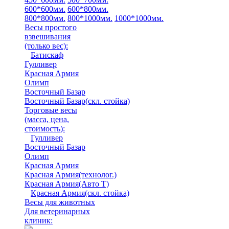
600*600мм.
600*800мм.
800*800мм.
800*1000мм.
1000*1000мм.
Весы простого
взвешивания
(только вес)
:
Батискаф
Гулливер
Красная Армия
Олимп
Восточный Базар
Восточный Базар(скл. стойка)
Торговые весы
(масса, цена,
стоимость)
:
Гулливер
Восточный Базар
Олимп
Красная Армия
Красная Армия(технолог.)
Красная Армия(Авто Т)
Красная Армия(скл. стойка)
Весы для животных
Для ветеринарных
клиник: