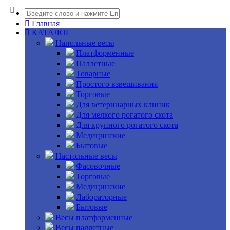
Главная
КАТАЛОГ
Напольные весы
Платформенные
Паллетные
Товарные
Простого взвешивания
Торговые
Для ветеринарных клиник
Для мелкого рогатого скота
Для крупного рогатого скота
Медицинские
Бытовые
Настольные весы
Фасовочные
Торговые
Медицинские
Лабораторные
Бытовые
Весы платформенные
Весы паллетные