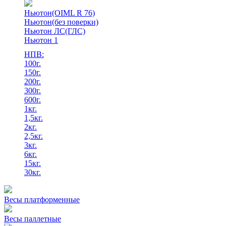
Ньютон(OIML R 76)
Ньютон(без поверки)
Ньютон ЛС(ГЛС)
Ньютон 1
НПВ:
100г.
150г.
200г.
300г.
600г.
1кг.
1,5кг.
2кг.
2,5кг.
3кг.
6кг.
15кг.
30кг.
Весы платформенные
Весы паллетные