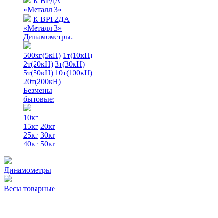
К ВРДА
«Металл 3»
К ВРГ2ДА
«Металл 3»
Динамометры:
500кг(5кН)
1т(10кН)
2т(20кН)
3т(30кН)
5т(50кН)
10т(100кН)
20т(200кН)
Безмены
бытовые:
10кг
15кг
20кг
25кг
30кг
40кг
50кг
Динамометры
Весы товарные