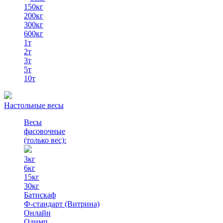
150кг
200кг
300кг
600кг
1т
2т
3т
5т
10т
Настольные весы
Весы
фасовочные
(только вес)
:
3кг
6кг
15кг
30кг
Батискаф
Ф-стандарт (Витрина)
Онлайн
Олимп