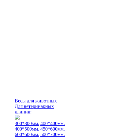
Весы для животных
Для ветеринарных
клиник:
300*300мм.
400*400мм.
400*500мм.
450*600мм.
600*600мм.
500*700мм.