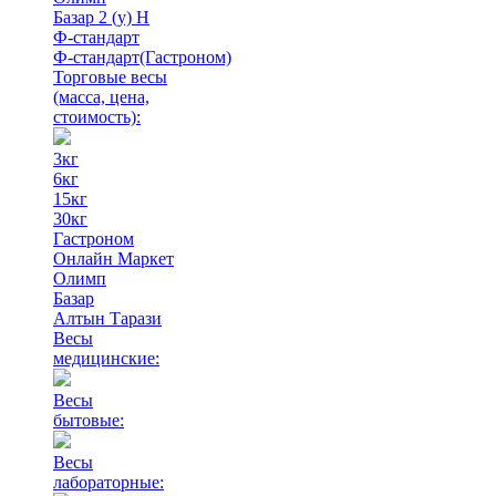
Базар 2 (у) Н
Ф-стандарт
Ф-стандарт(Гастроном)
Торговые весы
(масса, цена,
стоимость)
:
3кг
6кг
15кг
30кг
Гастроном
Онлайн Маркет
Олимп
Базар
Алтын Тарази
Весы
медицинские:
Весы
бытовые:
Весы
лабораторные: