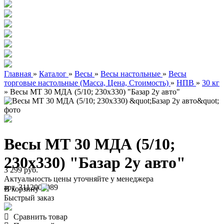
Главная
»
Каталог
»
Весы
»
Весы настольные
»
Весы
торговые настольные (Масса, Цена, Стоимость)
»
НПВ
»
30 кг
»
Весы МТ 30 МДА (5/10; 230х330) "Базар 2у авто"
Весы МТ 30 МДА (5/10;
230х330) "Базар 2у авто"
3 299 руб.
Актуальность цены уточняйте у менеджера
арт. 3112000089
В корзину
Быстрый заказ
Сравнить товар