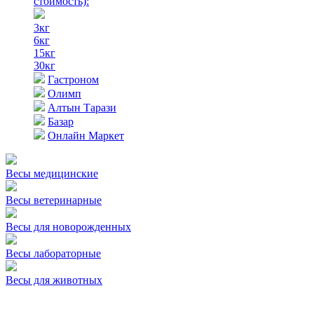
стоимость)
:
3кг
6кг
15кг
30кг
Гастроном
Олимп
Алтын Тарази
Базар
Онлайн Маркет
Весы медицинские
Весы ветеринарные
Весы для новорожденных
Весы лабораторные
Весы для животных