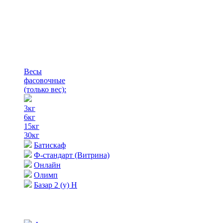
Весы
фасовочные
(только вес)
:
3кг
6кг
15кг
30кг
Батискаф
Ф-стандарт (Витрина)
Онлайн
Олимп
Базар 2 (у) Н