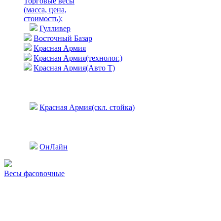
Торговые весы
(масса, цена,
стоимость)
:
Гулливер
Восточный Базар
Красная Армия
Красная Армия(технолог.)
Красная Армия(Авто Т)
Красная Армия(скл. стойка)
ОнЛайн
Весы фасовочные