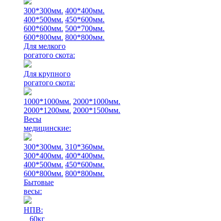
300*300мм.
400*400мм.
400*500мм.
450*600мм.
600*600мм.
500*700мм.
600*800мм.
800*800мм.
Для мелкого
рогатого скота:
Для крупного
рогатого скота:
1000*1000мм.
2000*1000мм.
2000*1200мм.
2000*1500мм.
Весы
медицинские:
300*300мм.
310*360мм.
300*400мм.
400*400мм.
400*500мм.
450*600мм.
600*800мм.
800*800мм.
Бытовые
весы:
НПВ:
60кг