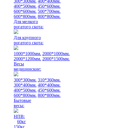
300*300мм.
400*400мм.
400*500мм.
450*600мм.
600*600мм.
500*700мм.
600*800мм.
800*800мм.
Для мелкого
рогатого скота:
Для крупного
рогатого скота:
1000*1000мм.
2000*1000мм.
2000*1200мм.
2000*1500мм.
Весы
медицинские:
300*300мм.
310*360мм.
300*400мм.
400*400мм.
400*500мм.
450*600мм.
600*800мм.
800*800мм.
Бытовые
весы:
НПВ:
60кг
150кг