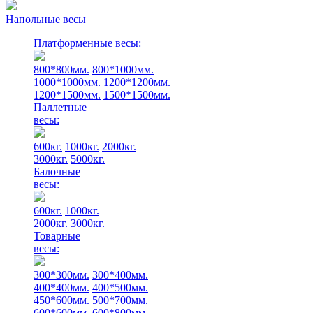
Напольные весы
Платформенные весы:
800*800мм.
800*1000мм.
1000*1000мм.
1200*1200мм.
1200*1500мм.
1500*1500мм.
Паллетные
весы:
600кг.
1000кг.
2000кг.
3000кг.
5000кг.
Балочные
весы:
600кг.
1000кг.
2000кг.
3000кг.
Товарные
весы:
300*300мм.
300*400мм.
400*400мм.
400*500мм.
450*600мм.
500*700мм.
600*600мм.
600*800мм.