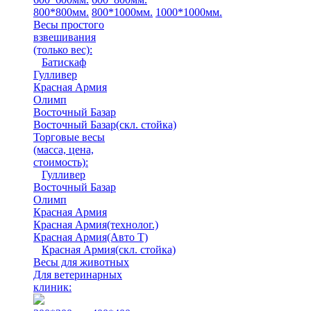
800*800мм.
800*1000мм.
1000*1000мм.
Весы простого
взвешивания
(только вес)
:
Батискаф
Гулливер
Красная Армия
Олимп
Восточный Базар
Восточный Базар(скл. стойка)
Торговые весы
(масса, цена,
стоимость)
:
Гулливер
Восточный Базар
Олимп
Красная Армия
Красная Армия(технолог.)
Красная Армия(Авто Т)
Красная Армия(скл. стойка)
Весы для животных
Для ветеринарных
клиник: