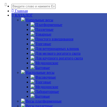
Главная
КАТАЛОГ
Напольные весы
Платформенные
Паллетные
Товарные
Простого взвешивания
Торговые
Для ветеринарных клиник
Для мелкого рогатого скота
Для крупного рогатого скота
Медицинские
Бытовые
Настольные весы
Фасовочные
Торговые
Медицинские
Лабораторные
Бытовые
Весы платформенные
Весы паллетные