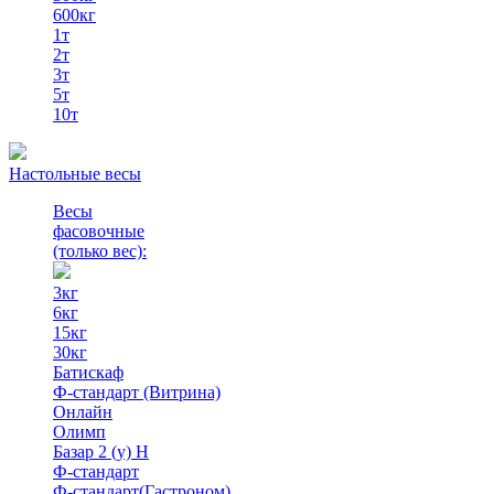
600кг
1т
2т
3т
5т
10т
Настольные весы
Весы
фасовочные
(только вес)
:
3кг
6кг
15кг
30кг
Батискаф
Ф-стандарт (Витрина)
Онлайн
Олимп
Базар 2 (у) Н
Ф-стандарт
Ф-стандарт(Гастроном)