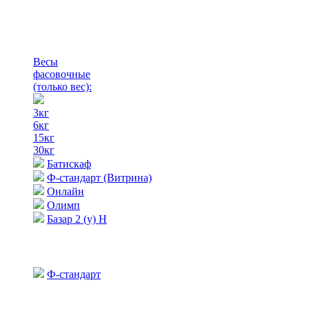
Весы
фасовочные
(только вес)
:
3кг
6кг
15кг
30кг
Батискаф
Ф-стандарт (Витрина)
Онлайн
Олимп
Базар 2 (у) Н
Ф-стандарт