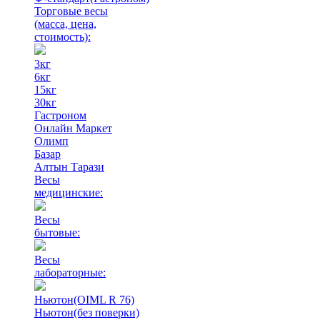
Торговые весы
(масса, цена,
стоимость)
:
3кг
6кг
15кг
30кг
Гастроном
Онлайн Маркет
Олимп
Базар
Алтын Тарази
Весы
медицинские:
Весы
бытовые:
Весы
лабораторные:
Ньютон(OIML R 76)
Ньютон(без поверки)