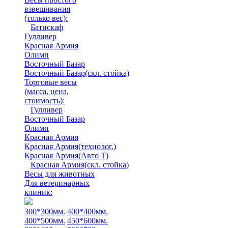
взвешивания
(только вес)
:
Батискаф
Гулливер
Красная Армия
Олимп
Восточный Базар
Восточный Базар(скл. стойка)
Торговые весы
(масса, цена,
стоимость)
:
Гулливер
Восточный Базар
Олимп
Красная Армия
Красная Армия(технолог.)
Красная Армия(Авто Т)
Красная Армия(скл. стойка)
Весы для животных
Для ветеринарных
клиник:
300*300мм.
400*400мм.
400*500мм.
450*600мм.