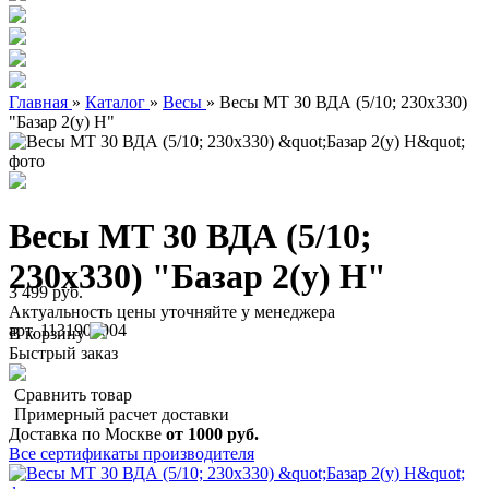
Главная
»
Каталог
»
Весы
»
Весы МТ 30 ВДА (5/10; 230х330)
"Базар 2(у) H"
Весы МТ 30 ВДА (5/10;
230х330) "Базар 2(у) H"
3 499 руб.
Актуальность цены уточняйте у менеджера
арт. 1131900004
В корзину
Быстрый заказ
Сравнить товар
Примерный расчет доставки
Доставка по Москве
от 1000 руб.
Все сертификаты производителя