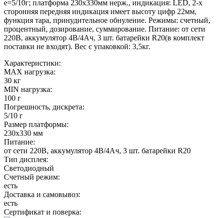
e=5/10г; платформа 230х330мм нерж., индикация: LED, 2-х
сторонняя передняя индикация имеет высоту цифр 22мм,
функция тара, принудительное обнуление. Режимы: счетный,
процентный, дозирование, суммирование. Питание: от сети
220В, аккумулятор 4В/4Ач, 3 шт. батарейки R20(в комплект
поставки не входят). Вес с упаковкой: 3,5кг.
Характеристики:
MAX нагрузка:
30 кг
MIN нагрузка:
100 г
Погрешность, дискрета:
5/10 г
Размер платформы:
230х330 мм
Питание:
от сети 220В, аккумулятор 4В/4Ач, 3 шт. батарейки R20
Тип дисплея:
Светодиодный
Счетный режим:
есть
Доставка и самовывоз:
есть
Сертификат и поверка: