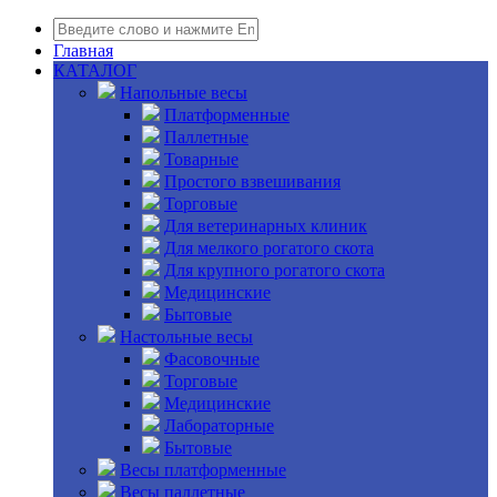
Главная
КАТАЛОГ
Напольные весы
Платформенные
Паллетные
Товарные
Простого взвешивания
Торговые
Для ветеринарных клиник
Для мелкого рогатого скота
Для крупного рогатого скота
Медицинские
Бытовые
Настольные весы
Фасовочные
Торговые
Медицинские
Лабораторные
Бытовые
Весы платформенные
Весы паллетные