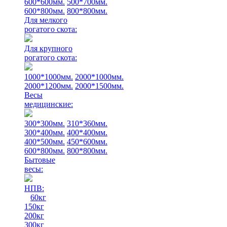
600*600мм.
500*700мм.
600*800мм.
800*800мм.
Для мелкого
рогатого скота:
Для крупного
рогатого скота:
1000*1000мм.
2000*1000мм.
2000*1200мм.
2000*1500мм.
Весы
медицинские:
300*300мм.
310*360мм.
300*400мм.
400*400мм.
400*500мм.
450*600мм.
600*800мм.
800*800мм.
Бытовые
весы:
НПВ:
60кг
150кг
200кг
300кг