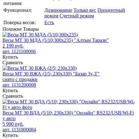
питания:
Функционал:
Дозирование
Только вес
Процентный
режим
Счетный режим
Поверка весов:
Есть
Похожие
Товары
Весы МТ 30 МДА (5/10;300x235) "Алтын Тарази"
2 199 руб.
арт. 1121100006
Купить
Сравнить
Весы МТ 30 ВЖА (2/5; 230х330) "Базар 3у-Т"
снято с продажи
арт. 1131200008
Купить
Сравнить
Весы МТ 30 ВДА (5/10; 230х330) "Онлайн" RS232/USB/Wi-Fi
у авто
5 990 руб.
арт. 1131800084
Купить