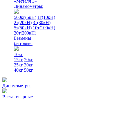
«Металл 3»
Динамометры:
500кг(5кН)
1т(10кН)
2т(20кН)
3т(30кН)
5т(50кН)
10т(100кН)
20т(200кН)
Безмены
бытовые:
10кг
15кг
20кг
25кг
30кг
40кг
50кг
Динамометры
Весы товарные