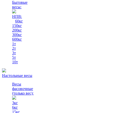
Бытовые
весы:
НПВ:
60кг
150кг
200кг
300кг
600кг
1т
2т
3т
5т
10т
Настольные весы
Весы
фасовочные
(только вес)
:
3кг
6кг
15кг