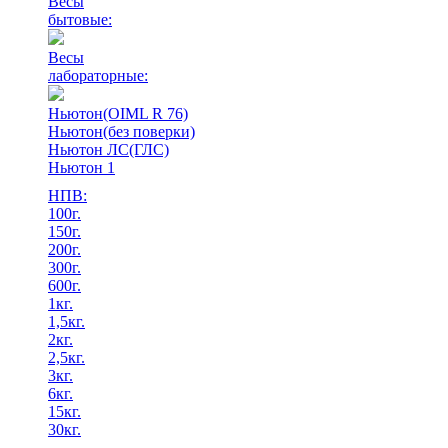
Весы
бытовые:
Весы
лабораторные:
Ньютон(OIML R 76)
Ньютон(без поверки)
Ньютон ЛС(ГЛС)
Ньютон 1
НПВ:
100г.
150г.
200г.
300г.
600г.
1кг.
1,5кг.
2кг.
2,5кг.
3кг.
6кг.
15кг.
30кг.