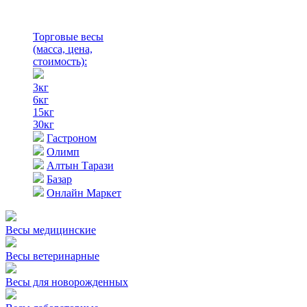
Торговые весы
(масса, цена,
стоимость)
:
3кг
6кг
15кг
30кг
Гастроном
Олимп
Алтын Тарази
Базар
Онлайн Маркет
Весы медицинские
Весы ветеринарные
Весы для новорожденных