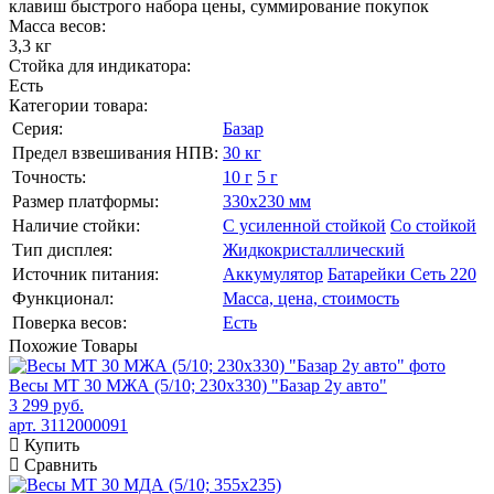
клавиш быстрого набора цены, суммирование покупок
Масса весов:
3,3 кг
Стойка для индикатора:
Есть
Категории товара:
Серия:
Базар
Предел взвешивания НПВ:
30 кг
Точность:
10 г
5 г
Размер платформы:
330х230 мм
Наличие стойки:
С усиленной стойкой
Со стойкой
Тип дисплея:
Жидкокристаллический
Источник питания:
Аккумулятор
Батарейки
Сеть 220
Функционал:
Масса, цена, стоимость
Поверка весов:
Есть
Похожие
Товары
Весы МТ 30 МЖА (5/10; 230х330) "Базар 2у авто"
3 299 руб.
арт. 3112000091
Купить
Сравнить