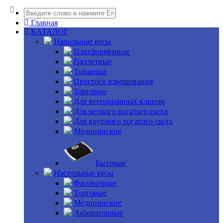
Главная
КАТАЛОГ
Напольные весы
Платформенные
Паллетные
Товарные
Простого взвешивания
Торговые
Для ветеринарных клиник
Для мелкого рогатого скота
Для крупного рогатого скота
Медицинские
Бытовые
Настольные весы
Фасовочные
Торговые
Медицинские
Лабораторные