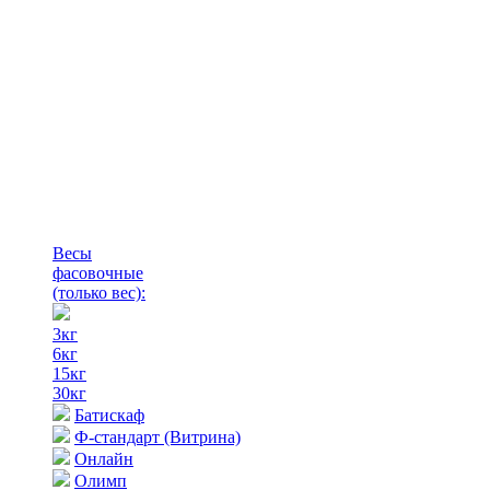
Весы
фасовочные
(только вес)
:
3кг
6кг
15кг
30кг
Батискаф
Ф-стандарт (Витрина)
Онлайн
Олимп