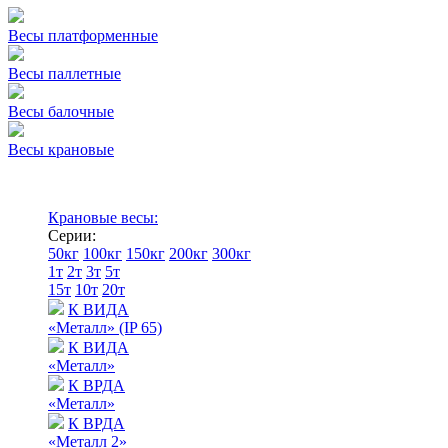
Весы платформенные
Весы паллетные
Весы балочные
Весы крановые
Крановые весы:
Серии:
50кг
100кг
150кг
200кг
300кг
1т
2т
3т
5т
15т
10т
20т
К ВИДА
«Металл» (IP 65)
К ВИДА
«Металл»
К ВРДА
«Металл»
К ВРДА
«Металл 2»