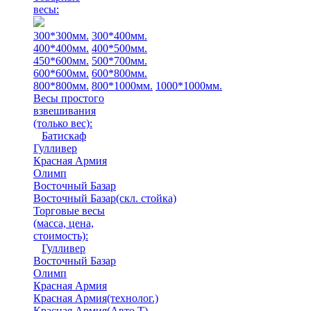
весы:
300*300мм.
300*400мм.
400*400мм.
400*500мм.
450*600мм.
500*700мм.
600*600мм.
600*800мм.
800*800мм.
800*1000мм.
1000*1000мм.
Весы простого
взвешивания
(только вес)
:
Батискаф
Гулливер
Красная Армия
Олимп
Восточный Базар
Восточный Базар(скл. стойка)
Торговые весы
(масса, цена,
стоимость)
:
Гулливер
Восточный Базар
Олимп
Красная Армия
Красная Армия(технолог.)
Красная Армия(Авто Т)