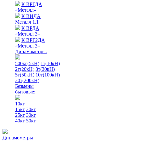
К ВРГДА
«Металл»
К ВИДА
Металл 1.1
К ВРДА
«Металл 3»
К ВРГ2ДА
«Металл 3»
Динамометры:
500кг(5кН)
1т(10кН)
2т(20кН)
3т(30кН)
5т(50кН)
10т(100кН)
20т(200кН)
Безмены
бытовые:
10кг
15кг
20кг
25кг
30кг
40кг
50кг
Динамометры