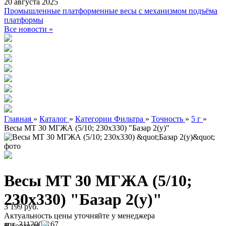
20 августа 2025
Промышленные платформенные весы с механизмом подъёма
платформы
Все новости »
Главная
»
Каталог
»
Категории Фильтра
»
Точность
»
5 г
»
Весы МТ 30 МГЖА (5/10; 230х330) "Базар 2(у)"
Весы МТ 30 МГЖА (5/10;
230х330) "Базар 2(у)"
3 199 руб.
Актуальность цены уточняйте у менеджера
арт. 3112000167
В корзину