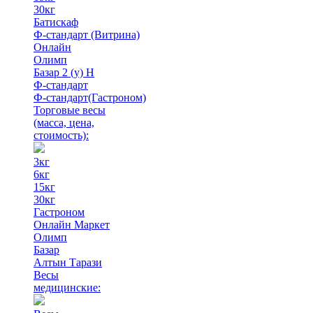
30кг
Батискаф
Ф-стандарт (Витрина)
Онлайн
Олимп
Базар 2 (у) Н
Ф-стандарт
Ф-стандарт(Гастроном)
Торговые весы
(масса, цена,
стоимость)
:
3кг
6кг
15кг
30кг
Гастроном
Онлайн Маркет
Олимп
Базар
Алтын Тарази
Весы
медицинские: