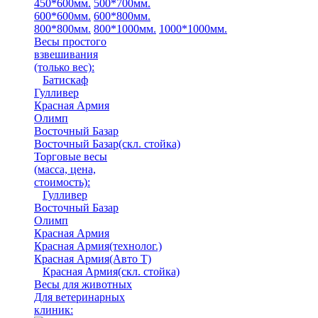
450*600мм.
500*700мм.
600*600мм.
600*800мм.
800*800мм.
800*1000мм.
1000*1000мм.
Весы простого
взвешивания
(только вес)
:
Батискаф
Гулливер
Красная Армия
Олимп
Восточный Базар
Восточный Базар(скл. стойка)
Торговые весы
(масса, цена,
стоимость)
:
Гулливер
Восточный Базар
Олимп
Красная Армия
Красная Армия(технолог.)
Красная Армия(Авто Т)
Красная Армия(скл. стойка)
Весы для животных
Для ветеринарных
клиник: