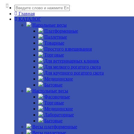
Главная
КАТАЛОГ
Напольные весы
Платформенные
Паллетные
Товарные
Простого взвешивания
Торговые
Для ветеринарных клиник
Для мелкого рогатого скота
Для крупного рогатого скота
Медицинские
Бытовые
Настольные весы
Фасовочные
Торговые
Медицинские
Лабораторные
Бытовые
Весы платформенные
Весы паллетные