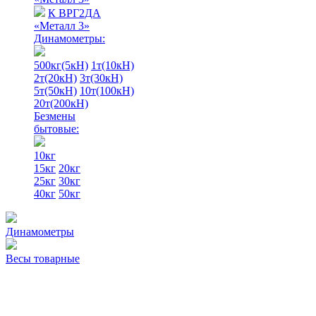
К ВРГ2ДА
«Металл 3»
Динамометры:
500кг(5кН)
1т(10кН)
2т(20кН)
3т(30кН)
5т(50кН)
10т(100кН)
20т(200кН)
Безмены
бытовые:
10кг
15кг
20кг
25кг
30кг
40кг
50кг
Динамометры
Весы товарные