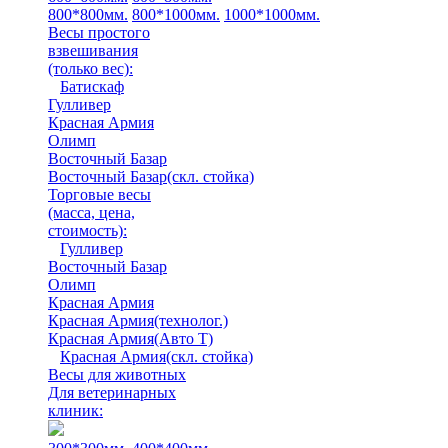
800*800мм.
800*1000мм.
1000*1000мм.
Весы простого
взвешивания
(только вес)
:
Батискаф
Гулливер
Красная Армия
Олимп
Восточный Базар
Восточный Базар(скл. стойка)
Торговые весы
(масса, цена,
стоимость)
:
Гулливер
Восточный Базар
Олимп
Красная Армия
Красная Армия(технолог.)
Красная Армия(Авто Т)
Красная Армия(скл. стойка)
Весы для животных
Для ветеринарных
клиник: