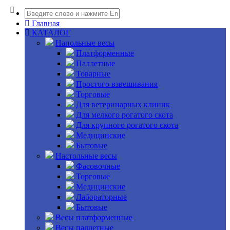
Главная
КАТАЛОГ
Напольные весы
Платформенные
Паллетные
Товарные
Простого взвешивания
Торговые
Для ветеринарных клиник
Для мелкого рогатого скота
Для крупного рогатого скота
Медицинские
Бытовые
Настольные весы
Фасовочные
Торговые
Медицинские
Лабораторные
Бытовые
Весы платформенные
Весы паллетные