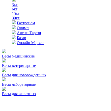
3кг
6кг
15кг
30кг
Гастроном
Олимп
Алтын Тарази
Базар
Онлайн Маркет
Весы медицинские
Весы ветеринарные
Весы для новорожденных
Весы лабораторные
Весы для животных