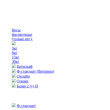
Весы
фасовочные
(только вес)
:
3кг
6кг
15кг
30кг
Батискаф
Ф-стандарт (Витрина)
Онлайн
Олимп
Базар 2 (у) Н
Ф-стандарт