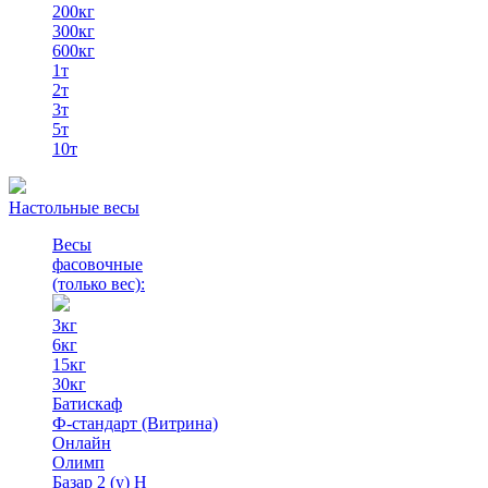
200кг
300кг
600кг
1т
2т
3т
5т
10т
Настольные весы
Весы
фасовочные
(только вес)
:
3кг
6кг
15кг
30кг
Батискаф
Ф-стандарт (Витрина)
Онлайн
Олимп
Базар 2 (у) Н