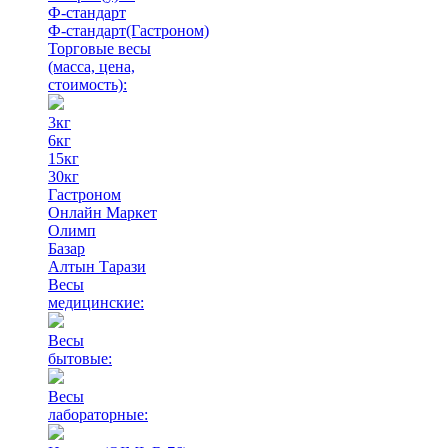
Ф-стандарт
Ф-стандарт(Гастроном)
Торговые весы
(масса, цена,
стоимость)
:
3кг
6кг
15кг
30кг
Гастроном
Онлайн Маркет
Олимп
Базар
Алтын Тарази
Весы
медицинские:
Весы
бытовые:
Весы
лабораторные: