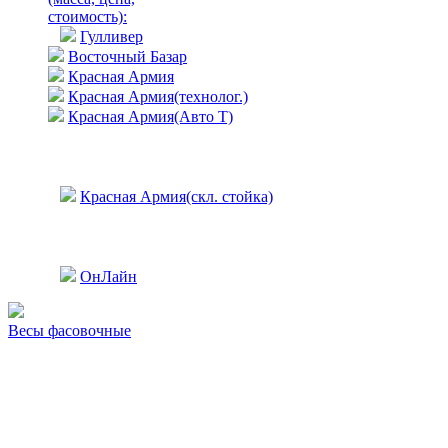
стоимость)
:
Гулливер
Восточный Базар
Красная Армия
Красная Армия(технолог.)
Красная Армия(Авто Т)
Красная Армия(скл. стойка)
ОнЛайн
Весы фасовочные