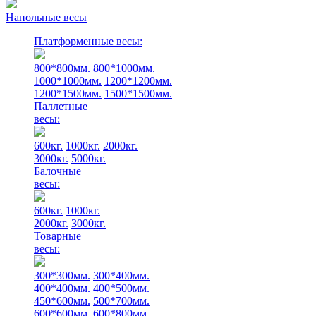
Напольные весы
Платформенные весы:
800*800мм.
800*1000мм.
1000*1000мм.
1200*1200мм.
1200*1500мм.
1500*1500мм.
Паллетные
весы:
600кг.
1000кг.
2000кг.
3000кг.
5000кг.
Балочные
весы:
600кг.
1000кг.
2000кг.
3000кг.
Товарные
весы:
300*300мм.
300*400мм.
400*400мм.
400*500мм.
450*600мм.
500*700мм.
600*600мм.
600*800мм.