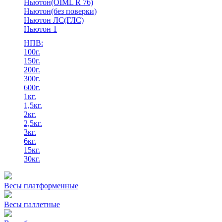
Ньютон(OIML R 76)
Ньютон(без поверки)
Ньютон ЛС(ГЛС)
Ньютон 1
НПВ:
100г.
150г.
200г.
300г.
600г.
1кг.
1,5кг.
2кг.
2,5кг.
3кг.
6кг.
15кг.
30кг.
Весы платформенные
Весы паллетные