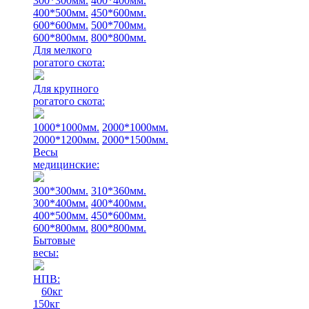
300*300мм.
400*400мм.
400*500мм.
450*600мм.
600*600мм.
500*700мм.
600*800мм.
800*800мм.
Для мелкого
рогатого скота:
Для крупного
рогатого скота:
1000*1000мм.
2000*1000мм.
2000*1200мм.
2000*1500мм.
Весы
медицинские:
300*300мм.
310*360мм.
300*400мм.
400*400мм.
400*500мм.
450*600мм.
600*800мм.
800*800мм.
Бытовые
весы:
НПВ:
60кг
150кг