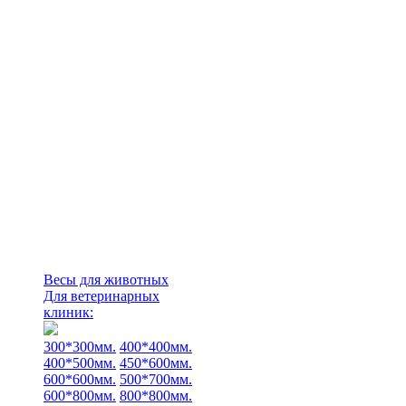
Весы для животных
Для ветеринарных
клиник:
300*300мм.
400*400мм.
400*500мм.
450*600мм.
600*600мм.
500*700мм.
600*800мм.
800*800мм.