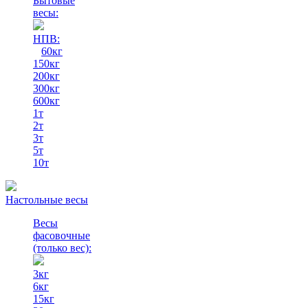
Бытовые
весы:
НПВ:
60кг
150кг
200кг
300кг
600кг
1т
2т
3т
5т
10т
Настольные весы
Весы
фасовочные
(только вес)
:
3кг
6кг
15кг