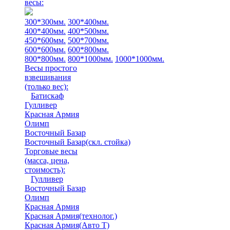
весы:
300*300мм.
300*400мм.
400*400мм.
400*500мм.
450*600мм.
500*700мм.
600*600мм.
600*800мм.
800*800мм.
800*1000мм.
1000*1000мм.
Весы простого
взвешивания
(только вес)
:
Батискаф
Гулливер
Красная Армия
Олимп
Восточный Базар
Восточный Базар(скл. стойка)
Торговые весы
(масса, цена,
стоимость)
:
Гулливер
Восточный Базар
Олимп
Красная Армия
Красная Армия(технолог.)
Красная Армия(Авто Т)