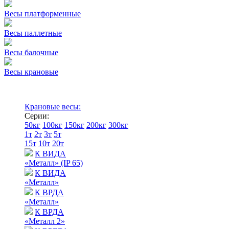
Весы платформенные
Весы паллетные
Весы балочные
Весы крановые
Крановые весы:
Серии:
50кг
100кг
150кг
200кг
300кг
1т
2т
3т
5т
15т
10т
20т
К ВИДА
«Металл» (IP 65)
К ВИДА
«Металл»
К ВРДА
«Металл»
К ВРДА
«Металл 2»