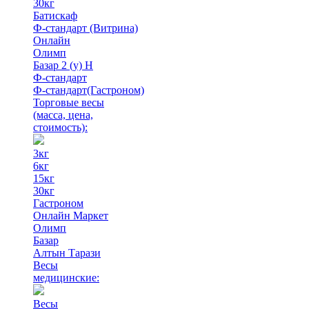
30кг
Батискаф
Ф-стандарт (Витрина)
Онлайн
Олимп
Базар 2 (у) Н
Ф-стандарт
Ф-стандарт(Гастроном)
Торговые весы
(масса, цена,
стоимость)
:
3кг
6кг
15кг
30кг
Гастроном
Онлайн Маркет
Олимп
Базар
Алтын Тарази
Весы
медицинские:
Весы