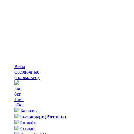
Весы
фасовочные
(только вес)
:
3кг
6кг
15кг
30кг
Батискаф
Ф-стандарт (Витрина)
Онлайн
Олимп