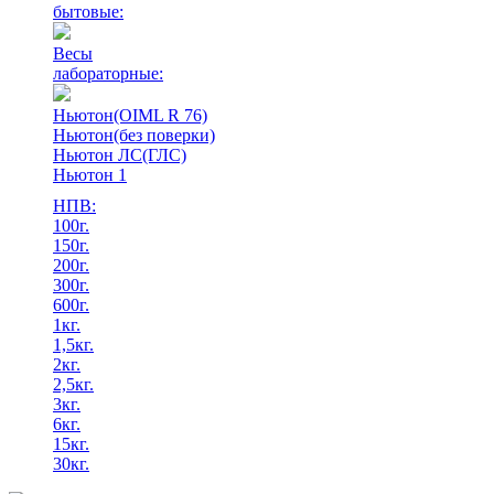
бытовые:
Весы
лабораторные:
Ньютон(OIML R 76)
Ньютон(без поверки)
Ньютон ЛС(ГЛС)
Ньютон 1
НПВ:
100г.
150г.
200г.
300г.
600г.
1кг.
1,5кг.
2кг.
2,5кг.
3кг.
6кг.
15кг.
30кг.