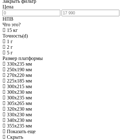
Закрыть фильтр
Цена
НПВ
Что это?
15 кг
Точность(d)
1 г
2 г
5 г
Размер платформы
330х235 мм
250х190 мм
270х220 мм
225х185 мм
300х215 мм
300х230 мм
300х235 мм
305х265 мм
320х230 мм
330х230 мм
340х230 мм
355х235 мм
Показать еще
Скрыть