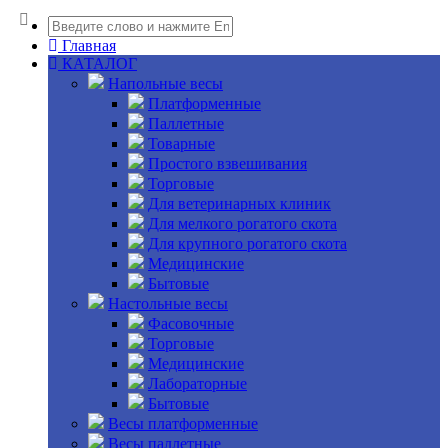
Главная
КАТАЛОГ
Напольные весы
Платформенные
Паллетные
Товарные
Простого взвешивания
Торговые
Для ветеринарных клиник
Для мелкого рогатого скота
Для крупного рогатого скота
Медицинские
Бытовые
Настольные весы
Фасовочные
Торговые
Медицинские
Лабораторные
Бытовые
Весы платформенные
Весы паллетные