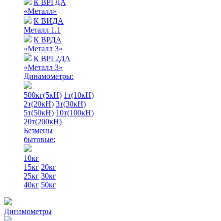
К ВРГДА
«Металл»
К ВИДА
Металл 1.1
К ВРДА
«Металл 3»
К ВРГ2ДА
«Металл 3»
Динамометры:
500кг(5кН)
1т(10кН)
2т(20кН)
3т(30кН)
5т(50кН)
10т(100кН)
20т(200кН)
Безмены
бытовые:
10кг
15кг
20кг
25кг
30кг
40кг
50кг
Динамометры