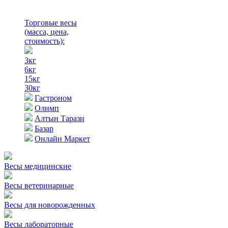
Торговые весы
(масса, цена,
стоимость)
:
3кг
6кг
15кг
30кг
Гастроном
Олимп
Алтын Тарази
Базар
Онлайн Маркет
Весы медицинские
Весы ветеринарные
Весы для новорожденных
Весы лабораторные