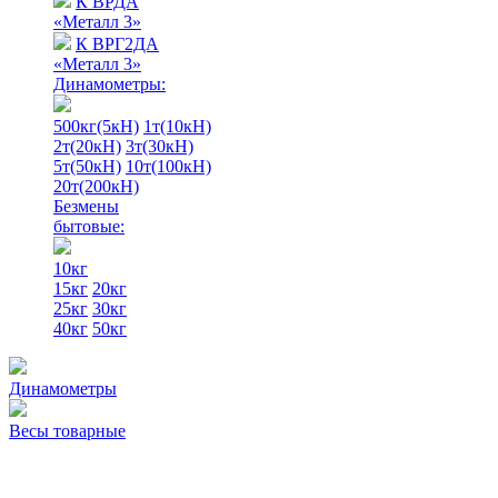
К ВРДА
«Металл 3»
К ВРГ2ДА
«Металл 3»
Динамометры:
500кг(5кН)
1т(10кН)
2т(20кН)
3т(30кН)
5т(50кН)
10т(100кН)
20т(200кН)
Безмены
бытовые:
10кг
15кг
20кг
25кг
30кг
40кг
50кг
Динамометры
Весы товарные