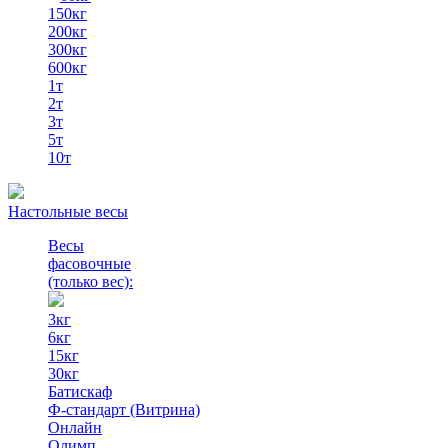
150кг
200кг
300кг
600кг
1т
2т
3т
5т
10т
Настольные весы
Весы
фасовочные
(только вес)
:
3кг
6кг
15кг
30кг
Батискаф
Ф-стандарт (Витрина)
Онлайн
Олимп