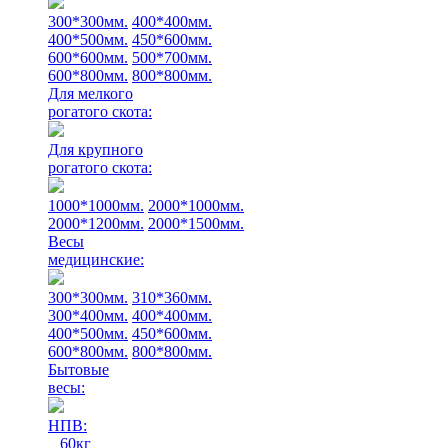
300*300мм.
400*400мм.
400*500мм.
450*600мм.
600*600мм.
500*700мм.
600*800мм.
800*800мм.
Для мелкого
рогатого скота:
Для крупного
рогатого скота:
1000*1000мм.
2000*1000мм.
2000*1200мм.
2000*1500мм.
Весы
медицинские:
300*300мм.
310*360мм.
300*400мм.
400*400мм.
400*500мм.
450*600мм.
600*800мм.
800*800мм.
Бытовые
весы:
НПВ:
60кг