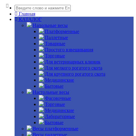
Главная
КАТАЛОГ
Напольные весы
Платформенные
Паллетные
Товарные
Простого взвешивания
Торговые
Для ветеринарных клиник
Для мелкого рогатого скота
Для крупного рогатого скота
Медицинские
Бытовые
Настольные весы
Фасовочные
Торговые
Медицинские
Лабораторные
Бытовые
Весы платформенные
Весы паллетные