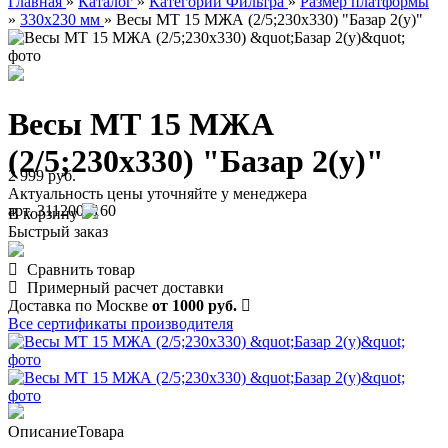
Главная
»
Каталог
»
Категории Фильтра
»
Размер платформы
»
330х230 мм
»
Весы МТ 15 МЖА (2/5;230х330) "Базар 2(у)"
Весы МТ 15 МЖА
(2/5;230х330) "Базар 2(у)"
2 999 руб.
Актуальность цены уточняйте у менеджера
арт. 3112000160
В корзину
Быстрый заказ
Сравнить товар
Примерный расчет доставки
Доставка по Москве
от 1000 руб.
Все сертификаты производителя
Описание
Товара