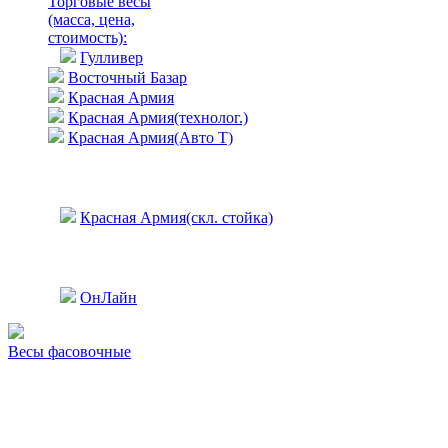
Торговые весы
(масса, цена,
стоимость)
:
Гулливер
Восточный Базар
Красная Армия
Красная Армия(технолог.)
Красная Армия(Авто Т)
Красная Армия(скл. стойка)
ОнЛайн
Весы фасовочные