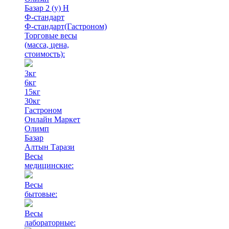
Базар 2 (у) Н
Ф-стандарт
Ф-стандарт(Гастроном)
Торговые весы
(масса, цена,
стоимость)
:
3кг
6кг
15кг
30кг
Гастроном
Онлайн Маркет
Олимп
Базар
Алтын Тарази
Весы
медицинские:
Весы
бытовые:
Весы
лабораторные: