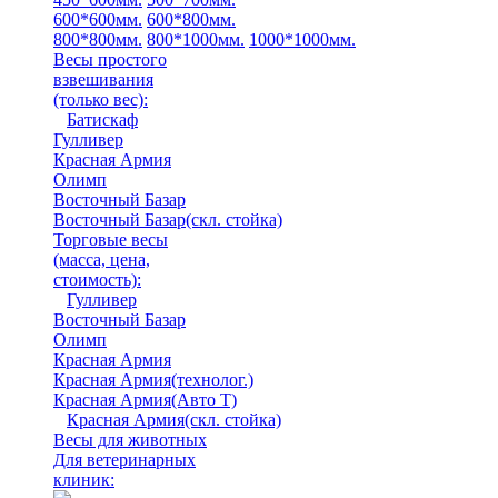
600*600мм.
600*800мм.
800*800мм.
800*1000мм.
1000*1000мм.
Весы простого
взвешивания
(только вес)
:
Батискаф
Гулливер
Красная Армия
Олимп
Восточный Базар
Восточный Базар(скл. стойка)
Торговые весы
(масса, цена,
стоимость)
:
Гулливер
Восточный Базар
Олимп
Красная Армия
Красная Армия(технолог.)
Красная Армия(Авто Т)
Красная Армия(скл. стойка)
Весы для животных
Для ветеринарных
клиник: