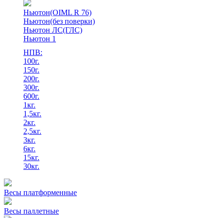
Ньютон(OIML R 76)
Ньютон(без поверки)
Ньютон ЛС(ГЛС)
Ньютон 1
НПВ:
100г.
150г.
200г.
300г.
600г.
1кг.
1,5кг.
2кг.
2,5кг.
3кг.
6кг.
15кг.
30кг.
Весы платформенные
Весы паллетные