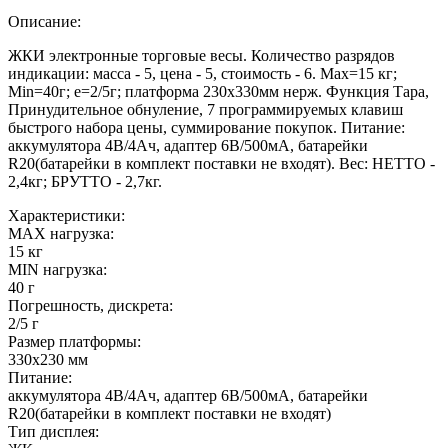
Описание:
ЖКИ электронные торговые весы. Количество разрядов
индикации: масса - 5, цена - 5, стоимость - 6. Max=15 кг;
Min=40г; e=2/5г; платформа 230х330мм нерж. Функция Тара,
Принудительное обнуление, 7 программируемых клавиш
быстрого набора цены, суммирование покупок. Питание:
аккумулятора 4В/4Ач, адаптер 6В/500мА, батарейки
R20(батарейки в комплект поставки не входят). Вес: НЕТТО -
2,4кг; БРУТТО - 2,7кг.
Характеристики:
MAX нагрузка:
15 кг
MIN нагрузка:
40 г
Погрешность, дискрета:
2/5 г
Размер платформы:
330x230 мм
Питание:
аккумулятора 4В/4Ач, адаптер 6В/500мА, батарейки
R20(батарейки в комплект поставки не входят)
Тип дисплея: