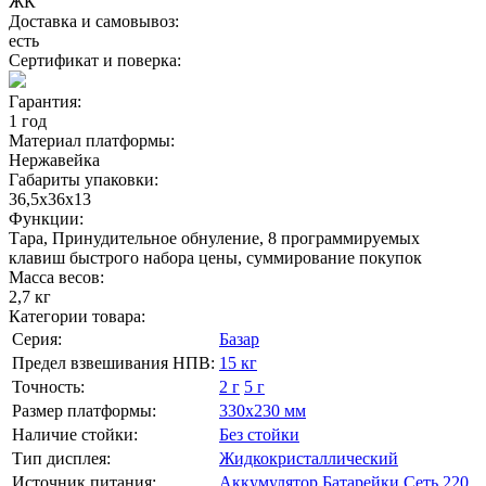
ЖК
Доставка и самовывоз:
есть
Сертификат и поверка:
Гарантия:
1 год
Материал платформы:
Нержавейка
Габариты упаковки:
36,5х36х13
Функции:
Тара, Принудительное обнуление, 8 программируемых
клавиш быстрого набора цены, суммирование покупок
Масса весов:
2,7 кг
Категории товара:
Серия:
Базар
Предел взвешивания НПВ:
15 кг
Точность:
2 г
5 г
Размер платформы:
330х230 мм
Наличие стойки:
Без стойки
Тип дисплея:
Жидкокристаллический
Источник питания:
Аккумулятор
Батарейки
Сеть 220