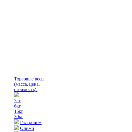
Торговые весы
(масса, цена,
стоимость)
:
3кг
6кг
15кг
30кг
Гастроном
Олимп