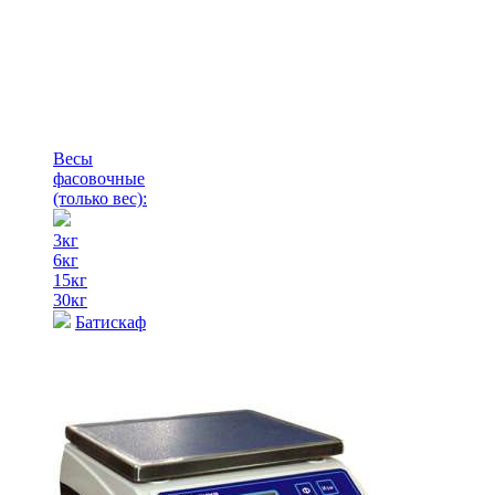
Весы
фасовочные
(только вес)
:
3кг
6кг
15кг
30кг
Батискаф