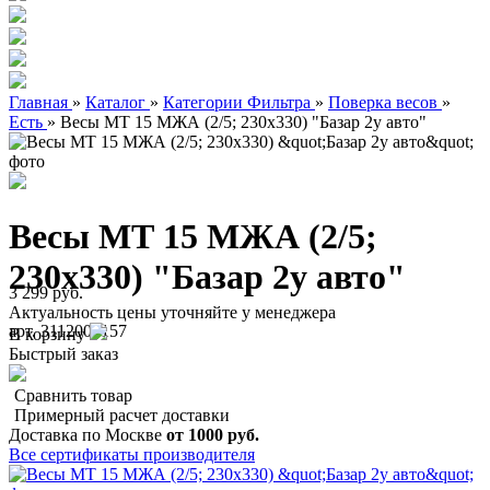
Главная
»
Каталог
»
Категории Фильтра
»
Поверка весов
»
Есть
»
Весы МТ 15 МЖА (2/5; 230х330) "Базар 2у авто"
Весы МТ 15 МЖА (2/5;
230х330) "Базар 2у авто"
3 299 руб.
Актуальность цены уточняйте у менеджера
арт. 3112000157
В корзину
Быстрый заказ
Сравнить товар
Примерный расчет доставки
Доставка по Москве
от 1000 руб.
Все сертификаты производителя