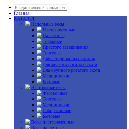
Главная
КАТАЛОГ
Напольные весы
Платформенные
Паллетные
Товарные
Простого взвешивания
Торговые
Для ветеринарных клиник
Для мелкого рогатого скота
Для крупного рогатого скота
Медицинские
Бытовые
Настольные весы
Фасовочные
Торговые
Медицинские
Лабораторные
Бытовые
Весы платформенные
Весы паллетные