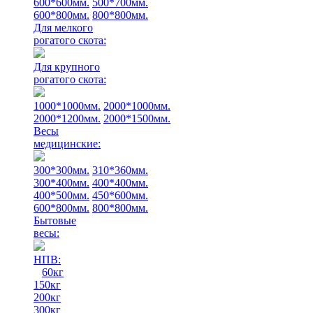
600*600мм.
500*700мм.
600*800мм.
800*800мм.
Для мелкого
рогатого скота:
Для крупного
рогатого скота:
1000*1000мм.
2000*1000мм.
2000*1200мм.
2000*1500мм.
Весы
медицинские:
300*300мм.
310*360мм.
300*400мм.
400*400мм.
400*500мм.
450*600мм.
600*800мм.
800*800мм.
Бытовые
весы:
НПВ:
60кг
150кг
200кг
300кг