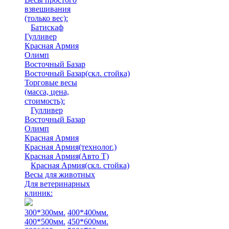
взвешивания
(только вес)
:
Батискаф
Гулливер
Красная Армия
Олимп
Восточный Базар
Восточный Базар(скл. стойка)
Торговые весы
(масса, цена,
стоимость)
:
Гулливер
Восточный Базар
Олимп
Красная Армия
Красная Армия(технолог.)
Красная Армия(Авто Т)
Красная Армия(скл. стойка)
Весы для животных
Для ветеринарных
клиник:
300*300мм.
400*400мм.
400*500мм.
450*600мм.