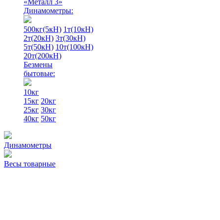
«Металл 3»
Динамометры:
500кг(5кН)
1т(10кН)
2т(20кН)
3т(30кН)
5т(50кН)
10т(100кН)
20т(200кН)
Безмены
бытовые:
10кг
15кг
20кг
25кг
30кг
40кг
50кг
Динамометры
Весы товарные