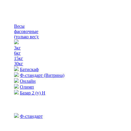
Весы
фасовочные
(только вес)
:
3кг
6кг
15кг
30кг
Батискаф
Ф-стандарт (Витрина)
Онлайн
Олимп
Базар 2 (у) Н
Ф-стандарт