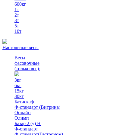
600кг
1т
2т
3т
5т
10т
Настольные весы
Весы
фасовочные
(только вес)
:
3кг
6кг
15кг
30кг
Батискаф
Ф-стандарт (Витрина)
Онлайн
Олимп
Базар 2 (у) Н
Ф-стандарт
Ф-стандарт(Гастроном)