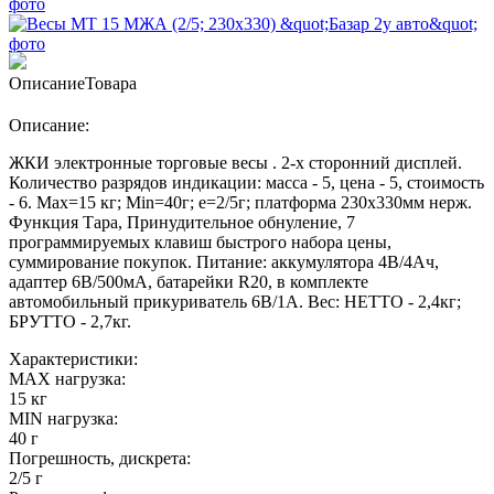
Описание
Товара
Описание:
ЖКИ электронные торговые весы . 2-х сторонний дисплей.
Количество разрядов индикации: масса - 5, цена - 5, стоимость
- 6. Max=15 кг; Min=40г; e=2/5г; платформа 230х330мм нерж.
Функция Тара, Принудительное обнуление, 7
программируемых клавиш быстрого набора цены,
суммирование покупок. Питание: аккумулятора 4В/4Ач,
адаптер 6В/500мА, батарейки R20, в комплекте
автомобильный прикуриватель 6В/1А. Вес: НЕТТО - 2,4кг;
БРУТТО - 2,7кг.
Характеристики:
MAX нагрузка:
15 кг
MIN нагрузка:
40 г
Погрешность, дискрета:
2/5 г