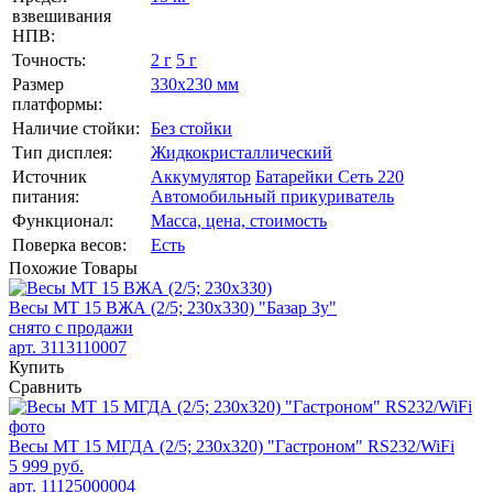
взвешивания
НПВ:
Точность:
2 г
5 г
Размер
330х230 мм
платформы:
Наличие стойки:
Без стойки
Тип дисплея:
Жидкокристаллический
Источник
Аккумулятор
Батарейки
Сеть 220
питания:
Автомобильный прикуриватель
Функционал:
Масса, цена, стоимость
Поверка весов:
Есть
Похожие
Товары
Весы МТ 15 ВЖА (2/5; 230х330) "Базар 3у"
снято с продажи
арт. 3113110007
Купить
Сравнить
Весы МТ 15 МГДА (2/5; 230х320) "Гастроном" RS232/WiFi
5 999 руб.
арт. 11125000004