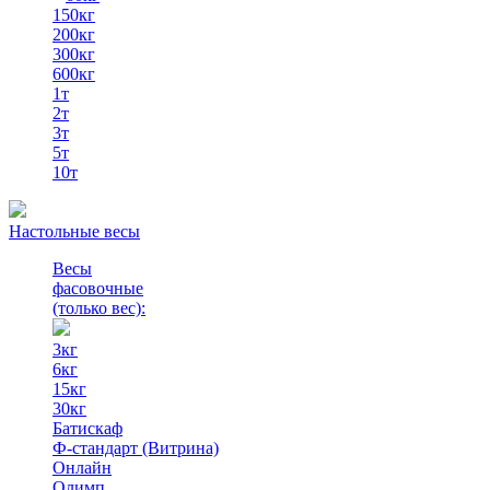
150кг
200кг
300кг
600кг
1т
2т
3т
5т
10т
Настольные весы
Весы
фасовочные
(только вес)
:
3кг
6кг
15кг
30кг
Батискаф
Ф-стандарт (Витрина)
Онлайн
Олимп