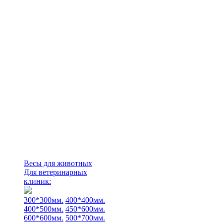
Весы для животных
Для ветеринарных
клиник:
300*300мм.
400*400мм.
400*500мм.
450*600мм.
600*600мм.
500*700мм.