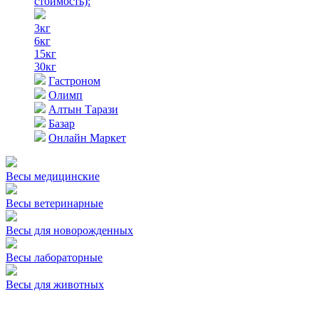
стоимость)
:
3кг
6кг
15кг
30кг
Гастроном
Олимп
Алтын Тарази
Базар
Онлайн Маркет
Весы медицинские
Весы ветеринарные
Весы для новорожденных
Весы лабораторные
Весы для животных