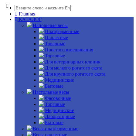
Главная
КАТАЛОГ
Напольные весы
Платформенные
Паллетные
Товарные
Простого взвешивания
Торговые
Для ветеринарных клиник
Для мелкого рогатого скота
Для крупного рогатого скота
Медицинские
Бытовые
Настольные весы
Фасовочные
Торговые
Медицинские
Лабораторные
Бытовые
Весы платформенные
Весы паллетные