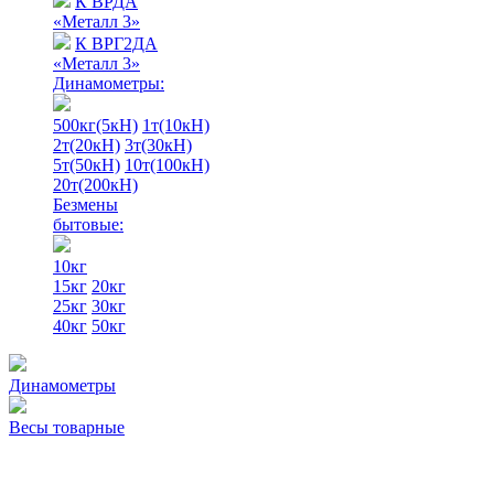
К ВРДА
«Металл 3»
К ВРГ2ДА
«Металл 3»
Динамометры:
500кг(5кН)
1т(10кН)
2т(20кН)
3т(30кН)
5т(50кН)
10т(100кН)
20т(200кН)
Безмены
бытовые:
10кг
15кг
20кг
25кг
30кг
40кг
50кг
Динамометры
Весы товарные