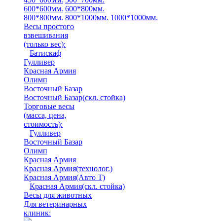
600*600мм.
600*800мм.
800*800мм.
800*1000мм.
1000*1000мм.
Весы простого
взвешивания
(только вес)
:
Батискаф
Гулливер
Красная Армия
Олимп
Восточный Базар
Восточный Базар(скл. стойка)
Торговые весы
(масса, цена,
стоимость)
:
Гулливер
Восточный Базар
Олимп
Красная Армия
Красная Армия(технолог.)
Красная Армия(Авто Т)
Красная Армия(скл. стойка)
Весы для животных
Для ветеринарных
клиник: