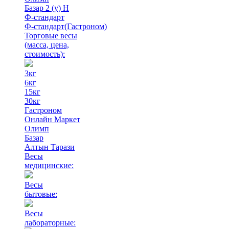
Базар 2 (у) Н
Ф-стандарт
Ф-стандарт(Гастроном)
Торговые весы
(масса, цена,
стоимость)
:
3кг
6кг
15кг
30кг
Гастроном
Онлайн Маркет
Олимп
Базар
Алтын Тарази
Весы
медицинские:
Весы
бытовые:
Весы
лабораторные: