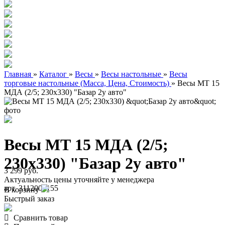
Главная
»
Каталог
»
Весы
»
Весы настольные
»
Весы
торговые настольные (Масса, Цена, Стоимость)
»
Весы МТ 15
МДА (2/5; 230х330) "Базар 2у авто"
Весы МТ 15 МДА (2/5;
230х330) "Базар 2у авто"
3 299 руб.
Актуальность цены уточняйте у менеджера
арт. 3112000155
В корзину
Быстрый заказ
Сравнить товар