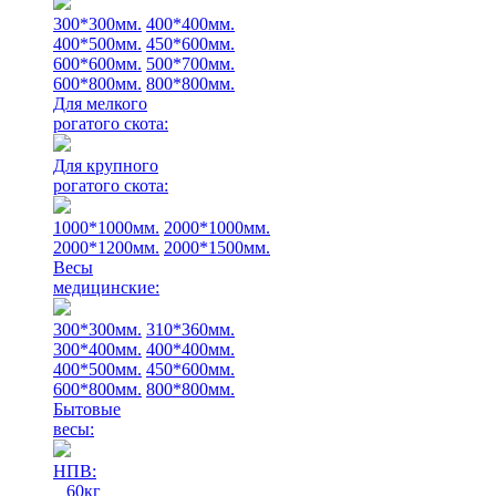
300*300мм.
400*400мм.
400*500мм.
450*600мм.
600*600мм.
500*700мм.
600*800мм.
800*800мм.
Для мелкого
рогатого скота:
Для крупного
рогатого скота:
1000*1000мм.
2000*1000мм.
2000*1200мм.
2000*1500мм.
Весы
медицинские:
300*300мм.
310*360мм.
300*400мм.
400*400мм.
400*500мм.
450*600мм.
600*800мм.
800*800мм.
Бытовые
весы:
НПВ:
60кг