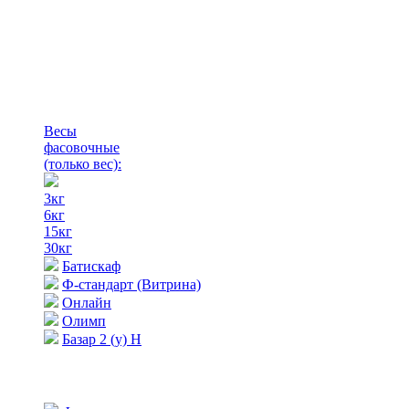
Весы
фасовочные
(только вес)
:
3кг
6кг
15кг
30кг
Батискаф
Ф-стандарт (Витрина)
Онлайн
Олимп
Базар 2 (у) Н