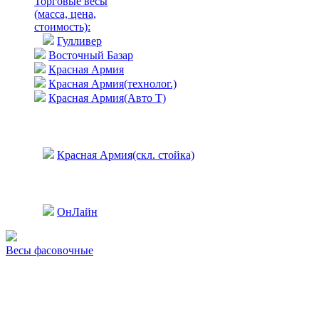
Торговые весы
(масса, цена,
стоимость)
:
Гулливер
Восточный Базар
Красная Армия
Красная Армия(технолог.)
Красная Армия(Авто Т)
Красная Армия(скл. стойка)
ОнЛайн
Весы фасовочные