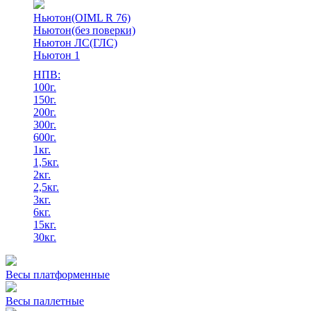
Ньютон(OIML R 76)
Ньютон(без поверки)
Ньютон ЛС(ГЛС)
Ньютон 1
НПВ:
100г.
150г.
200г.
300г.
600г.
1кг.
1,5кг.
2кг.
2,5кг.
3кг.
6кг.
15кг.
30кг.
Весы платформенные
Весы паллетные