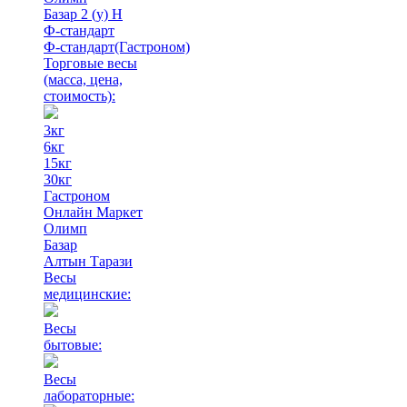
Базар 2 (у) Н
Ф-стандарт
Ф-стандарт(Гастроном)
Торговые весы
(масса, цена,
стоимость)
:
3кг
6кг
15кг
30кг
Гастроном
Онлайн Маркет
Олимп
Базар
Алтын Тарази
Весы
медицинские:
Весы
бытовые:
Весы
лабораторные: