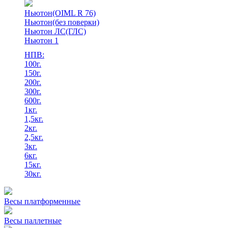
Ньютон(OIML R 76)
Ньютон(без поверки)
Ньютон ЛС(ГЛС)
Ньютон 1
НПВ:
100г.
150г.
200г.
300г.
600г.
1кг.
1,5кг.
2кг.
2,5кг.
3кг.
6кг.
15кг.
30кг.
Весы платформенные
Весы паллетные