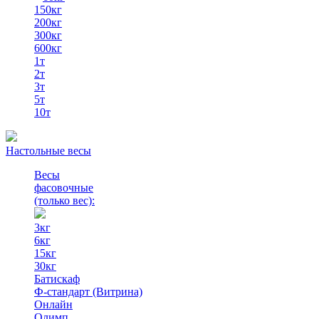
150кг
200кг
300кг
600кг
1т
2т
3т
5т
10т
Настольные весы
Весы
фасовочные
(только вес)
:
3кг
6кг
15кг
30кг
Батискаф
Ф-стандарт (Витрина)
Онлайн
Олимп