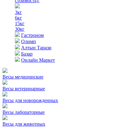
стоимость)
:
3кг
6кг
15кг
30кг
Гастроном
Олимп
Алтын Тарази
Базар
Онлайн Маркет
Весы медицинские
Весы ветеринарные
Весы для новорожденных
Весы лабораторные
Весы для животных