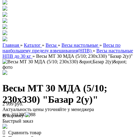
Главная
»
Каталог
»
Весы
»
Весы настольные
»
Весы по
наибольшему пределу взвешивания(НПВ)
»
Весы настольные
НПВ до 30 кг
»
Весы МТ 30 МДА (5/10; 230х330) "Базар 2(у)"
Весы МТ 30 МДА (5/10;
230х330) "Базар 2(у)"
2 999 руб.
Актуальность цены уточняйте у менеджера
арт. 3112000088
В корзину
Быстрый заказ
Сравнить товар