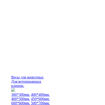
Весы для животных
Для ветеринарных
клиник:
300*300мм.
400*400мм.
400*500мм.
450*600мм.
600*600мм.
500*700мм.