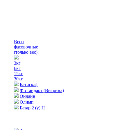
Весы
фасовочные
(только вес)
:
3кг
6кг
15кг
30кг
Батискаф
Ф-стандарт (Витрина)
Онлайн
Олимп
Базар 2 (у) Н