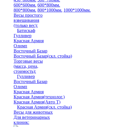
600*600мм.
600*800мм.
800*800мм.
800*1000мм.
1000*1000мм.
Весы простого
взвешивания
(только вес)
:
Батискаф
Гулливер
Красная Армия
Олимп
Восточный Базар
Восточный Базар(скл. стойка)
Торговые весы
(масса, цена,
стоимость)
:
Гулливер
Восточный Базар
Олимп
Красная Армия
Красная Армия(технолог.)
Красная Армия(Авто Т)
Красная Армия(скл. стойка)
Весы для животных
Для ветеринарных
клиник: