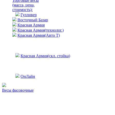
Торговые весы
(масса, цена,
стоимость)
:
Гулливер
Восточный Базар
Красная Армия
Красная Армия(технолог.)
Красная Армия(Авто Т)
Красная Армия(скл. стойка)
ОнЛайн
Весы фасовочные