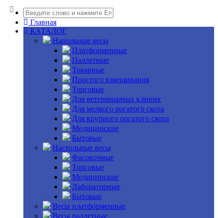
Главная
КАТАЛОГ
Напольные весы
Платформенные
Паллетные
Товарные
Простого взвешивания
Торговые
Для ветеринарных клиник
Для мелкого рогатого скота
Для крупного рогатого скота
Медицинские
Бытовые
Настольные весы
Фасовочные
Торговые
Медицинские
Лабораторные
Бытовые
Весы платформенные
Весы паллетные