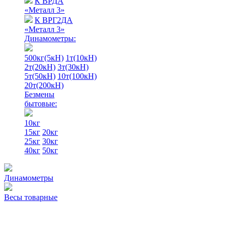
К ВРДА
«Металл 3»
К ВРГ2ДА
«Металл 3»
Динамометры:
500кг(5кН)
1т(10кН)
2т(20кН)
3т(30кН)
5т(50кН)
10т(100кН)
20т(200кН)
Безмены
бытовые:
10кг
15кг
20кг
25кг
30кг
40кг
50кг
Динамометры
Весы товарные