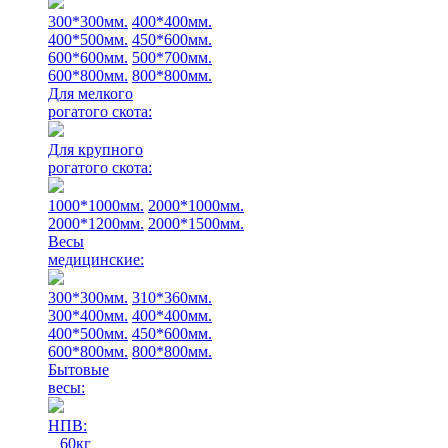
300*300мм.
400*400мм.
400*500мм.
450*600мм.
600*600мм.
500*700мм.
600*800мм.
800*800мм.
Для мелкого
рогатого скота:
Для крупного
рогатого скота:
1000*1000мм.
2000*1000мм.
2000*1200мм.
2000*1500мм.
Весы
медицинские:
300*300мм.
310*360мм.
300*400мм.
400*400мм.
400*500мм.
450*600мм.
600*800мм.
800*800мм.
Бытовые
весы:
НПВ:
60кг