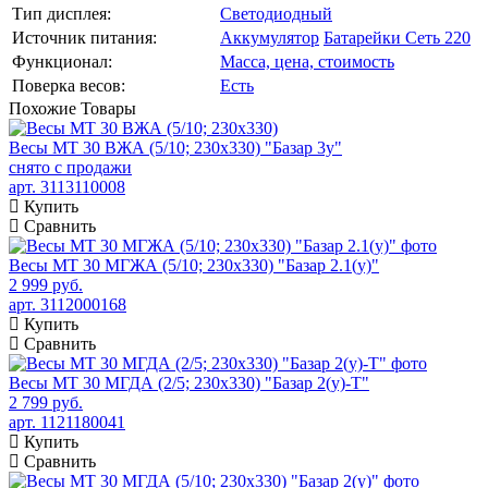
Тип дисплея:
Светодиодный
Источник питания:
Аккумулятор
Батарейки
Сеть 220
Функционал:
Масса, цена, стоимость
Поверка весов:
Есть
Похожие
Товары
Весы МТ 30 ВЖА (5/10; 230х330) "Базар 3у"
снято с продажи
арт. 3113110008
Купить
Сравнить
Весы МТ 30 МГЖА (5/10; 230х330) "Базар 2.1(у)"
2 999 руб.
арт. 3112000168
Купить
Сравнить
Весы МТ 30 МГДА (2/5; 230х330) "Базар 2(у)-Т"
2 799 руб.
арт. 1121180041
Купить
Сравнить