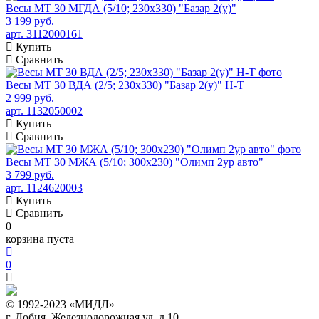
Весы МТ 30 МГДА (5/10; 230х330) "Базар 2(у)"
3 199 руб.
арт. 3112000161
Купить
Сравнить
Весы МТ 30 ВДА (2/5; 230х330) "Базар 2(у)" Н-Т
2 999 руб.
арт. 1132050002
Купить
Сравнить
Весы МТ 30 МЖА (5/10; 300х230) "Олимп 2ур авто"
3 799 руб.
арт. 1124620003
Купить
Сравнить
0
корзина пуста
0
© 1992-2023 «МИДЛ»
г. Лобня, Железнодорожная ул. д.10