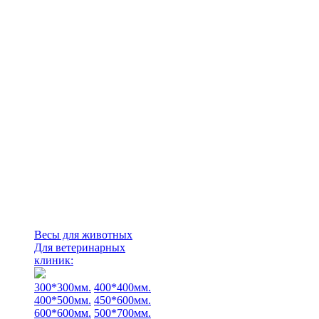
Весы для животных
Для ветеринарных
клиник:
300*300мм.
400*400мм.
400*500мм.
450*600мм.
600*600мм.
500*700мм.