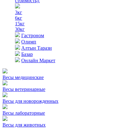
стоимость)
:
3кг
6кг
15кг
30кг
Гастроном
Олимп
Алтын Тарази
Базар
Онлайн Маркет
Весы медицинские
Весы ветеринарные
Весы для новорожденных
Весы лабораторные
Весы для животных