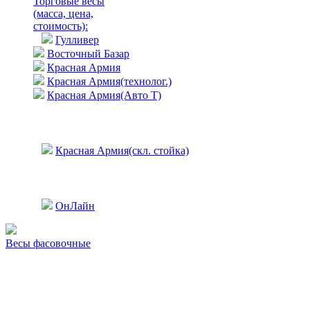
Торговые весы
(масса, цена,
стоимость)
:
Гулливер
Восточный Базар
Красная Армия
Красная Армия(технолог.)
Красная Армия(Авто Т)
Красная Армия(скл. стойка)
ОнЛайн
Весы фасовочные