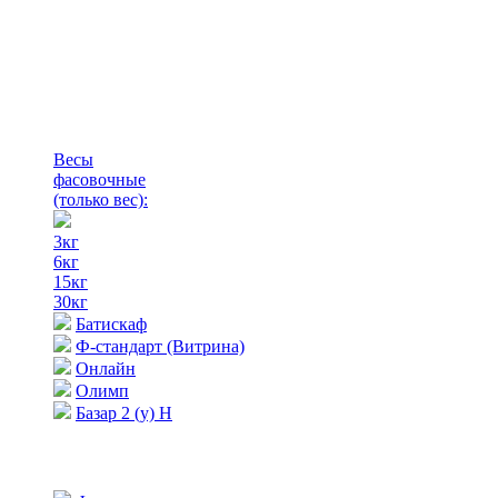
Весы
фасовочные
(только вес)
:
3кг
6кг
15кг
30кг
Батискаф
Ф-стандарт (Витрина)
Онлайн
Олимп
Базар 2 (у) Н