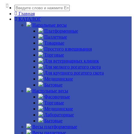
Главная
КАТАЛОГ
Напольные весы
Платформенные
Паллетные
Товарные
Простого взвешивания
Торговые
Для ветеринарных клиник
Для мелкого рогатого скота
Для крупного рогатого скота
Медицинские
Бытовые
Настольные весы
Фасовочные
Торговые
Медицинские
Лабораторные
Бытовые
Весы платформенные
Весы паллетные