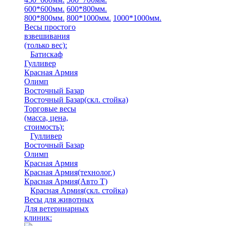
600*600мм.
600*800мм.
800*800мм.
800*1000мм.
1000*1000мм.
Весы простого
взвешивания
(только вес)
:
Батискаф
Гулливер
Красная Армия
Олимп
Восточный Базар
Восточный Базар(скл. стойка)
Торговые весы
(масса, цена,
стоимость)
:
Гулливер
Восточный Базар
Олимп
Красная Армия
Красная Армия(технолог.)
Красная Армия(Авто Т)
Красная Армия(скл. стойка)
Весы для животных
Для ветеринарных
клиник: