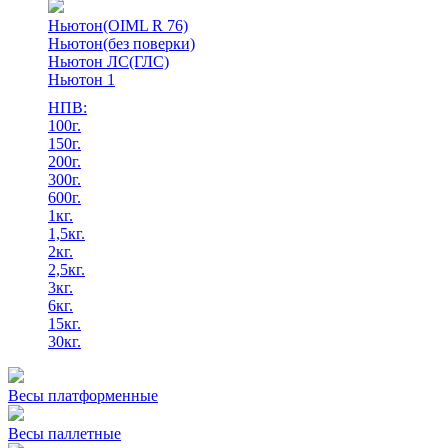
Ньютон(OIML R 76)
Ньютон(без поверки)
Ньютон ЛС(ГЛС)
Ньютон 1
НПВ:
100г.
150г.
200г.
300г.
600г.
1кг.
1,5кг.
2кг.
2,5кг.
3кг.
6кг.
15кг.
30кг.
Весы платформенные
Весы паллетные