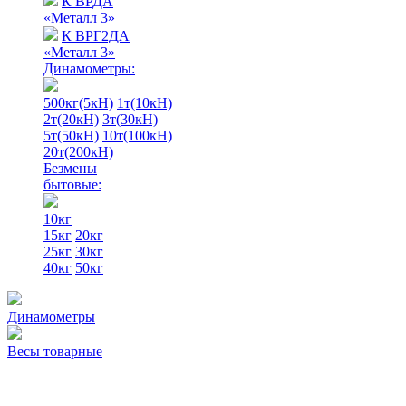
К ВРДА
«Металл 3»
К ВРГ2ДА
«Металл 3»
Динамометры:
500кг(5кН)
1т(10кН)
2т(20кН)
3т(30кН)
5т(50кН)
10т(100кН)
20т(200кН)
Безмены
бытовые:
10кг
15кг
20кг
25кг
30кг
40кг
50кг
Динамометры
Весы товарные