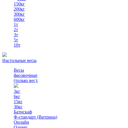
150кг
200кг
300кг
600кг
1т
2т
3т
5т
10т
Настольные весы
Весы
фасовочные
(только вес)
:
3кг
6кг
15кг
30кг
Батискаф
Ф-стандарт (Витрина)
Онлайн
Олимп