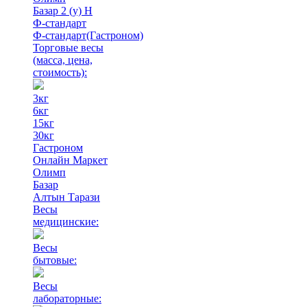
Базар 2 (у) Н
Ф-стандарт
Ф-стандарт(Гастроном)
Торговые весы
(масса, цена,
стоимость)
:
3кг
6кг
15кг
30кг
Гастроном
Онлайн Маркет
Олимп
Базар
Алтын Тарази
Весы
медицинские:
Весы
бытовые:
Весы
лабораторные: