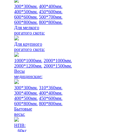
300*300мм.
400*400мм.
400*500мм.
450*600мм.
600*600мм.
500*700мм.
600*800мм.
800*800мм.
Для мелкого
рогатого скота:
Для крупного
рогатого скота:
1000*1000мм.
2000*1000мм.
2000*1200мм.
2000*1500мм.
Весы
медицинские:
300*300мм.
310*360мм.
300*400мм.
400*400мм.
400*500мм.
450*600мм.
600*800мм.
800*800мм.
Бытовые
весы:
НПВ:
60кг