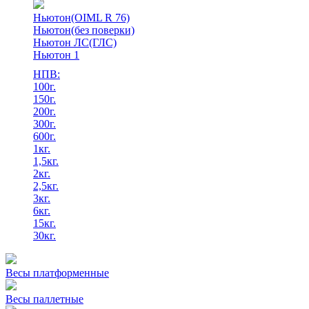
Ньютон(OIML R 76)
Ньютон(без поверки)
Ньютон ЛС(ГЛС)
Ньютон 1
НПВ:
100г.
150г.
200г.
300г.
600г.
1кг.
1,5кг.
2кг.
2,5кг.
3кг.
6кг.
15кг.
30кг.
Весы платформенные
Весы паллетные