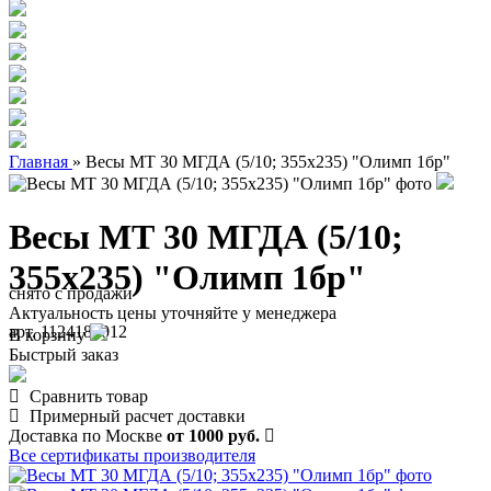
Главная
»
Весы МТ 30 МГДА (5/10; 355х235) "Олимп 1бр"
Весы МТ 30 МГДА (5/10;
355х235) "Олимп 1бр"
снято с продажи
Актуальность цены уточняйте у менеджера
арт. 1124180012
В корзину
Быстрый заказ
Сравнить товар
Примерный расчет доставки
Доставка по Москве
от 1000 руб.
Все сертификаты производителя