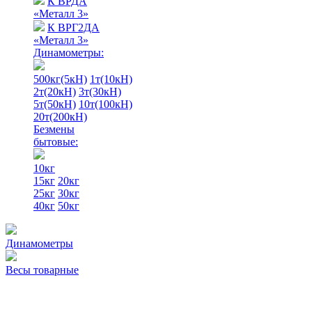
К ВРДА
«Металл 3»
К ВРГ2ДА
«Металл 3»
Динамометры:
500кг(5кН)
1т(10кН)
2т(20кН)
3т(30кН)
5т(50кН)
10т(100кН)
20т(200кН)
Безмены
бытовые:
10кг
15кг
20кг
25кг
30кг
40кг
50кг
Динамометры
Весы товарные