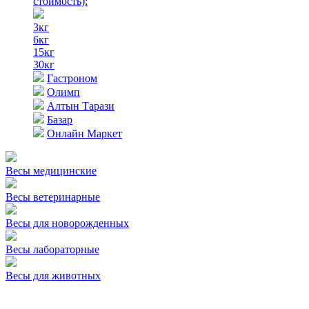
стоимость)
:
3кг
6кг
15кг
30кг
Гастроном
Олимп
Алтын Тарази
Базар
Онлайн Маркет
Весы медицинские
Весы ветеринарные
Весы для новорожденных
Весы лабораторные
Весы для животных