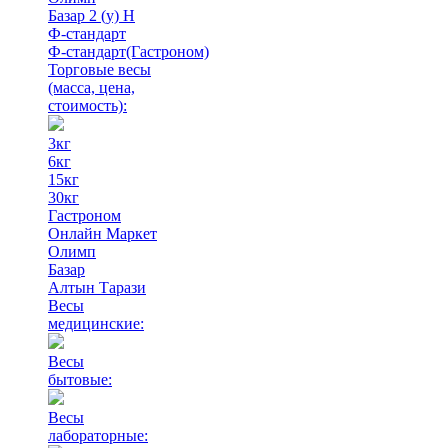
Базар 2 (у) Н
Ф-стандарт
Ф-стандарт(Гастроном)
Торговые весы
(масса, цена,
стоимость)
:
3кг
6кг
15кг
30кг
Гастроном
Онлайн Маркет
Олимп
Базар
Алтын Тарази
Весы
медицинские:
Весы
бытовые:
Весы
лабораторные: