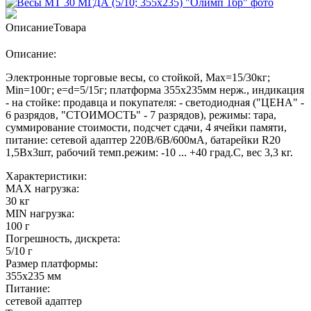
Описание
Товара
Описание:
Электронные торговые весы, со стойкой, Max=15/30кг;
Min=100г; e=d=5/15г; платформа 355х235мм нерж., индикация
- на стойке: продавца и покупателя: - светодиодная ("ЦЕНА" -
6 разрядов, "СТОИМОСТЬ" - 7 разрядов), режимы: тара,
суммирование стоимости, подсчет сдачи, 4 ячейки памяти,
питание: сетевой адаптер 220В/6В/600мА, батарейки R20
1,5Вх3шт, рабочий темп.режим: -10 ... +40 град.С, вес 3,3 кг.
Характеристики:
MAX нагрузка:
30 кг
MIN нагрузка:
100 г
Погрешность, дискрета:
5/10 г
Размер платформы:
355х235 мм
Питание:
сетевой адаптер