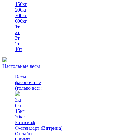
150кг
200кг
300кг
600кг
1т
2т
3т
5т
10т
Настольные весы
Весы
фасовочные
(только вес)
:
3кг
6кг
15кг
30кг
Батискаф
Ф-стандарт (Витрина)
Онлайн
Олимп