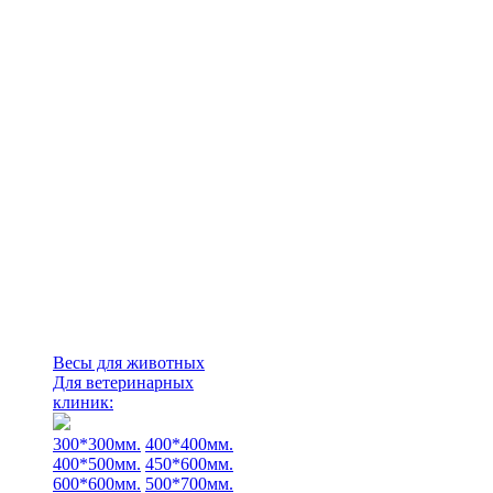
Весы для животных
Для ветеринарных
клиник:
300*300мм.
400*400мм.
400*500мм.
450*600мм.
600*600мм.
500*700мм.