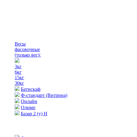
Весы
фасовочные
(только вес)
:
3кг
6кг
15кг
30кг
Батискаф
Ф-стандарт (Витрина)
Онлайн
Олимп
Базар 2 (у) Н