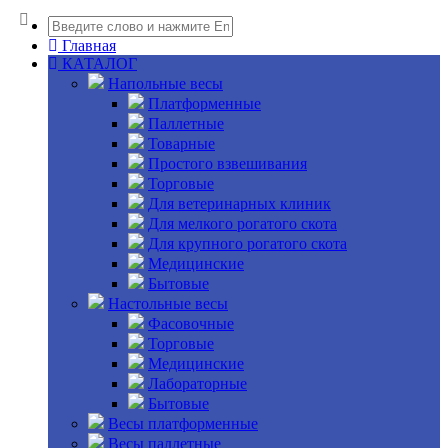
Главная
КАТАЛОГ
Напольные весы
Платформенные
Паллетные
Товарные
Простого взвешивания
Торговые
Для ветеринарных клиник
Для мелкого рогатого скота
Для крупного рогатого скота
Медицинские
Бытовые
Настольные весы
Фасовочные
Торговые
Медицинские
Лабораторные
Бытовые
Весы платформенные
Весы паллетные