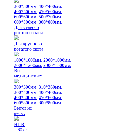
300*300мм.
400*400мм.
400*500мм.
450*600мм.
600*600мм.
500*700мм.
600*800мм.
800*800мм.
Для мелкого
рогатого скота:
Для крупного
рогатого скота:
1000*1000мм.
2000*1000мм.
2000*1200мм.
2000*1500мм.
Весы
медицинские:
300*300мм.
310*360мм.
300*400мм.
400*400мм.
400*500мм.
450*600мм.
600*800мм.
800*800мм.
Бытовые
весы:
НПВ:
60кг