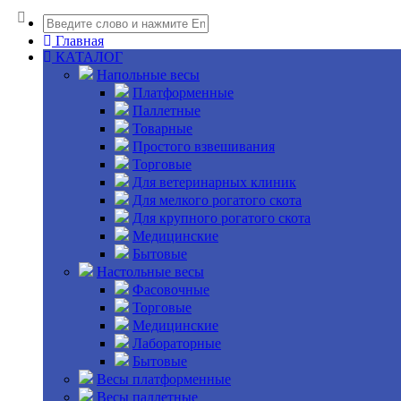
Главная
КАТАЛОГ
Напольные весы
Платформенные
Паллетные
Товарные
Простого взвешивания
Торговые
Для ветеринарных клиник
Для мелкого рогатого скота
Для крупного рогатого скота
Медицинские
Бытовые
Настольные весы
Фасовочные
Торговые
Медицинские
Лабораторные
Бытовые
Весы платформенные
Весы паллетные