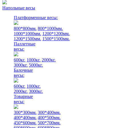
Напольные весы
Платформенные весы:
800*800мм.
800*1000мм.
1000*1000мм.
1200*1200мм.
1200*1500мм.
1500*1500мм.
Паллетные
весы:
600кг.
1000кг.
2000кг.
3000кг.
5000кг.
Балочные
весы:
600кг.
1000кг.
2000кг.
3000кг.
Товарные
весы:
300*300мм.
300*400мм.
400*400мм.
400*500мм.
450*600мм.
500*700мм.
600*600мм.
600*800мм.