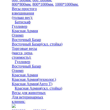
800*800мм.
800*1000мм.
1000*1000мм.
Весы простого
взвешивания
(только вес)
:
Батискаф
Гулливер
Красная Армия
Олимп
Восточный Базар
Восточный Базар(скл. стойка)
Торговые весы
(масса, цена,
стоимость)
:
Гулливер
Восточный Базар
Олимп
Красная Армия
Красная Армия(технолог.)
Красная Армия(Авто Т)
Красная Армия(скл. стойка)
Весы для животных
Для ветеринарных
клиник: