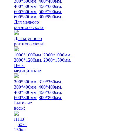
300*300мм.
400*400мм.
400*500мм.
450*600мм.
600*600мм.
500*700мм.
600*800мм.
800*800мм.
Для мелкого
рогатого скота:
Для крупного
рогатого скота:
1000*1000мм.
2000*1000мм.
2000*1200мм.
2000*1500мм.
Весы
медицинские:
300*300мм.
310*360мм.
300*400мм.
400*400мм.
400*500мм.
450*600мм.
600*800мм.
800*800мм.
Бытовые
весы:
НПВ:
60кг
150кг