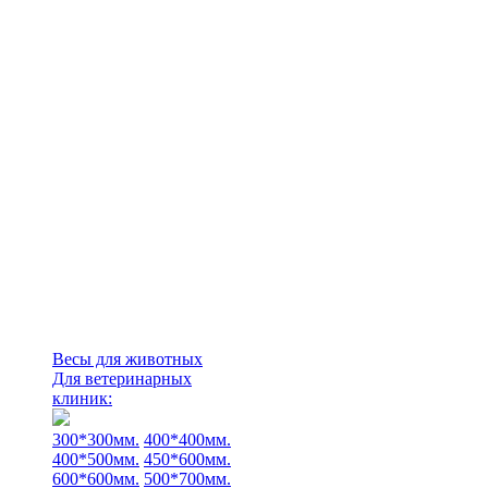
Весы для животных
Для ветеринарных
клиник:
300*300мм.
400*400мм.
400*500мм.
450*600мм.
600*600мм.
500*700мм.