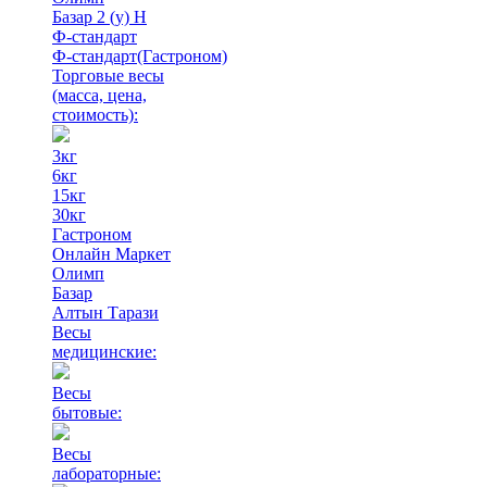
Базар 2 (у) Н
Ф-стандарт
Ф-стандарт(Гастроном)
Торговые весы
(масса, цена,
стоимость)
:
3кг
6кг
15кг
30кг
Гастроном
Онлайн Маркет
Олимп
Базар
Алтын Тарази
Весы
медицинские:
Весы
бытовые:
Весы
лабораторные: