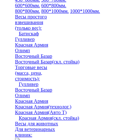
600*600мм.
600*800мм.
800*800мм.
800*1000мм.
1000*1000мм.
Весы простого
взвешивания
(только вес)
:
Батискаф
Гулливер
Красная Армия
Олимп
Восточный Базар
Восточный Базар(скл. стойка)
Торговые весы
(масса, цена,
стоимость)
:
Гулливер
Восточный Базар
Олимп
Красная Армия
Красная Армия(технолог.)
Красная Армия(Авто Т)
Красная Армия(скл. стойка)
Весы для животных
Для ветеринарных
клиник: