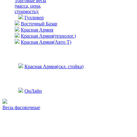
Торговые весы
(масса, цена,
стоимость)
:
Гулливер
Восточный Базар
Красная Армия
Красная Армия(технолог.)
Красная Армия(Авто Т)
Красная Армия(скл. стойка)
ОнЛайн
Весы фасовочные