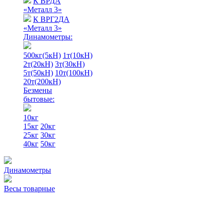
К ВРДА
«Металл 3»
К ВРГ2ДА
«Металл 3»
Динамометры:
500кг(5кН)
1т(10кН)
2т(20кН)
3т(30кН)
5т(50кН)
10т(100кН)
20т(200кН)
Безмены
бытовые:
10кг
15кг
20кг
25кг
30кг
40кг
50кг
Динамометры
Весы товарные