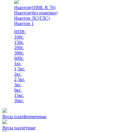
Ньютон(OIML R 76)
Ньютон(без поверки)
Ньютон ЛС(ГЛС)
Ньютон 1
НПВ:
100г.
150г.
200г.
300г.
600г.
1кг.
1,5кг.
2кг.
2,5кг.
3кг.
6кг.
15кг.
30кг.
Весы платформенные
Весы паллетные