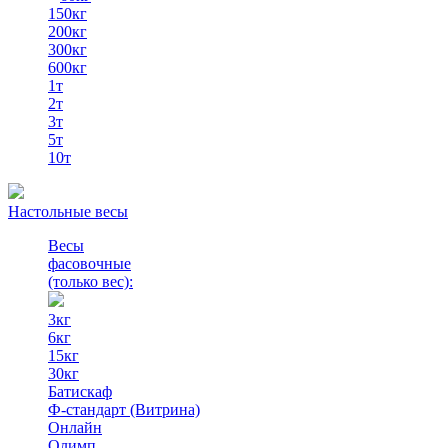
150кг
200кг
300кг
600кг
1т
2т
3т
5т
10т
Настольные весы
Весы
фасовочные
(только вес)
:
3кг
6кг
15кг
30кг
Батискаф
Ф-стандарт (Витрина)
Онлайн
Олимп