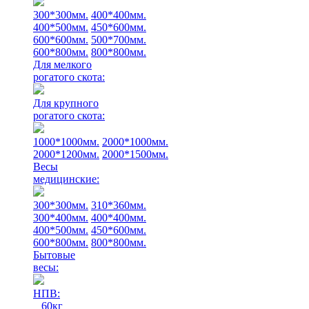
300*300мм.
400*400мм.
400*500мм.
450*600мм.
600*600мм.
500*700мм.
600*800мм.
800*800мм.
Для мелкого
рогатого скота:
Для крупного
рогатого скота:
1000*1000мм.
2000*1000мм.
2000*1200мм.
2000*1500мм.
Весы
медицинские:
300*300мм.
310*360мм.
300*400мм.
400*400мм.
400*500мм.
450*600мм.
600*800мм.
800*800мм.
Бытовые
весы:
НПВ:
60кг