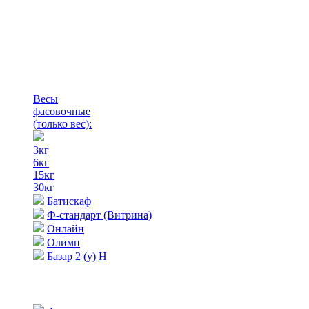
Весы
фасовочные
(только вес)
:
3кг
6кг
15кг
30кг
Батискаф
Ф-стандарт (Витрина)
Онлайн
Олимп
Базар 2 (у) Н