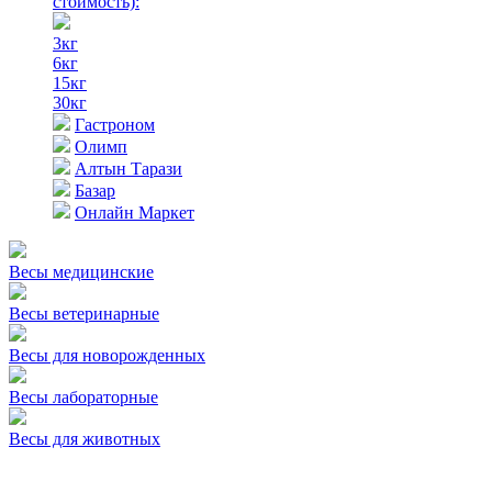
стоимость)
:
3кг
6кг
15кг
30кг
Гастроном
Олимп
Алтын Тарази
Базар
Онлайн Маркет
Весы медицинские
Весы ветеринарные
Весы для новорожденных
Весы лабораторные
Весы для животных