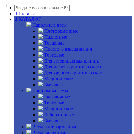
Главная
КАТАЛОГ
Напольные весы
Платформенные
Паллетные
Товарные
Простого взвешивания
Торговые
Для ветеринарных клиник
Для мелкого рогатого скота
Для крупного рогатого скота
Медицинские
Бытовые
Настольные весы
Фасовочные
Торговые
Медицинские
Лабораторные
Бытовые
Весы платформенные
Весы паллетные