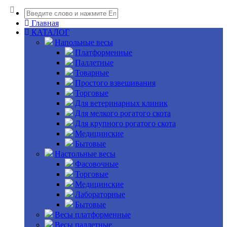
Главная
КАТАЛОГ
Напольные весы
Платформенные
Паллетные
Товарные
Простого взвешивания
Торговые
Для ветеринарных клиник
Для мелкого рогатого скота
Для крупного рогатого скота
Медицинские
Бытовые
Настольные весы
Фасовочные
Торговые
Медицинские
Лабораторные
Бытовые
Весы платформенные
Весы паллетные