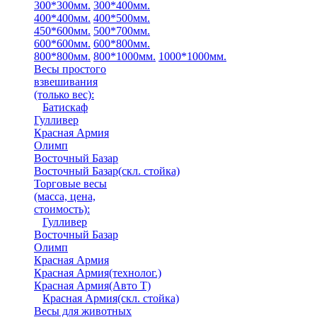
300*300мм.
300*400мм.
400*400мм.
400*500мм.
450*600мм.
500*700мм.
600*600мм.
600*800мм.
800*800мм.
800*1000мм.
1000*1000мм.
Весы простого
взвешивания
(только вес)
:
Батискаф
Гулливер
Красная Армия
Олимп
Восточный Базар
Восточный Базар(скл. стойка)
Торговые весы
(масса, цена,
стоимость)
:
Гулливер
Восточный Базар
Олимп
Красная Армия
Красная Армия(технолог.)
Красная Армия(Авто Т)
Красная Армия(скл. стойка)
Весы для животных