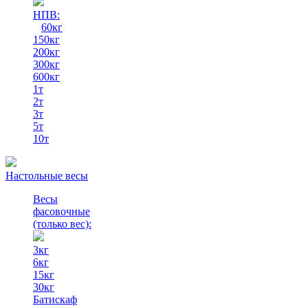
НПВ:
60кг
150кг
200кг
300кг
600кг
1т
2т
3т
5т
10т
Настольные весы
Весы
фасовочные
(только вес)
:
3кг
6кг
15кг
30кг
Батискаф