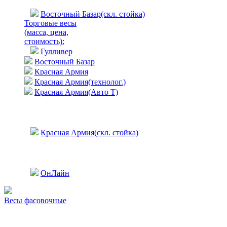
Восточный Базар(скл. стойка)
Торговые весы
(масса, цена,
стоимость)
:
Гулливер
Восточный Базар
Красная Армия
Красная Армия(технолог.)
Красная Армия(Авто Т)
Красная Армия(скл. стойка)
ОнЛайн
Весы фасовочные