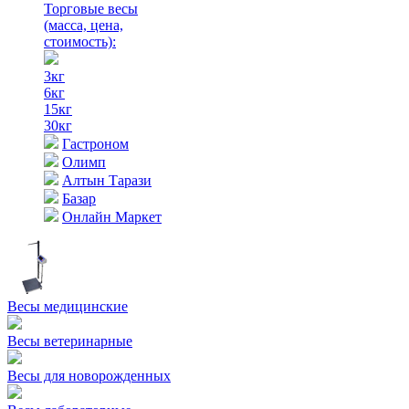
Торговые весы
(масса, цена,
стоимость)
:
3кг
6кг
15кг
30кг
Гастроном
Олимп
Алтын Тарази
Базар
Онлайн Маркет
Весы медицинские
Весы ветеринарные
Весы для новорожденных