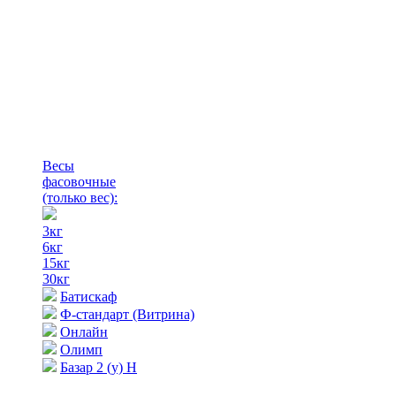
Весы
фасовочные
(только вес)
:
3кг
6кг
15кг
30кг
Батискаф
Ф-стандарт (Витрина)
Онлайн
Олимп
Базар 2 (у) Н