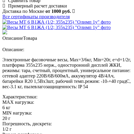
Сравнить товар
Примерный расчет доставки
Доставка по Москве
от 1000 руб.
Все сертификаты производителя
Описание
Товара
Описание:
Электронные фасовочные весы, Max=3/6кг, Min=20г, e=d=1/2г,
платформа 355х235 нерж., односторонний дисплей ЖКИ,
режимы: тара, счетный, процентный, универсальное питание:
сетевой адаптер 220В/6В/600мА, аккумулятор 4В/4Ач,
батарейки R20 1,5Вх3шт, рабочий темп.режим: -10-+40 градС,
вес-3.1 кг, пылевлагозащищенность: IP 54
Характеристики:
MAX нагрузка:
6 кг
MIN нагрузка:
20 г
Погрешность, дискрета:
1/2 г