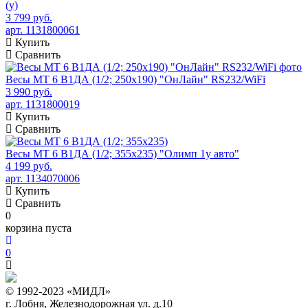
(у)
3 799 руб.
арт. 1131800061
Купить
Сравнить
Весы МТ 6 В1ДА (1/2; 250х190) "ОнЛайн" RS232/WiFi
3 990 руб.
арт. 1131800019
Купить
Сравнить
Весы МТ 6 В1ДА (1/2; 355х235) "Олимп 1у авто"
4 199 руб.
арт. 1134070006
Купить
Сравнить
0
корзина пуста
0
© 1992-2023 «МИДЛ»
г. Лобня, Железнодорожная ул. д.10