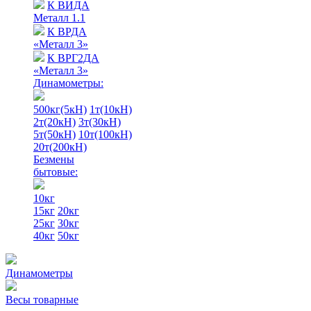
К ВИДА
Металл 1.1
К ВРДА
«Металл 3»
К ВРГ2ДА
«Металл 3»
Динамометры:
500кг(5кН)
1т(10кН)
2т(20кН)
3т(30кН)
5т(50кН)
10т(100кН)
20т(200кН)
Безмены
бытовые:
10кг
15кг
20кг
25кг
30кг
40кг
50кг
Динамометры
Весы товарные