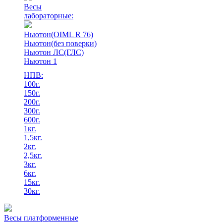
Весы
лабораторные:
Ньютон(OIML R 76)
Ньютон(без поверки)
Ньютон ЛС(ГЛС)
Ньютон 1
НПВ:
100г.
150г.
200г.
300г.
600г.
1кг.
1,5кг.
2кг.
2,5кг.
3кг.
6кг.
15кг.
30кг.
Весы платформенные