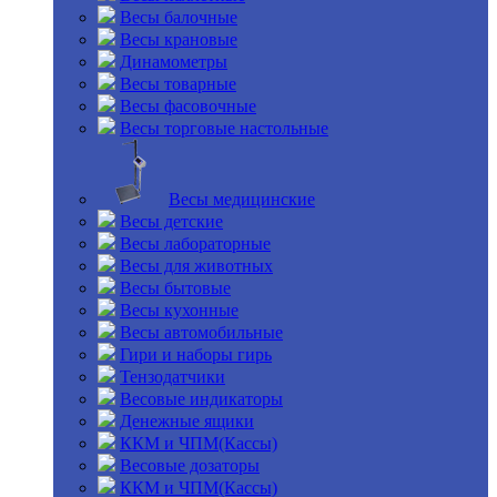
Весы балочные
Весы крановые
Динамометры
Весы товарные
Весы фасовочные
Весы торговые настольные
Весы медицинские
Весы детские
Весы лабораторные
Весы для животных
Весы бытовые
Весы кухонные
Весы автомобильные
Гири и наборы гирь
Тензодатчики
Весовые индикаторы
Денежные ящики
ККМ и ЧПМ(Кассы)
Весовые дозаторы
ККМ и ЧПМ(Кассы)