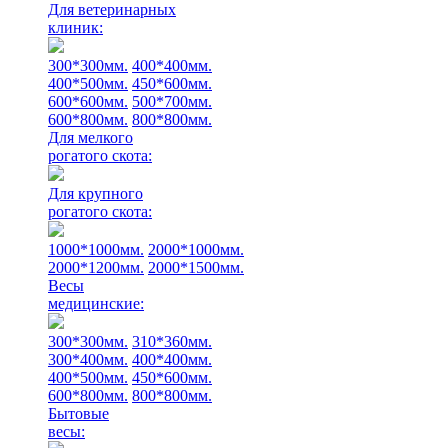
Для ветеринарных
клиник:
300*300мм.
400*400мм.
400*500мм.
450*600мм.
600*600мм.
500*700мм.
600*800мм.
800*800мм.
Для мелкого
рогатого скота:
Для крупного
рогатого скота:
1000*1000мм.
2000*1000мм.
2000*1200мм.
2000*1500мм.
Весы
медицинские:
300*300мм.
310*360мм.
300*400мм.
400*400мм.
400*500мм.
450*600мм.
600*800мм.
800*800мм.
Бытовые
весы: