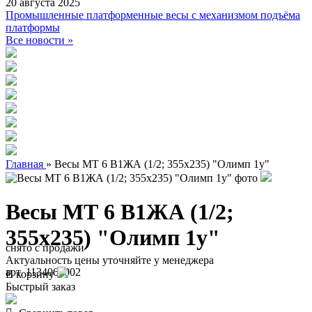
20 августа 2025
Промышленные платформенные весы с механизмом подъёма
платформы
Все новости »
Главная
»
Весы МТ 6 В1ЖА (1/2; 355х235) "Олимп 1у"
Весы МТ 6 В1ЖА (1/2;
355х235) "Олимп 1у"
снято с продажи
Актуальность цены уточняйте у менеджера
арт. 1134060002
В корзину
Быстрый заказ