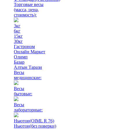
Торговые весы
(масса, цена,
стоимость)
:
3кг
6кг
15кг
30кг
Гастроном
Онлайн Маркет
Олимп
Базар
Алтын Тарази
Весы
медицинские:
Весы
бытовые:
Весы
лабораторные:
Ньютон(OIML R 76)
Ньютон(без поверки)