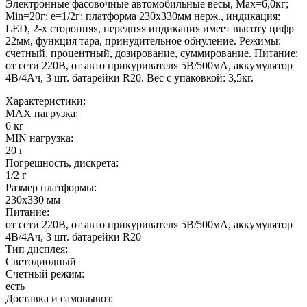
Электронные фасовочные автомобильные весы, Max=6,0кг;
Min=20г; e=1/2г; платформа 230х330мм нерж., индикация:
LED, 2-х сторонняя, передняя индикация имеет высоту цифр
22мм, функция тара, принудительное обнуление. Режимы:
счетный, процентный, дозирование, суммирование. Питание:
от сети 220В, от авто прикуривателя 5В/500мА, аккумулятор
4В/4Ач, 3 шт. батарейки R20. Вес с упаковкой: 3,5кг.
Характеристики:
MAX нагрузка:
6 кг
MIN нагрузка:
20 г
Погрешность, дискрета:
1/2 г
Размер платформы:
230х330 мм
Питание:
от сети 220В, от авто прикуривателя 5В/500мА, аккумулятор
4В/4Ач, 3 шт. батарейки R20
Тип дисплея:
Светодиодный
Счетный режим:
есть
Доставка и самовывоз: