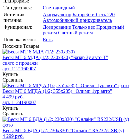
платформы:
Тип дисплея:
Светодиодный
Источник
Аккумулятор
Батарейки
Сеть 220
питания:
Автомобильный прикуриватель
Функционал:
Дозирование
Только вес
Процентный
режим
Счетный режим
Поверка весов:
Есть
Похожие
Товары
Весы МТ 6 МДА (1/2; 230х330) "Базар 3у авто Т"
снято с продажи
арт. 1121160007
Купить
Сравнить
Весы МТ 6 МГДА (1/2; 355х235) "Олимп 1ур авто"
4 499 руб.
арт. 1124190007
Купить
Сравнить
Весы МТ 6 ВДА (1/2; 230х330) "Онлайн" RS232/USB (у)
4 299 руб.