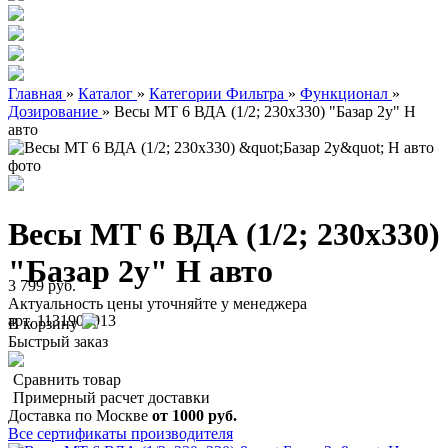
Главная
»
Каталог
»
Категории Фильтра
»
Функционал
»
Дозирование
»
Весы МТ 6 ВДА (1/2; 230х330) "Базар 2у" Н
авто
Весы МТ 6 ВДА (1/2; 230х330)
"Базар 2у" Н авто
3 799 руб.
Актуальность цены уточняйте у менеджера
арт. 1131900013
В корзину
Быстрый заказ
Сравнить товар
Примерный расчет доставки
Доставка по Москве
от 1000 руб.
Все сертификаты производителя