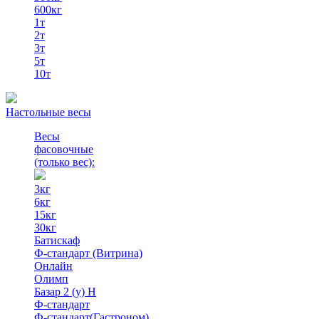
600кг
1т
2т
3т
5т
10т
Настольные весы
Весы
фасовочные
(только вес)
:
3кг
6кг
15кг
30кг
Батискаф
Ф-стандарт (Витрина)
Онлайн
Олимп
Базар 2 (у) Н
Ф-стандарт
Ф-стандарт(Гастроном)