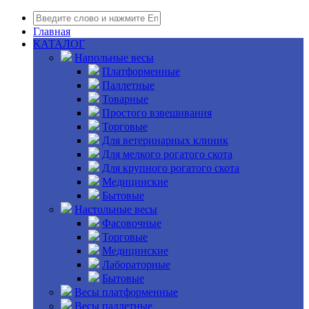
Главная
КАТАЛОГ
Напольные весы
Платформенные
Паллетные
Товарные
Простого взвешивания
Торговые
Для ветеринарных клиник
Для мелкого рогатого скота
Для крупного рогатого скота
Медицинские
Бытовые
Настольные весы
Фасовочные
Торговые
Медицинские
Лабораторные
Бытовые
Весы платформенные
Весы паллетные