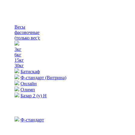
Весы
фасовочные
(только вес)
:
3кг
6кг
15кг
30кг
Батискаф
Ф-стандарт (Витрина)
Онлайн
Олимп
Базар 2 (у) Н
Ф-стандарт