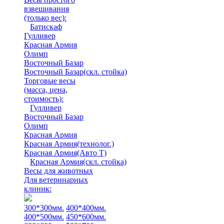
взвешивания
(только вес)
:
Батискаф
Гулливер
Красная Армия
Олимп
Восточный Базар
Восточный Базар(скл. стойка)
Торговые весы
(масса, цена,
стоимость)
:
Гулливер
Восточный Базар
Олимп
Красная Армия
Красная Армия(технолог.)
Красная Армия(Авто Т)
Красная Армия(скл. стойка)
Весы для животных
Для ветеринарных
клиник:
300*300мм.
400*400мм.
400*500мм.
450*600мм.