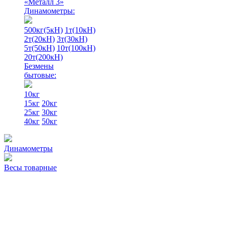
«Металл 3»
Динамометры:
500кг(5кН)
1т(10кН)
2т(20кН)
3т(30кН)
5т(50кН)
10т(100кН)
20т(200кН)
Безмены
бытовые:
10кг
15кг
20кг
25кг
30кг
40кг
50кг
Динамометры
Весы товарные