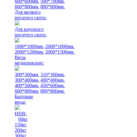
600*600мм.
500*700мм.
600*800мм.
800*800мм.
Для мелкого
рогатого скота:
Для крупного
рогатого скота:
1000*1000мм.
2000*1000мм.
2000*1200мм.
2000*1500мм.
Весы
медицинские:
300*300мм.
310*360мм.
300*400мм.
400*400мм.
400*500мм.
450*600мм.
600*800мм.
800*800мм.
Бытовые
весы:
НПВ:
60кг
150кг
200кг
300кг