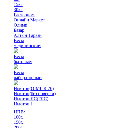
15кг
30кг
Гастроном
Онлайн Маркет
Олимп
Базар
Алтын Тарази
Весы
медицинские:
Весы
бытовые:
Весы
лабораторные:
Ньютон(OIML R 76)
Ньютон(без поверки)
Ньютон ЛС(ГЛС)
Ньютон 1
НПВ:
100г.
150г.
200г.