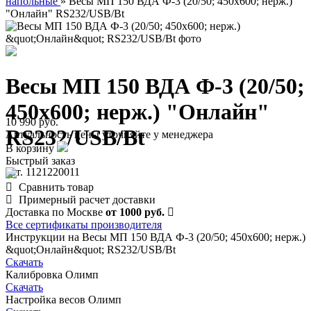
напольные
»
Весы МП 150 ВДА Ф-3 (20/50; 450х600; нерж.)
"Онлайн" RS232/USB/Bt
Весы МП 150 ВДА Ф-3 (20/50;
450х600; нерж.) "Онлайн"
10 990 руб.
RS232/USB/Bt
Актуальность цены уточняйте у менеджера
В корзину
Быстрый заказ
арт. 1121220011
Сравнить товар
Примерный расчет доставки
Доставка по Москве
от 1000 руб.
Все сертификаты производителя
Инструкции на Весы МП 150 ВДА Ф-3 (20/50; 450х600; нерж.)
&quot;Онлайн&quot; RS232/USB/Bt
Скачать
Калибровка Олимп
Скачать
Настройка весов Олимп