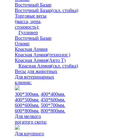
Восточный Базар
Восточный Базар(скл. стойка)
Торговые весы
(масса, цена,
стоимость)
:
Гулливер
Восточный Базар
Олимп
Красная Армия
Красная Армия(технолог.)
Красная Армия(Авто Т)
Красная Армия(скл. стойка)
Весы для животных
Для ветеринарных
клиник:
300*300мм.
400*400мм.
400*500мм.
450*600мм.
600*600мм.
500*700мм.
600*800мм.
800*800мм.
Для мелкого
рогатого скота:
Для крупного