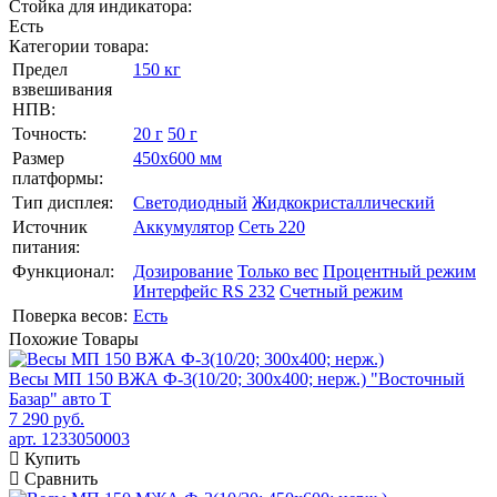
Стойка для индикатора:
Есть
Категории товара:
Предел
150 кг
взвешивания
НПВ:
Точность:
20 г
50 г
Размер
450х600 мм
платформы:
Тип дисплея:
Светодиодный
Жидкокристаллический
Источник
Аккумулятор
Сеть 220
питания:
Функционал:
Дозирование
Только вес
Процентный режим
Интерфейс RS 232
Счетный режим
Поверка весов:
Есть
Похожие
Товары
Весы МП 150 ВЖА Ф-3(10/20; 300х400; нерж.) "Восточный
Базар" авто Т
7 290 руб.
арт. 1233050003
Купить
Сравнить