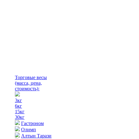
Торговые весы
(масса, цена,
стоимость)
:
3кг
6кг
15кг
30кг
Гастроном
Олимп
Алтын Тарази