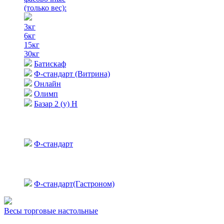
(только вес)
:
3кг
6кг
15кг
30кг
Батискаф
Ф-стандарт (Витрина)
Онлайн
Олимп
Базар 2 (у) Н
Ф-стандарт
Ф-стандарт(Гастроном)
Весы торговые настольные