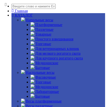
Главная
КАТАЛОГ
Напольные весы
Платформенные
Паллетные
Товарные
Простого взвешивания
Торговые
Для ветеринарных клиник
Для мелкого рогатого скота
Для крупного рогатого скота
Медицинские
Бытовые
Настольные весы
Фасовочные
Торговые
Медицинские
Лабораторные
Бытовые
Весы платформенные
Весы паллетные