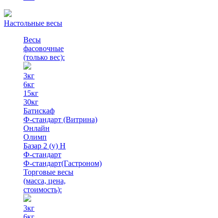
Настольные весы
Весы
фасовочные
(только вес)
:
3кг
6кг
15кг
30кг
Батискаф
Ф-стандарт (Витрина)
Онлайн
Олимп
Базар 2 (у) Н
Ф-стандарт
Ф-стандарт(Гастроном)
Торговые весы
(масса, цена,
стоимость)
:
3кг
6кг