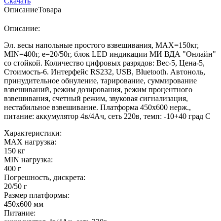
Скачать
Описание
Товара
Описание:
Эл. весы напольные простого взвешивания, МАХ=150кг,
MIN=400г, e=20/50г, блок LED индикации МИ ВДА "Онлайн"
со стойкой. Количество цифровых разрядов: Вес-5, Цена-5,
Стоимость-6. Интерфейс RS232, USB, Bluetooth. Автоноль,
принудительное обнуление, тарирование, суммирование
взвешиваний, режим дозирования, режим процентного
взвешивания, счетный режим, звуковая сигнализация,
нестабильное взвешивание. Платформа 450х600 нерж.,
питание: аккумулятор 4в/4Ач, сеть 220в, темп: -10+40 град С
Характеристики:
MAX нагрузка:
150 кг
MIN нагрузка:
400 г
Погрешность, дискрета:
20/50 г
Размер платформы:
450х600 мм
Питание: