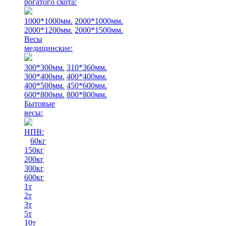
рогатого скота:
1000*1000мм.
2000*1000мм.
2000*1200мм.
2000*1500мм.
Весы
медицинские:
300*300мм.
310*360мм.
300*400мм.
400*400мм.
400*500мм.
450*600мм.
600*800мм.
800*800мм.
Бытовые
весы:
НПВ:
60кг
150кг
200кг
300кг
600кг
1т
2т
3т
5т
10т