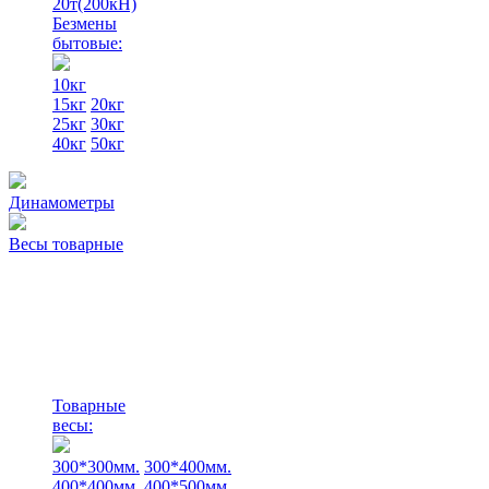
20т(200кН)
Безмены
бытовые:
10кг
15кг
20кг
25кг
30кг
40кг
50кг
Динамометры
Весы товарные
Товарные
весы:
300*300мм.
300*400мм.
400*400мм.
400*500мм.