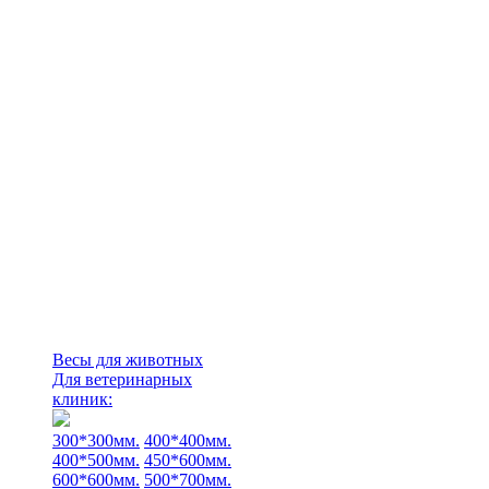
Весы для животных
Для ветеринарных
клиник:
300*300мм.
400*400мм.
400*500мм.
450*600мм.
600*600мм.
500*700мм.