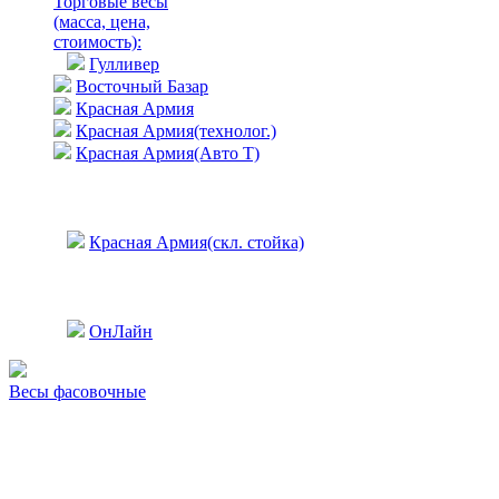
Торговые весы
(масса, цена,
стоимость)
:
Гулливер
Восточный Базар
Красная Армия
Красная Армия(технолог.)
Красная Армия(Авто Т)
Красная Армия(скл. стойка)
ОнЛайн
Весы фасовочные