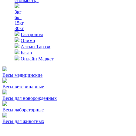
стоимость)
:
3кг
6кг
15кг
30кг
Гастроном
Олимп
Алтын Тарази
Базар
Онлайн Маркет
Весы медицинские
Весы ветеринарные
Весы для новорожденных
Весы лабораторные
Весы для животных