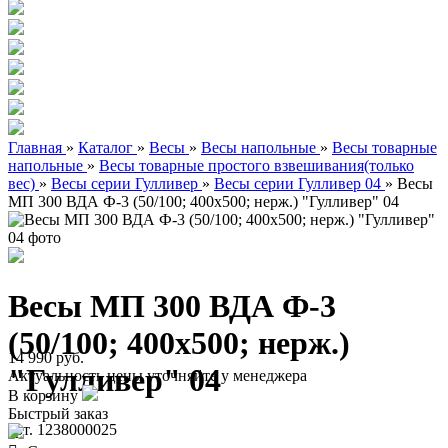
Главная
»
Каталог
»
Весы
»
Весы напольные
»
Весы товарные
напольные
»
Весы товарные простого взвешивания(только
вес)
»
Весы серии Гулливер
»
Весы серии Гулливер 04
»
Весы
МП 300 ВДА Ф-3 (50/100; 400х500; нерж.) "Гулливер" 04
Весы МП 300 ВДА Ф-3
(50/100; 400х500; нерж.)
14 990 руб.
"Гулливер" 04
Актуальность цены уточняйте у менеджера
В корзину
Быстрый заказ
арт. 1238000025