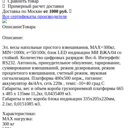
Сравнить товар
Примерный расчет доставки
Доставка по Москве
от 1000 руб.
Все сертификаты производителя
Описание
Товара
Описание:
Эл. весы напольные простого взвешивания, МАХ=300кг,
MIN=1000г, e=50/100г, блок LED индикации МИ ВЖА/04 со
стойкой. Количество цифровых разрядов: Вес-6. Интерфейс
RS232. Автоноль, принудительное обнуление, тарирование,
суммирование взвешиваний, режим дозирования, режим
процентного взвешивания, счетный режим, звуковая
сигнализация. Платформа 400х500 нерж., питание:
аккумулятор 4в/4Ач, сеть 220в , темп: -10+40 град С
Габариты, вес и объем короба грузоприемной платформы 665
х 485 х 135мм 11,2кг, 0,0435409 м3.
Габариты и вес короба блока индикации 335х205х220мм,
2.1кг, 0,0151085 м3.
Характеристики:
MAX нагрузка:
300 кг