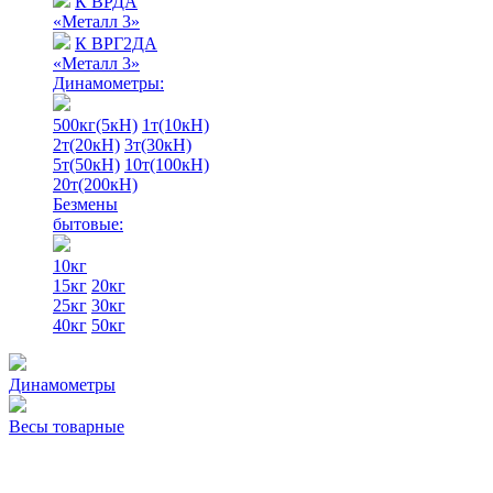
К ВРДА
«Металл 3»
К ВРГ2ДА
«Металл 3»
Динамометры:
500кг(5кН)
1т(10кН)
2т(20кН)
3т(30кН)
5т(50кН)
10т(100кН)
20т(200кН)
Безмены
бытовые:
10кг
15кг
20кг
25кг
30кг
40кг
50кг
Динамометры
Весы товарные