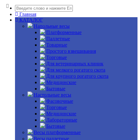
Главная
КАТАЛОГ
Напольные весы
Платформенные
Паллетные
Товарные
Простого взвешивания
Торговые
Для ветеринарных клиник
Для мелкого рогатого скота
Для крупного рогатого скота
Медицинские
Бытовые
Настольные весы
Фасовочные
Торговые
Медицинские
Лабораторные
Бытовые
Весы платформенные
Весы паллетные