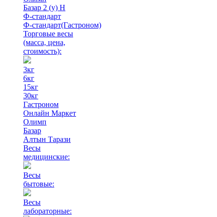
Базар 2 (у) Н
Ф-стандарт
Ф-стандарт(Гастроном)
Торговые весы
(масса, цена,
стоимость)
:
3кг
6кг
15кг
30кг
Гастроном
Онлайн Маркет
Олимп
Базар
Алтын Тарази
Весы
медицинские:
Весы
бытовые:
Весы
лабораторные: