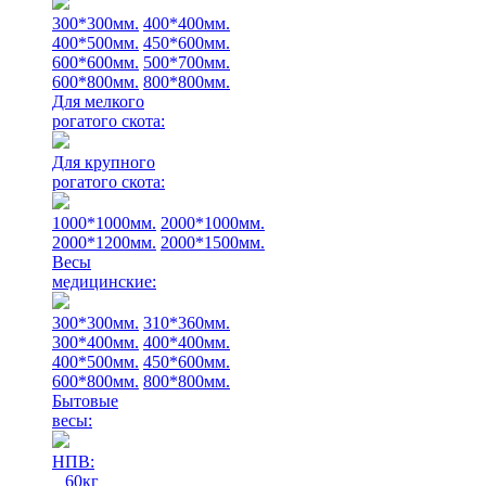
300*300мм.
400*400мм.
400*500мм.
450*600мм.
600*600мм.
500*700мм.
600*800мм.
800*800мм.
Для мелкого
рогатого скота:
Для крупного
рогатого скота:
1000*1000мм.
2000*1000мм.
2000*1200мм.
2000*1500мм.
Весы
медицинские:
300*300мм.
310*360мм.
300*400мм.
400*400мм.
400*500мм.
450*600мм.
600*800мм.
800*800мм.
Бытовые
весы:
НПВ:
60кг