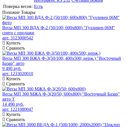
Интерфейс RS 232
Счетный режим
Поверка весов:
Есть
Похожие
Товары
Весы МП 300 ВДА Ф-2 (50/100; 600х800) "Гулливер 06М"
снято с продажи
арт. 3123000542
Купить
Сравнить
Весы МП 300 ВЖА Ф-3(50/100; 400х500; нерж.) "Восточный
Базар" авто
9 490 руб.
арт. 1233020010
Купить
Сравнить
Весы МП 300 МЖА Ф-3(20/50; 600х800) "Восточный Базар"
авто Т
14 490 руб.
арт. 1221080047
Купить
Сравнить