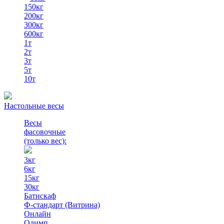
150кг
200кг
300кг
600кг
1т
2т
3т
5т
10т
Настольные весы
Весы
фасовочные
(только вес)
:
3кг
6кг
15кг
30кг
Батискаф
Ф-стандарт (Витрина)
Онлайн
Олимп