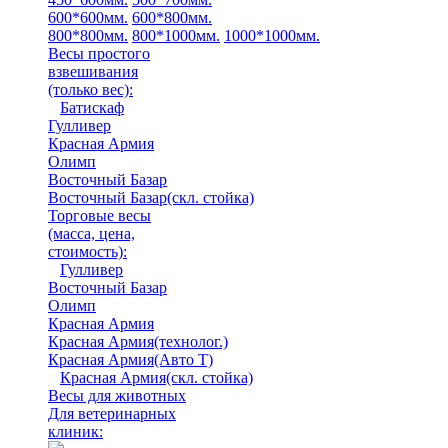
600*600мм.
600*800мм.
800*800мм.
800*1000мм.
1000*1000мм.
Весы простого
взвешивания
(только вес)
:
Батискаф
Гулливер
Красная Армия
Олимп
Восточный Базар
Восточный Базар(скл. стойка)
Торговые весы
(масса, цена,
стоимость)
:
Гулливер
Восточный Базар
Олимп
Красная Армия
Красная Армия(технолог.)
Красная Армия(Авто Т)
Красная Армия(скл. стойка)
Весы для животных
Для ветеринарных
клиник: