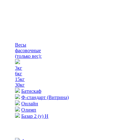
Весы
фасовочные
(только вес)
:
3кг
6кг
15кг
30кг
Батискаф
Ф-стандарт (Витрина)
Онлайн
Олимп
Базар 2 (у) Н