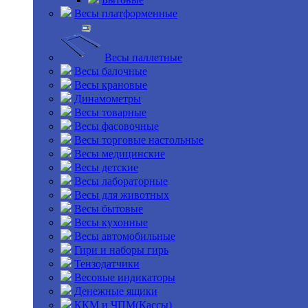
Весы платформенные
Весы паллетные
Весы балочные
Весы крановые
Динамометры
Весы товарные
Весы фасовочные
Весы торговые настольные
Весы медицинские
Весы детские
Весы лабораторные
Весы для животных
Весы бытовые
Весы кухонные
Весы автомобильные
Гири и наборы гирь
Тензодатчики
Весовые индикаторы
Денежные ящики
ККМ и ЧПМ(Кассы)