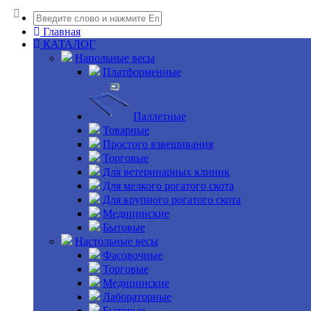
Главная
КАТАЛОГ
Напольные весы
Платформенные
Паллетные
Товарные
Простого взвешивания
Торговые
Для ветеринарных клиник
Для мелкого рогатого скота
Для крупного рогатого скота
Медицинские
Бытовые
Настольные весы
Фасовочные
Торговые
Медицинские
Лабораторные
Бытовые