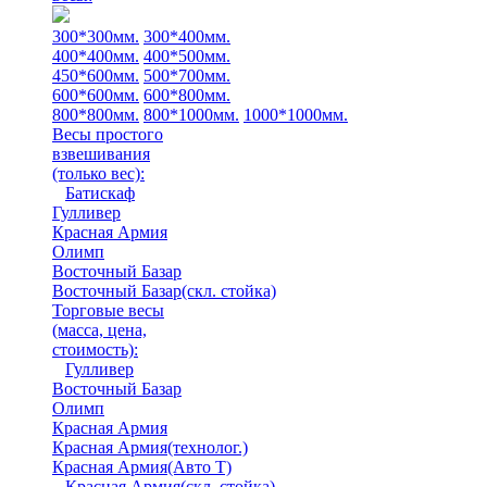
300*300мм.
300*400мм.
400*400мм.
400*500мм.
450*600мм.
500*700мм.
600*600мм.
600*800мм.
800*800мм.
800*1000мм.
1000*1000мм.
Весы простого
взвешивания
(только вес)
:
Батискаф
Гулливер
Красная Армия
Олимп
Восточный Базар
Восточный Базар(скл. стойка)
Торговые весы
(масса, цена,
стоимость)
:
Гулливер
Восточный Базар
Олимп
Красная Армия
Красная Армия(технолог.)
Красная Армия(Авто Т)
Красная Армия(скл. стойка)