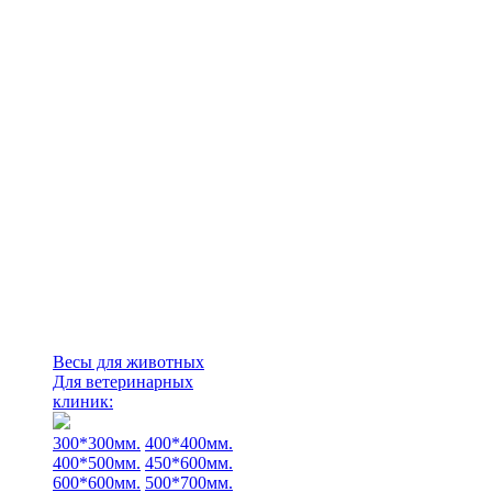
Весы для животных
Для ветеринарных
клиник:
300*300мм.
400*400мм.
400*500мм.
450*600мм.
600*600мм.
500*700мм.