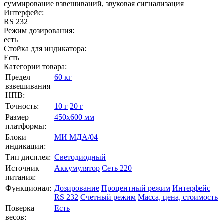
суммирование взвешиваний, звуковая сигнализация
Интерфейс:
RS 232
Режим дозирования:
есть
Стойка для индикатора:
Есть
Категории товара:
Предел
60 кг
взвешивания
НПВ:
Точность:
10 г
20 г
Размер
450х600 мм
платформы:
Блоки
МИ МДА/04
индикации:
Тип дисплея:
Светодиодный
Источник
Аккумулятор
Сеть 220
питания:
Функционал:
Дозирование
Процентный режим
Интерфейс
RS 232
Счетный режим
Масса, цена, стоимость
Поверка
Есть
весов: