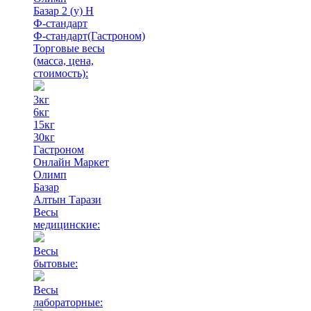
Базар 2 (у) Н
Ф-стандарт
Ф-стандарт(Гастроном)
Торговые весы
(масса, цена,
стоимость)
:
3кг
6кг
15кг
30кг
Гастроном
Онлайн Маркет
Олимп
Базар
Алтын Тарази
Весы
медицинские:
Весы
бытовые:
Весы
лабораторные: