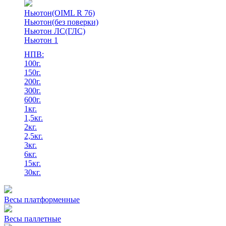
Ньютон(OIML R 76)
Ньютон(без поверки)
Ньютон ЛС(ГЛС)
Ньютон 1
НПВ:
100г.
150г.
200г.
300г.
600г.
1кг.
1,5кг.
2кг.
2,5кг.
3кг.
6кг.
15кг.
30кг.
Весы платформенные
Весы паллетные