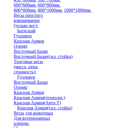
600*600мм.
600*800мм.
800*800мм.
800*1000мм.
1000*1000мм.
Весы простого
взвешивания
(только вес)
:
Батискаф
Гулливер
Красная Армия
Олимп
Восточный Базар
Восточный Базар(скл. стойка)
Торговые весы
(масса, цена,
стоимость)
:
Гулливер
Восточный Базар
Олимп
Красная Армия
Красная Армия(технолог.)
Красная Армия(Авто Т)
Красная Армия(скл. стойка)
Весы для животных
Для ветеринарных
клиник: