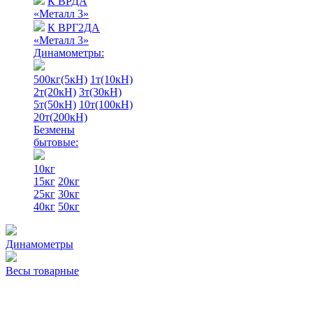
К ВРДА
«Металл 3»
К ВРГ2ДА
«Металл 3»
Динамометры:
500кг(5кН)
1т(10кН)
2т(20кН)
3т(30кН)
5т(50кН)
10т(100кН)
20т(200кН)
Безмены
бытовые:
10кг
15кг
20кг
25кг
30кг
40кг
50кг
Динамометры
Весы товарные