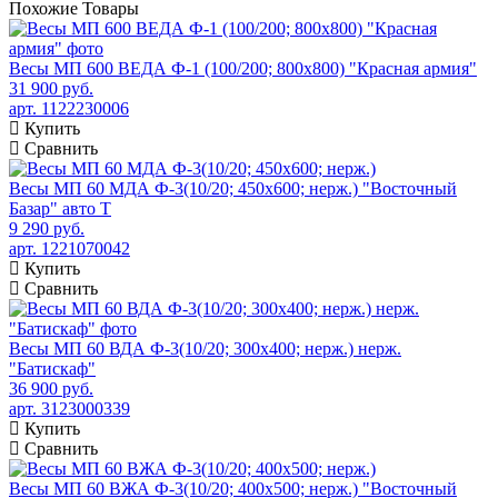
Похожие
Товары
Весы МП 600 ВЕДА Ф-1 (100/200; 800х800) "Красная армия"
31 900 руб.
арт. 1122230006
Купить
Сравнить
Весы МП 60 МДА Ф-3(10/20; 450х600; нерж.) "Восточный
Базар" авто Т
9 290 руб.
арт. 1221070042
Купить
Сравнить
Весы МП 60 ВДА Ф-3(10/20; 300х400; нерж.) нерж.
"Батискаф"
36 900 руб.
арт. 3123000339
Купить
Сравнить
Весы МП 60 ВЖА Ф-3(10/20; 400х500; нерж.) "Восточный