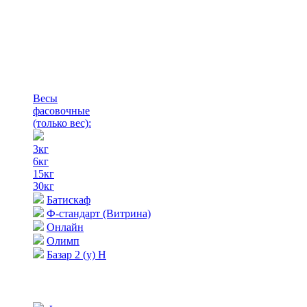
Весы
фасовочные
(только вес)
:
3кг
6кг
15кг
30кг
Батискаф
Ф-стандарт (Витрина)
Онлайн
Олимп
Базар 2 (у) Н