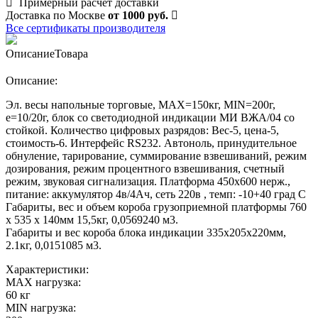
Примерный расчет доставки
Доставка по Москве
от 1000 руб.
Все сертификаты производителя
Описание
Товара
Описание:
Эл. весы напольные торговые, МАХ=150кг, MIN=200г,
e=10/20г, блок со светодиодной индикации МИ ВЖА/04 со
стойкой. Количество цифровых разрядов: Вес-5, цена-5,
стоимость-6. Интерфейс RS232. Автоноль, принудительное
обнуление, тарирование, суммирование взвешиваний, режим
дозирования, режим процентного взвешивания, счетный
режим, звуковая сигнализация. Платформа 450х600 нерж.,
питание: аккумулятор 4в/4Ач, сеть 220в , темп: -10+40 град С
Габариты, вес и объем короба грузоприемной платформы 760
х 535 х 140мм 15,5кг, 0,0569240 м3.
Габариты и вес короба блока индикации 335х205х220мм,
2.1кг, 0,0151085 м3.
Характеристики:
MAX нагрузка:
60 кг
MIN нагрузка: