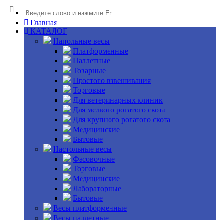
Главная
КАТАЛОГ
Напольные весы
Платформенные
Паллетные
Товарные
Простого взвешивания
Торговые
Для ветеринарных клиник
Для мелкого рогатого скота
Для крупного рогатого скота
Медицинские
Бытовые
Настольные весы
Фасовочные
Торговые
Медицинские
Лабораторные
Бытовые
Весы платформенные
Весы паллетные