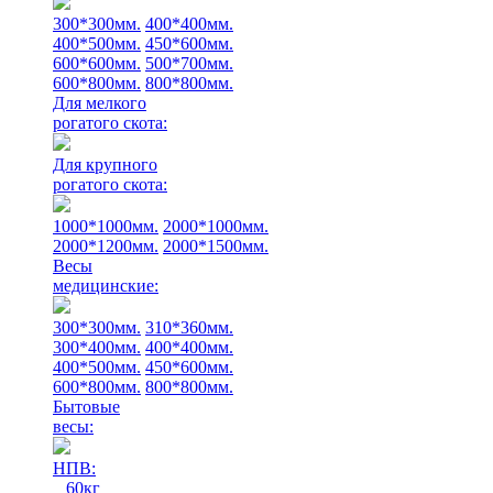
300*300мм.
400*400мм.
400*500мм.
450*600мм.
600*600мм.
500*700мм.
600*800мм.
800*800мм.
Для мелкого
рогатого скота:
Для крупного
рогатого скота:
1000*1000мм.
2000*1000мм.
2000*1200мм.
2000*1500мм.
Весы
медицинские:
300*300мм.
310*360мм.
300*400мм.
400*400мм.
400*500мм.
450*600мм.
600*800мм.
800*800мм.
Бытовые
весы:
НПВ:
60кг