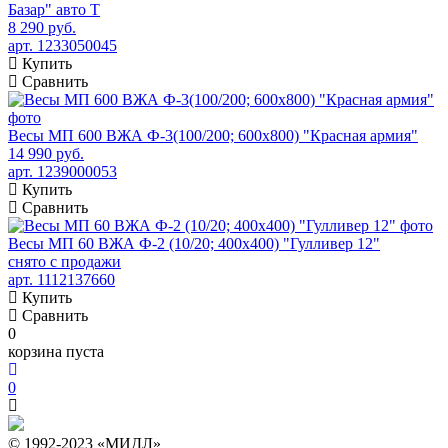
Базар" авто Т
8 290 руб.
арт. 1233050045
Купить
Сравнить
Весы МП 600 ВЖА Ф-3(100/200; 600х800) "Красная армия"
14 990 руб.
арт. 1239000053
Купить
Сравнить
Весы МП 60 ВЖА Ф-2 (10/20; 400х400) "Гулливер 12"
снято с продажи
арт. 1112137660
Купить
Сравнить
0
корзина пуста
0
© 1992-2023 «МИДЛ»