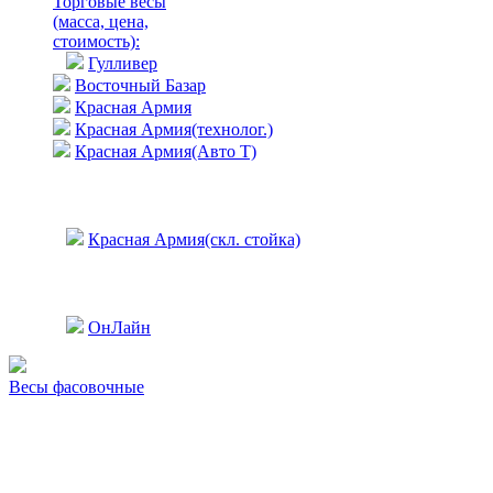
Торговые весы
(масса, цена,
стоимость)
:
Гулливер
Восточный Базар
Красная Армия
Красная Армия(технолог.)
Красная Армия(Авто Т)
Красная Армия(скл. стойка)
ОнЛайн
Весы фасовочные