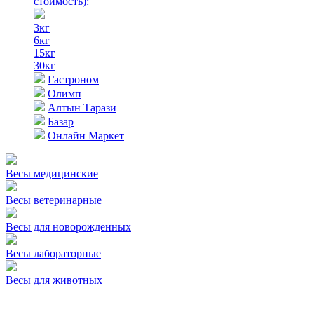
стоимость)
:
3кг
6кг
15кг
30кг
Гастроном
Олимп
Алтын Тарази
Базар
Онлайн Маркет
Весы медицинские
Весы ветеринарные
Весы для новорожденных
Весы лабораторные
Весы для животных