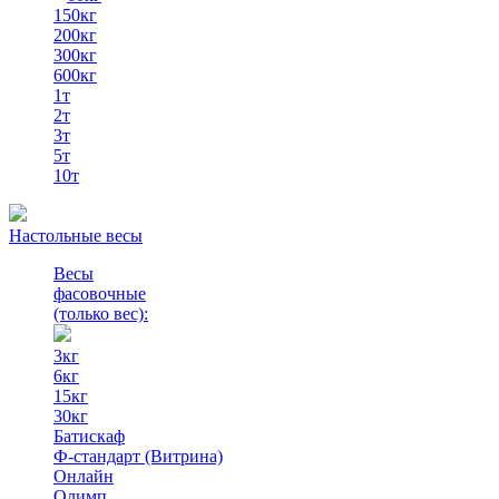
150кг
200кг
300кг
600кг
1т
2т
3т
5т
10т
Настольные весы
Весы
фасовочные
(только вес)
:
3кг
6кг
15кг
30кг
Батискаф
Ф-стандарт (Витрина)
Онлайн
Олимп