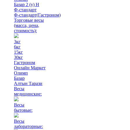
Базар 2 (у) Н
Ф-стандарт
Ф-стандарт(Гастроном)
Торговые весы
(масса, цена,
стоимость)
:
3кг
6кг
15кг
30кг
Гастроном
Онлайн Маркет
Олимп
Базар
Алтын Тарази
Весы
медицинские:
Весы
бытовые:
Весы
лабораторные: