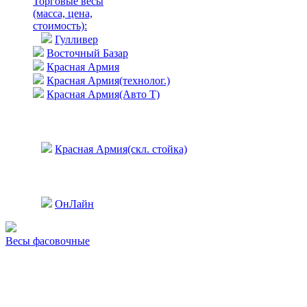
Торговые весы
(масса, цена,
стоимость)
:
Гулливер
Восточный Базар
Красная Армия
Красная Армия(технолог.)
Красная Армия(Авто Т)
Красная Армия(скл. стойка)
ОнЛайн
Весы фасовочные