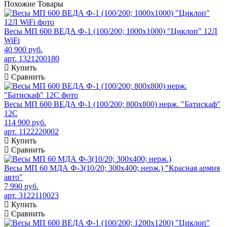
Похожие
Товары
Весы МП 600 ВЕДА Ф-1 (100/200; 1000х1000) "Циклоп" 12Л
WiFi
40 900 руб.
арт. 1321200180
Купить
Сравнить
Весы МП 600 ВЕДА Ф-1 (100/200; 800х800) нерж. "Батискаф"
12С
114 900 руб.
арт. 1122220002
Купить
Сравнить
Весы МП 60 МДА Ф-3(10/20; 300х400; нерж.) "Красная армия
авто"
7 990 руб.
арт. 3122110023
Купить
Сравнить