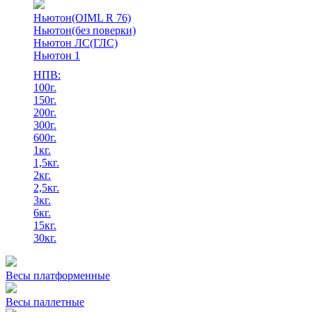
Ньютон(OIML R 76)
Ньютон(без поверки)
Ньютон ЛС(ГЛС)
Ньютон 1
НПВ:
100г.
150г.
200г.
300г.
600г.
1кг.
1,5кг.
2кг.
2,5кг.
3кг.
6кг.
15кг.
30кг.
Весы платформенные
Весы паллетные