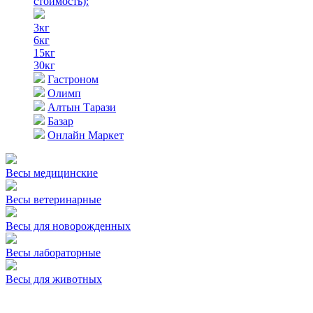
стоимость)
:
3кг
6кг
15кг
30кг
Гастроном
Олимп
Алтын Тарази
Базар
Онлайн Маркет
Весы медицинские
Весы ветеринарные
Весы для новорожденных
Весы лабораторные
Весы для животных