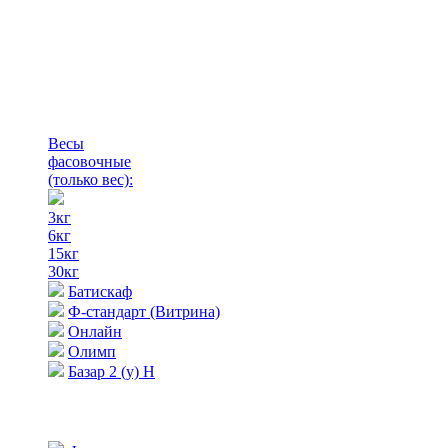
Весы
фасовочные
(только вес)
:
3кг
6кг
15кг
30кг
Батискаф
Ф-стандарт (Витрина)
Онлайн
Олимп
Базар 2 (у) Н