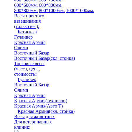
600*600мм.
600*800мм.
800*800мм.
800*1000мм.
1000*1000мм.
Весы простого
взвешивания
(только вес)
:
Батискаф
Гулливер
Красная Армия
Олимп
Восточный Базар
Восточный Базар(скл. стойка)
Торговые весы
(масса, цена,
стоимость)
:
Гулливер
Восточный Базар
Олимп
Красная Армия
Красная Армия(технолог.)
Красная Армия(Авто Т)
Красная Армия(скл. стойка)
Весы для животных
Для ветеринарных
клиник: