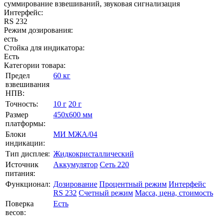
суммирование взвешиваний, звуковая сигнализация
Интерфейс:
RS 232
Режим дозирования:
есть
Стойка для индикатора:
Есть
Категории товара:
Предел
60 кг
взвешивания
НПВ:
Точность:
10 г
20 г
Размер
450х600 мм
платформы:
Блоки
МИ МЖА/04
индикации:
Тип дисплея:
Жидкокристаллический
Источник
Аккумулятор
Сеть 220
питания:
Функционал:
Дозирование
Процентный режим
Интерфейс
RS 232
Счетный режим
Масса, цена, стоимость
Поверка
Есть
весов: