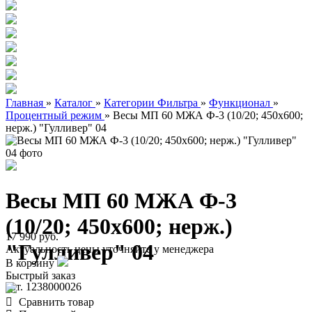
Главная
»
Каталог
»
Категории Фильтра
»
Функционал
»
Процентный режим
»
Весы МП 60 МЖА Ф-3 (10/20; 450х600;
нерж.) "Гулливер" 04
Весы МП 60 МЖА Ф-3
(10/20; 450х600; нерж.)
17 990 руб.
"Гулливер" 04
Актуальность цены уточняйте у менеджера
В корзину
Быстрый заказ
арт. 1238000026
Сравнить товар