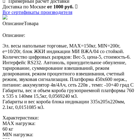
Примерный расчет доставки
Доставка по Москве
от 1000 руб.
Все сертификаты производителя
Описание
Товара
Описание:
Эл. весы напольные торговые, МАХ=150кг, MIN=200г,
e=10/20г, блок ЖКИ индикации МИ ВЖА/04 со стойкой.
Количество цифровых разрядов: Вес-5, цена-5, стоимость-6.
Интерфейс RS232. Автоноль, принудительное обнуление,
тарирование, суммирование взвешиваний, режим
дозирования, режим процентного взвешивания, счетный
режим, звуковая сигнализация. Платформа 450х600 нерж.,
питание: аккумулятор 4в/4Ач, сеть 220в , темп: -10+40 град С
Габариты, вес и объем короба грузоприемной платформы 760
х 535 х 140мм 15,5кг, 0,0569240 м3.
Габариты и вес короба блока индикации 335х205х220мм,
2.1кг, 0,0151085 м3.
Характеристики:
MAX нагрузка:
60 кг
MIN нагрузка: