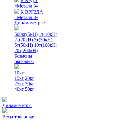
К ВРДА
«Металл 3»
К ВРГ2ДА
«Металл 3»
Динамометры:
500кг(5кН)
1т(10кН)
2т(20кН)
3т(30кН)
5т(50кН)
10т(100кН)
20т(200кН)
Безмены
бытовые:
10кг
15кг
20кг
25кг
30кг
40кг
50кг
Динамометры
Весы товарные