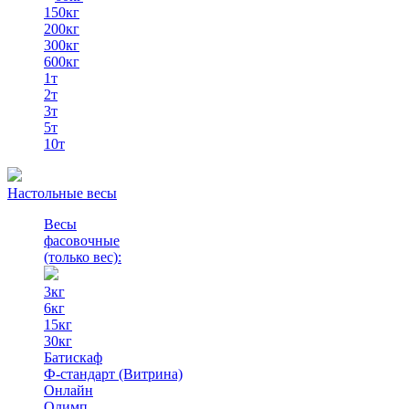
150кг
200кг
300кг
600кг
1т
2т
3т
5т
10т
Настольные весы
Весы
фасовочные
(только вес)
:
3кг
6кг
15кг
30кг
Батискаф
Ф-стандарт (Витрина)
Онлайн
Олимп