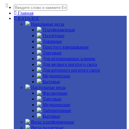
Главная
КАТАЛОГ
Напольные весы
Платформенные
Паллетные
Товарные
Простого взвешивания
Торговые
Для ветеринарных клиник
Для мелкого рогатого скота
Для крупного рогатого скота
Медицинские
Бытовые
Настольные весы
Фасовочные
Торговые
Медицинские
Лабораторные
Бытовые
Весы платформенные
Весы паллетные