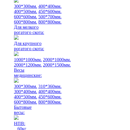
300*300мм.
400*400мм.
400*500мм.
450*600мм.
600*600мм.
500*700мм.
600*800мм.
800*800мм.
Для мелкого
рогатого скота:
Для крупного
рогатого скота:
1000*1000мм.
2000*1000мм.
2000*1200мм.
2000*1500мм.
Весы
медицинские:
300*300мм.
310*360мм.
300*400мм.
400*400мм.
400*500мм.
450*600мм.
600*800мм.
800*800мм.
Бытовые
весы:
НПВ:
60кг