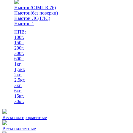
Ньютон(OIML R 76)
Ньютон(без поверки)
Ньютон ЛС(ГЛС)
Ньютон 1
НПВ:
100г.
150г.
200г.
300г.
600г.
1кг.
1,5кг.
2кг.
2,5кг.
3кг.
6кг.
15кг.
30кг.
Весы платформенные
Весы паллетные