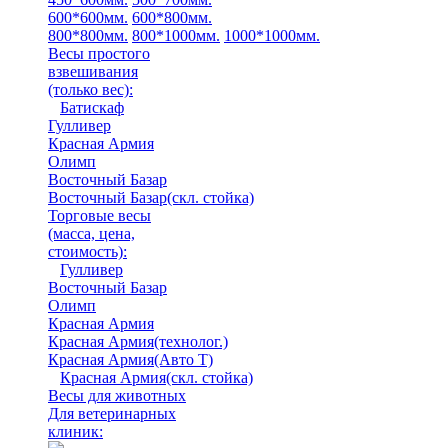
600*600мм.
600*800мм.
800*800мм.
800*1000мм.
1000*1000мм.
Весы простого
взвешивания
(только вес)
:
Батискаф
Гулливер
Красная Армия
Олимп
Восточный Базар
Восточный Базар(скл. стойка)
Торговые весы
(масса, цена,
стоимость)
:
Гулливер
Восточный Базар
Олимп
Красная Армия
Красная Армия(технолог.)
Красная Армия(Авто Т)
Красная Армия(скл. стойка)
Весы для животных
Для ветеринарных
клиник: