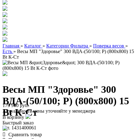
Главная
»
Каталог
»
Категории Фильтра
»
Поверка весов
»
Есть
»
Весы МП "Здоровье" 300 ВДА-(50/100; Р) (800х800) 15
Bt К-Ст
Весы МП "Здоровье" 300
ВДА-(50/100; Р) (800х800) 15
179 900 руб.
Bt К-Ст
Актуальность цены уточняйте у менеджера
В корзину
Быстрый заказ
арт. 1431400061
Сравнить товар