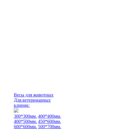
Весы для животных
Для ветеринарных
клиник:
300*300мм.
400*400мм.
400*500мм.
450*600мм.
600*600мм.
500*700мм.