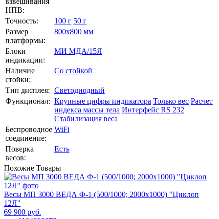
взвешивания
НПВ:
Точность:
100 г
50 г
Размер
800х800 мм
платформы:
Блоки
МИ МДА/15Я
индикации:
Наличие
Со стойкой
стойки:
Тип дисплея:
Светодиодный
Функционал:
Крупные цифры индикатора
Только вес
Расчет
индекса массы тела
Интерфейс RS 232
Стабилизация веса
Беспроводное
WiFi
соединение:
Поверка
Есть
весов:
Похожие
Товары
Весы МП 3000 ВЕДА Ф-1 (500/1000; 2000х1000) "Циклоп
12Л"
69 900 руб.