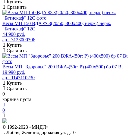
Купить
Сравнить
Весы МП 150 ВДА Ф-3(20/50; 300х400; нерж.) нерж.
"Батискаф" 12С
44 900 руб.
арт. 3123000306
Купить
Сравнить
Весы МП "Здоровье" 200 ВЖА-(50г; Р) (400х500) бр 07 Bt
19 990 руб.
арт. 1143110230
Купить
Сравнить
0
корзина пуста
0
© 1992-2023 «МИДЛ»
г. Лобня, Железнодорожная ул. д.10