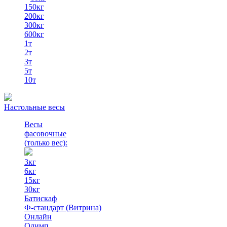
150кг
200кг
300кг
600кг
1т
2т
3т
5т
10т
Настольные весы
Весы
фасовочные
(только вес)
:
3кг
6кг
15кг
30кг
Батискаф
Ф-стандарт (Витрина)
Онлайн
Олимп