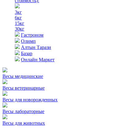
стоимость)
:
3кг
6кг
15кг
30кг
Гастроном
Олимп
Алтын Тарази
Базар
Онлайн Маркет
Весы медицинские
Весы ветеринарные
Весы для новорожденных
Весы лабораторные
Весы для животных