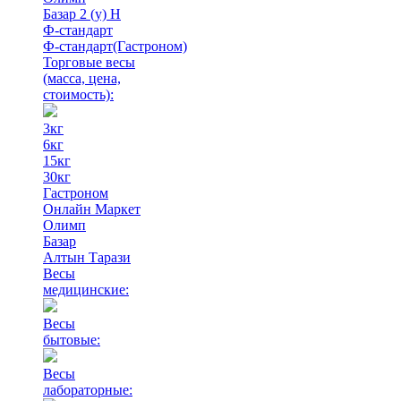
Базар 2 (у) Н
Ф-стандарт
Ф-стандарт(Гастроном)
Торговые весы
(масса, цена,
стоимость)
:
3кг
6кг
15кг
30кг
Гастроном
Онлайн Маркет
Олимп
Базар
Алтын Тарази
Весы
медицинские:
Весы
бытовые:
Весы
лабораторные: