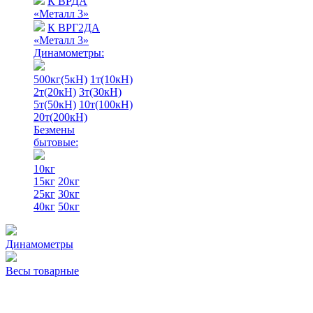
К ВРДА
«Металл 3»
К ВРГ2ДА
«Металл 3»
Динамометры:
500кг(5кН)
1т(10кН)
2т(20кН)
3т(30кН)
5т(50кН)
10т(100кН)
20т(200кН)
Безмены
бытовые:
10кг
15кг
20кг
25кг
30кг
40кг
50кг
Динамометры
Весы товарные