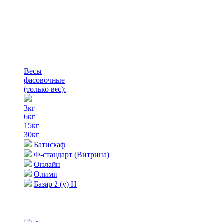
Весы
фасовочные
(только вес)
:
3кг
6кг
15кг
30кг
Батискаф
Ф-стандарт (Витрина)
Онлайн
Олимп
Базар 2 (у) Н