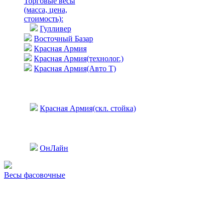
Торговые весы
(масса, цена,
стоимость)
:
Гулливер
Восточный Базар
Красная Армия
Красная Армия(технолог.)
Красная Армия(Авто Т)
Красная Армия(скл. стойка)
ОнЛайн
Весы фасовочные