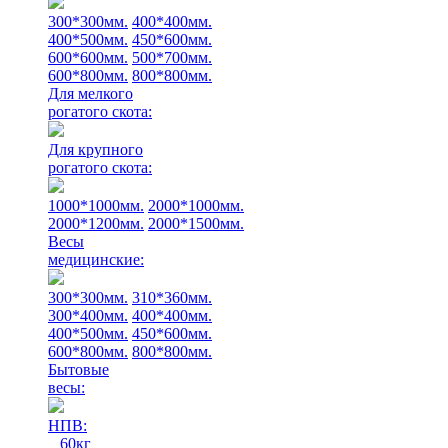
300*300мм.
400*400мм.
400*500мм.
450*600мм.
600*600мм.
500*700мм.
600*800мм.
800*800мм.
Для мелкого
рогатого скота:
Для крупного
рогатого скота:
1000*1000мм.
2000*1000мм.
2000*1200мм.
2000*1500мм.
Весы
медицинские:
300*300мм.
310*360мм.
300*400мм.
400*400мм.
400*500мм.
450*600мм.
600*800мм.
800*800мм.
Бытовые
весы:
НПВ:
60кг