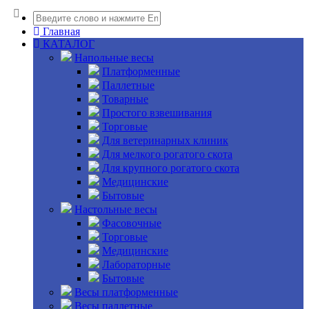
Главная
КАТАЛОГ
Напольные весы
Платформенные
Паллетные
Товарные
Простого взвешивания
Торговые
Для ветеринарных клиник
Для мелкого рогатого скота
Для крупного рогатого скота
Медицинские
Бытовые
Настольные весы
Фасовочные
Торговые
Медицинские
Лабораторные
Бытовые
Весы платформенные
Весы паллетные