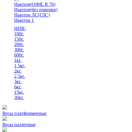
Ньютон(OIML R 76)
Ньютон(без поверки)
Ньютон ЛС(ГЛС)
Ньютон 1
НПВ:
100г.
150г.
200г.
300г.
600г.
1кг.
1,5кг.
2кг.
2,5кг.
3кг.
6кг.
15кг.
30кг.
Весы платформенные
Весы паллетные