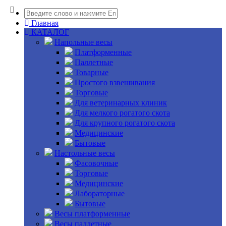
Главная
КАТАЛОГ
Напольные весы
Платформенные
Паллетные
Товарные
Простого взвешивания
Торговые
Для ветеринарных клиник
Для мелкого рогатого скота
Для крупного рогатого скота
Медицинские
Бытовые
Настольные весы
Фасовочные
Торговые
Медицинские
Лабораторные
Бытовые
Весы платформенные
Весы паллетные