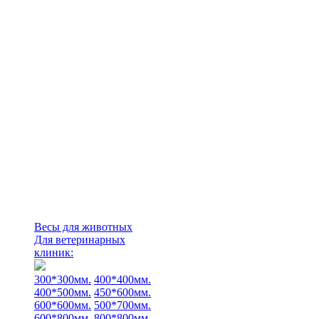
Весы для животных
Для ветеринарных
клиник:
300*300мм.
400*400мм.
400*500мм.
450*600мм.
600*600мм.
500*700мм.
600*800мм.
800*800мм.