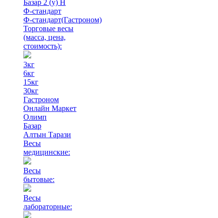
Базар 2 (у) Н
Ф-стандарт
Ф-стандарт(Гастроном)
Торговые весы
(масса, цена,
стоимость)
:
3кг
6кг
15кг
30кг
Гастроном
Онлайн Маркет
Олимп
Базар
Алтын Тарази
Весы
медицинские:
Весы
бытовые:
Весы
лабораторные: