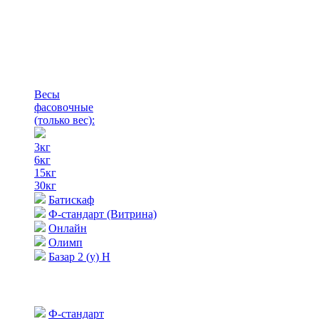
Весы
фасовочные
(только вес)
:
3кг
6кг
15кг
30кг
Батискаф
Ф-стандарт (Витрина)
Онлайн
Олимп
Базар 2 (у) Н
Ф-стандарт