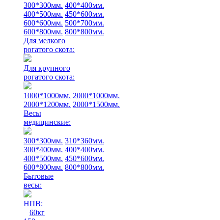
300*300мм.
400*400мм.
400*500мм.
450*600мм.
600*600мм.
500*700мм.
600*800мм.
800*800мм.
Для мелкого
рогатого скота:
Для крупного
рогатого скота:
1000*1000мм.
2000*1000мм.
2000*1200мм.
2000*1500мм.
Весы
медицинские:
300*300мм.
310*360мм.
300*400мм.
400*400мм.
400*500мм.
450*600мм.
600*800мм.
800*800мм.
Бытовые
весы:
НПВ:
60кг