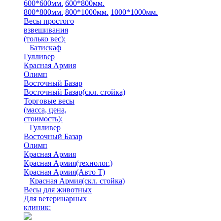
600*600мм.
600*800мм.
800*800мм.
800*1000мм.
1000*1000мм.
Весы простого
взвешивания
(только вес)
:
Батискаф
Гулливер
Красная Армия
Олимп
Восточный Базар
Восточный Базар(скл. стойка)
Торговые весы
(масса, цена,
стоимость)
:
Гулливер
Восточный Базар
Олимп
Красная Армия
Красная Армия(технолог.)
Красная Армия(Авто Т)
Красная Армия(скл. стойка)
Весы для животных
Для ветеринарных
клиник: