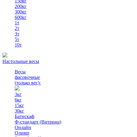
150кг
200кг
300кг
600кг
1т
2т
3т
5т
10т
Настольные весы
Весы
фасовочные
(только вес)
:
3кг
6кг
15кг
30кг
Батискаф
Ф-стандарт (Витрина)
Онлайн
Олимп