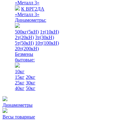
«Металл 3»
К ВРГ2ДА
«Металл 3»
Динамометры:
500кг(5кН)
1т(10кН)
2т(20кН)
3т(30кН)
5т(50кН)
10т(100кН)
20т(200кН)
Безмены
бытовые:
10кг
15кг
20кг
25кг
30кг
40кг
50кг
Динамометры
Весы товарные