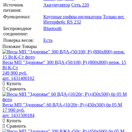
Источник
Аккумулятор
Сеть 220
питания:
Функционал:
Крупные цифры индикатора
Только вес
Интерфейс RS 232
Беспроводное
Bluetooth
соединение:
Поверка весов:
Есть
Похожие
Товары
Весы МП "Здоровье" 300 ВДА-(50/100; Р) (800х800) нерж. 15
Bt К-Ст
249 900 руб.
арт. 1431400102
Купить
Сравнить
Весы МП "Здоровье" 60 ВДА-(10/20г; Р) (450х500) бр 05 М
17 990 руб.
арт. 1431500184
Купить
Сравнить