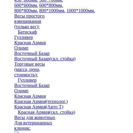
600*600мм.
600*800мм.
800*800мм.
800*1000мм.
1000*1000мм.
Весы простого
взвешивания
(только вес)
:
Батискаф
Гулливер
Красная Армия
Олимп
Восточный Базар
Восточный Базар(скл. стойка)
Торговые весы
(масса, цена,
стоимость)
:
Гулливер
Восточный Базар
Олимп
Красная Армия
Красная Армия(технолог.)
Красная Армия(Авто Т)
Красная Армия(скл. стойка)
Весы для животных
Для ветеринарных
клиник: