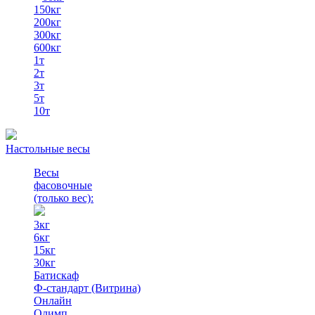
150кг
200кг
300кг
600кг
1т
2т
3т
5т
10т
Настольные весы
Весы
фасовочные
(только вес)
:
3кг
6кг
15кг
30кг
Батискаф
Ф-стандарт (Витрина)
Онлайн
Олимп