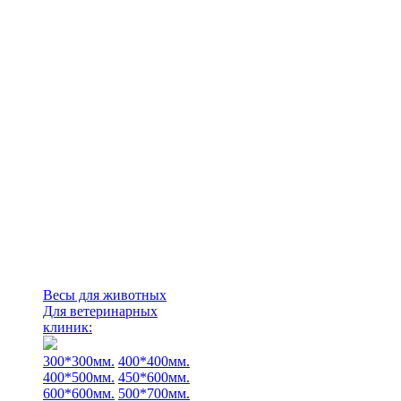
Весы для животных
Для ветеринарных
клиник:
300*300мм.
400*400мм.
400*500мм.
450*600мм.
600*600мм.
500*700мм.