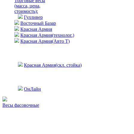
Торговые весы
(масса, цена,
стоимость)
:
Гулливер
Восточный Базар
Красная Армия
Красная Армия(технолог.)
Красная Армия(Авто Т)
Красная Армия(скл. стойка)
ОнЛайн
Весы фасовочные