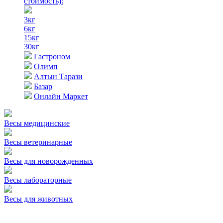
стоимость)
:
3кг
6кг
15кг
30кг
Гастроном
Олимп
Алтын Тарази
Базар
Онлайн Маркет
Весы медицинские
Весы ветеринарные
Весы для новорожденных
Весы лабораторные
Весы для животных