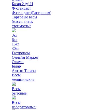
Базар 2 (у) Н
Ф-стандарт
Ф-стандарт(Гастроном)
Торговые весы
(масса, цена,
стоимость)
:
3кг
6кг
15кг
30кг
Гастроном
Онлайн Маркет
Олимп
Базар
Алтын Тарази
Весы
медицинские:
Весы
бытовые:
Весы
лабораторные: