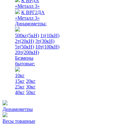
К ВРДА
«Металл 3»
К ВРГ2ДА
«Металл 3»
Динамометры:
500кг(5кН)
1т(10кН)
2т(20кН)
3т(30кН)
5т(50кН)
10т(100кН)
20т(200кН)
Безмены
бытовые:
10кг
15кг
20кг
25кг
30кг
40кг
50кг
Динамометры
Весы товарные