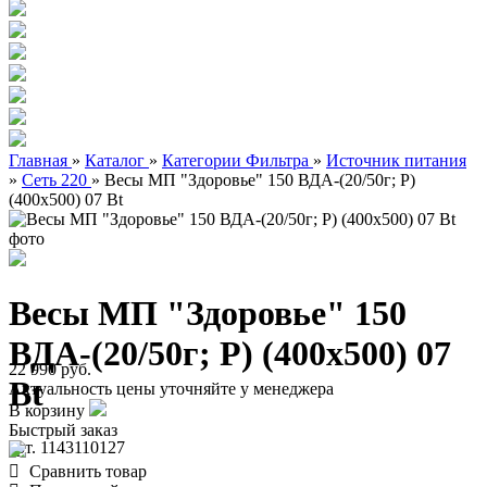
Главная
»
Каталог
»
Категории Фильтра
»
Источник питания
»
Сеть 220
»
Весы МП "Здоровье" 150 ВДА-(20/50г; Р)
(400х500) 07 Bt
Весы МП "Здоровье" 150
ВДА-(20/50г; Р) (400х500) 07
22 990 руб.
Bt
Актуальность цены уточняйте у менеджера
В корзину
Быстрый заказ
арт. 1143110127
Сравнить товар