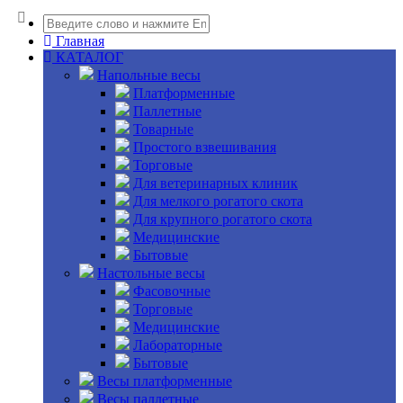
Главная
КАТАЛОГ
Напольные весы
Платформенные
Паллетные
Товарные
Простого взвешивания
Торговые
Для ветеринарных клиник
Для мелкого рогатого скота
Для крупного рогатого скота
Медицинские
Бытовые
Настольные весы
Фасовочные
Торговые
Медицинские
Лабораторные
Бытовые
Весы платформенные
Весы паллетные