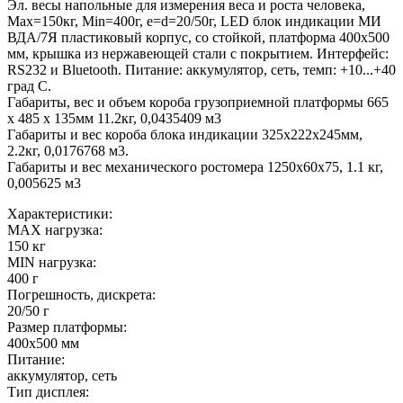
Эл. весы напольные для измерения веса и роста человека,
Мах=150кг, Min=400г, e=d=20/50г, LED блок индикации МИ
ВДА/7Я пластиковый корпус, со стойкой, платформа 400х500
мм, крышка из нержавеющей стали с покрытием. Интерфейс:
RS232 и Bluetooth. Питание: аккумулятор, сеть, темп: +10...+40
град С.
Габариты, вес и объем короба грузоприемной платформы 665
х 485 х 135мм 11.2кг, 0,0435409 м3
Габариты и вес короба блока индикации 325х222х245мм,
2.2кг, 0,0176768 м3.
Габариты и вес механического ростомера 1250х60х75, 1.1 кг,
0,005625 м3
Характеристики:
MAX нагрузка:
150 кг
MIN нагрузка:
400 г
Погрешность, дискрета:
20/50 г
Размер платформы:
400х500 мм
Питание:
аккумулятор, сеть
Тип дисплея: