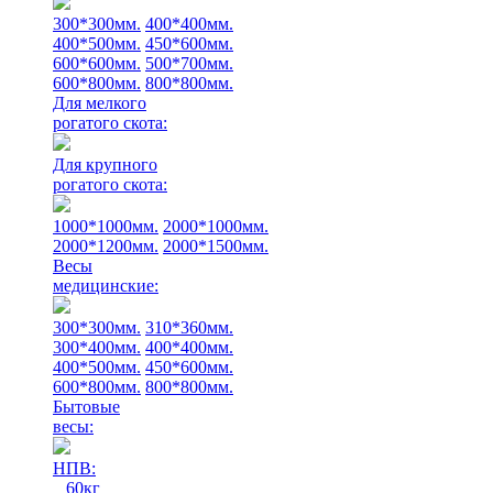
300*300мм.
400*400мм.
400*500мм.
450*600мм.
600*600мм.
500*700мм.
600*800мм.
800*800мм.
Для мелкого
рогатого скота:
Для крупного
рогатого скота:
1000*1000мм.
2000*1000мм.
2000*1200мм.
2000*1500мм.
Весы
медицинские:
300*300мм.
310*360мм.
300*400мм.
400*400мм.
400*500мм.
450*600мм.
600*800мм.
800*800мм.
Бытовые
весы:
НПВ:
60кг