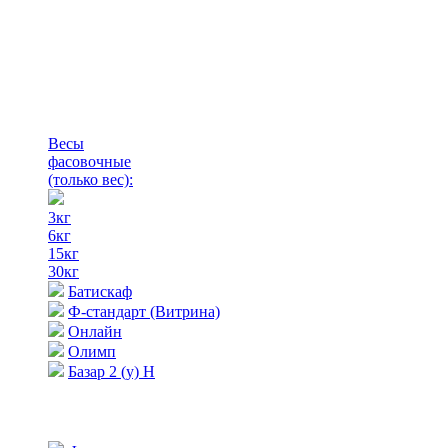
Весы
фасовочные
(только вес)
:
3кг
6кг
15кг
30кг
Батискаф
Ф-стандарт (Витрина)
Онлайн
Олимп
Базар 2 (у) Н