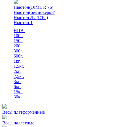
Ньютон(OIML R 76)
Ньютон(без поверки)
Ньютон ЛС(ГЛС)
Ньютон 1
НПВ:
100г.
150г.
200г.
300г.
600г.
1кг.
1,5кг.
2кг.
2,5кг.
3кг.
6кг.
15кг.
30кг.
Весы платформенные
Весы паллетные