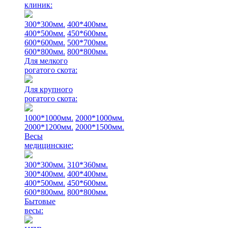
клиник:
300*300мм.
400*400мм.
400*500мм.
450*600мм.
600*600мм.
500*700мм.
600*800мм.
800*800мм.
Для мелкого
рогатого скота:
Для крупного
рогатого скота:
1000*1000мм.
2000*1000мм.
2000*1200мм.
2000*1500мм.
Весы
медицинские:
300*300мм.
310*360мм.
300*400мм.
400*400мм.
400*500мм.
450*600мм.
600*800мм.
800*800мм.
Бытовые
весы: