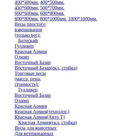
400*400мм.
400*500мм.
450*600мм.
500*700мм.
600*600мм.
600*800мм.
800*800мм.
800*1000мм.
1000*1000мм.
Весы простого
взвешивания
(только вес)
:
Батискаф
Гулливер
Красная Армия
Олимп
Восточный Базар
Восточный Базар(скл. стойка)
Торговые весы
(масса, цена,
стоимость)
:
Гулливер
Восточный Базар
Олимп
Красная Армия
Красная Армия(технолог.)
Красная Армия(Авто Т)
Красная Армия(скл. стойка)
Весы для животных
Для ветеринарных