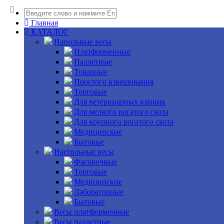
Главная
КАТАЛОГ
Напольные весы
Платформенные
Паллетные
Товарные
Простого взвешивания
Торговые
Для ветеринарных клиник
Для мелкого рогатого скота
Для крупного рогатого скота
Медицинские
Бытовые
Настольные весы
Фасовочные
Торговые
Медицинские
Лабораторные
Бытовые
Весы платформенные
Весы паллетные