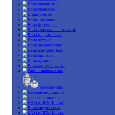
Весы балочные
Весы крановые
Динамометры
Весы товарные
Весы фасовочные
Весы торговые настольные
Весы медицинские
Весы детские
Весы лабораторные
Весы для животных
Весы бытовые
Весы кухонные
Весы автомобильные
Гири и наборы гирь
Тензодатчики
Весовые индикаторы
Денежные ящики
ККМ и ЧПМ(Кассы)
Весовые дозаторы
ККМ и ЧПМ(Кассы)