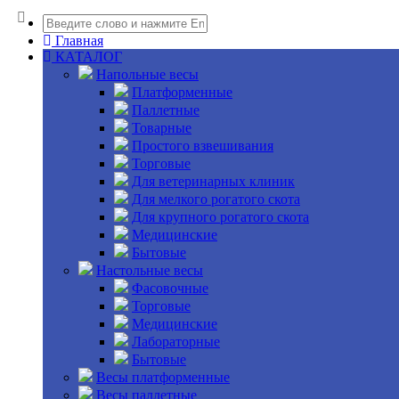
Главная
КАТАЛОГ
Напольные весы
Платформенные
Паллетные
Товарные
Простого взвешивания
Торговые
Для ветеринарных клиник
Для мелкого рогатого скота
Для крупного рогатого скота
Медицинские
Бытовые
Настольные весы
Фасовочные
Торговые
Медицинские
Лабораторные
Бытовые
Весы платформенные
Весы паллетные