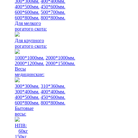
300*300мм.
400*400мм.
400*500мм.
450*600мм.
600*600мм.
500*700мм.
600*800мм.
800*800мм.
Для мелкого
рогатого скота:
Для крупного
рогатого скота:
1000*1000мм.
2000*1000мм.
2000*1200мм.
2000*1500мм.
Весы
медицинские:
300*300мм.
310*360мм.
300*400мм.
400*400мм.
400*500мм.
450*600мм.
600*800мм.
800*800мм.
Бытовые
весы:
НПВ:
60кг
150кг