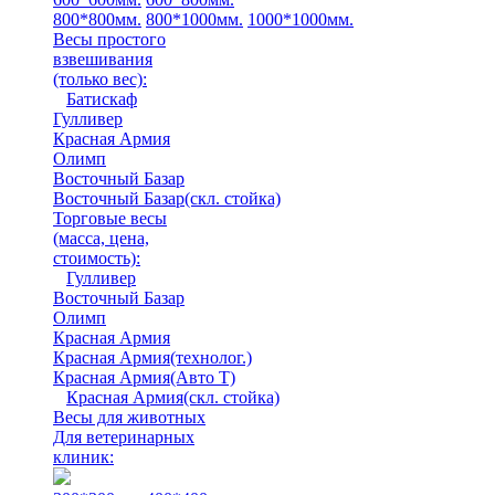
800*800мм.
800*1000мм.
1000*1000мм.
Весы простого
взвешивания
(только вес)
:
Батискаф
Гулливер
Красная Армия
Олимп
Восточный Базар
Восточный Базар(скл. стойка)
Торговые весы
(масса, цена,
стоимость)
:
Гулливер
Восточный Базар
Олимп
Красная Армия
Красная Армия(технолог.)
Красная Армия(Авто Т)
Красная Армия(скл. стойка)
Весы для животных
Для ветеринарных
клиник: