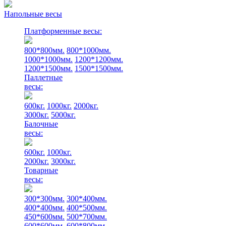
Напольные весы
Платформенные весы:
800*800мм.
800*1000мм.
1000*1000мм.
1200*1200мм.
1200*1500мм.
1500*1500мм.
Паллетные
весы:
600кг.
1000кг.
2000кг.
3000кг.
5000кг.
Балочные
весы:
600кг.
1000кг.
2000кг.
3000кг.
Товарные
весы:
300*300мм.
300*400мм.
400*400мм.
400*500мм.
450*600мм.
500*700мм.
600*600мм.
600*800мм.