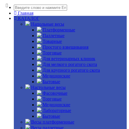
Главная
КАТАЛОГ
Напольные весы
Платформенные
Паллетные
Товарные
Простого взвешивания
Торговые
Для ветеринарных клиник
Для мелкого рогатого скота
Для крупного рогатого скота
Медицинские
Бытовые
Настольные весы
Фасовочные
Торговые
Медицинские
Лабораторные
Бытовые
Весы платформенные
Весы паллетные