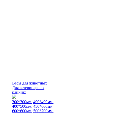
Весы для животных
Для ветеринарных
клиник:
300*300мм.
400*400мм.
400*500мм.
450*600мм.
600*600мм.
500*700мм.