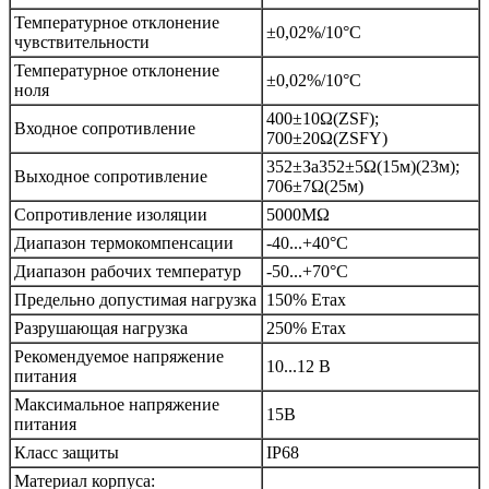
Температурное отклонение
±0,02%/10°С
чувствительности
Температурное отклонение
±0,02%/10°С
ноля
400±10Ω(ZSF);
Входное сопротивление
700±20Ω(ZSFY)
352±За352±5Ω(15м)(23м);
Выходное сопротивление
706±7Ω(25м)
Сопротивление изоляции
5000МΩ
Диапазон термокомпенсации
-40...+40°С
Диапазон рабочих температур
-50...+70°С
Предельно допустимая нагрузка
150% Етах
Разрушающая нагрузка
250% Етах
Рекомендуемое напряжение
10...12 В
питания
Максимальное напряжение
15В
питания
Класс защиты
IР68
Материал корпуса: