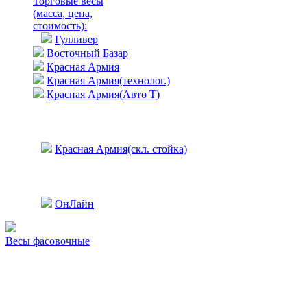
Торговые весы
(масса, цена,
стоимость)
:
Гулливер
Восточный Базар
Красная Армия
Красная Армия(технолог.)
Красная Армия(Авто Т)
Красная Армия(скл. стойка)
ОнЛайн
Весы фасовочные