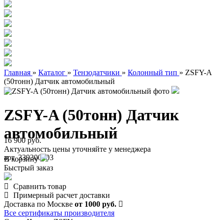
Главная
»
Каталог
»
Тензодатчики
»
Колонный тип
»
ZSFY-A
(50тонн) Датчик автомобильный
ZSFY-A (50тонн) Датчик
автомобильный
16 900 руб.
Актуальность цены уточняйте у менеджера
арт. 339300003
В корзину
Быстрый заказ
Сравнить товар
Примерный расчет доставки
Доставка по Москве
от 1000 руб.
Все сертификаты производителя