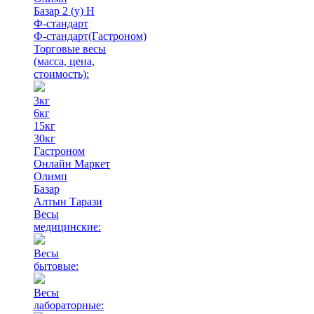
Базар 2 (у) Н
Ф-стандарт
Ф-стандарт(Гастроном)
Торговые весы
(масса, цена,
стоимость)
:
3кг
6кг
15кг
30кг
Гастроном
Онлайн Маркет
Олимп
Базар
Алтын Тарази
Весы
медицинские:
Весы
бытовые:
Весы
лабораторные: