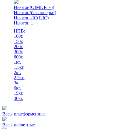
Ньютон(OIML R 76)
Ньютон(без поверки)
Ньютон ЛС(ГЛС)
Ньютон 1
НПВ:
100г.
150г.
200г.
300г.
600г.
1кг.
1,5кг.
2кг.
2,5кг.
3кг.
6кг.
15кг.
30кг.
Весы платформенные
Весы паллетные