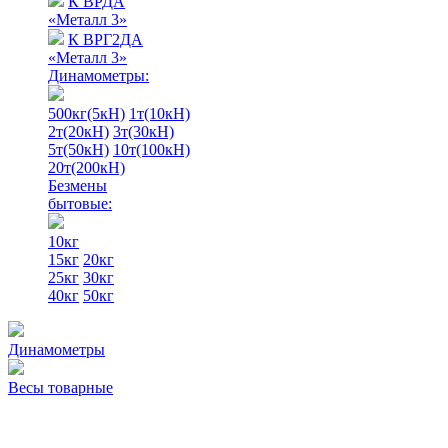
К ВРДА
«Металл 3»
К ВРГ2ДА
«Металл 3»
Динамометры:
500кг(5кН)
1т(10кН)
2т(20кН)
3т(30кН)
5т(50кН)
10т(100кН)
20т(200кН)
Безмены
бытовые:
10кг
15кг
20кг
25кг
30кг
40кг
50кг
Динамометры
Весы товарные