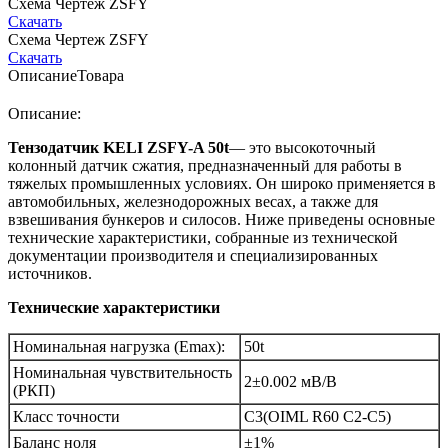
Схема Чертеж ZSFY
Скачать
Схема Чертеж ZSFY
Скачать
Описание
Товара
Описание:
Тензодатчик KELI ZSFY-A 50t
— это высокоточный
колонный датчик сжатия, предназначенный для работы в
тяжелых промышленных условиях. Он широко применяется в
автомобильных, железнодорожных весах, а также для
взвешивания бункеров и силосов. Ниже приведены основные
технические характеристики, собранные из технической
документации производителя и специализированных
источников.
Технические характеристики
Номинальная нагрузка (Еmax):
50t
Номинальная чувствительность
2±0.002 мВ/В
(РКП)
Класс точности
С3(OIML R60 C2-C5)
Баланс ноля
±1%