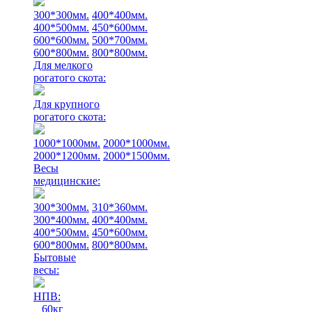
300*300мм.
400*400мм.
400*500мм.
450*600мм.
600*600мм.
500*700мм.
600*800мм.
800*800мм.
Для мелкого
рогатого скота:
Для крупного
рогатого скота:
1000*1000мм.
2000*1000мм.
2000*1200мм.
2000*1500мм.
Весы
медицинские:
300*300мм.
310*360мм.
300*400мм.
400*400мм.
400*500мм.
450*600мм.
600*800мм.
800*800мм.
Бытовые
весы:
НПВ:
60кг