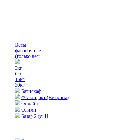
Весы
фасовочные
(только вес)
:
3кг
6кг
15кг
30кг
Батискаф
Ф-стандарт (Витрина)
Онлайн
Олимп
Базар 2 (у) Н