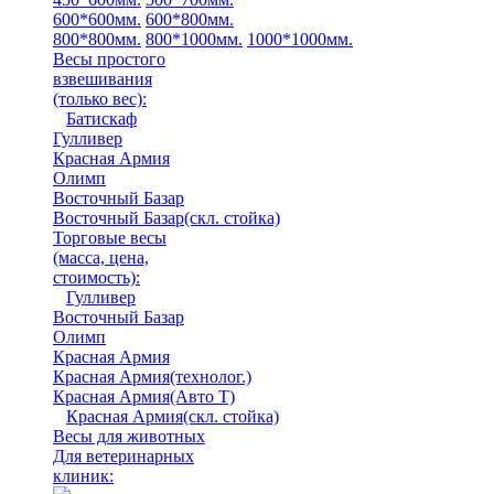
600*600мм.
600*800мм.
800*800мм.
800*1000мм.
1000*1000мм.
Весы простого
взвешивания
(только вес)
:
Батискаф
Гулливер
Красная Армия
Олимп
Восточный Базар
Восточный Базар(скл. стойка)
Торговые весы
(масса, цена,
стоимость)
:
Гулливер
Восточный Базар
Олимп
Красная Армия
Красная Армия(технолог.)
Красная Армия(Авто Т)
Красная Армия(скл. стойка)
Весы для животных
Для ветеринарных
клиник: