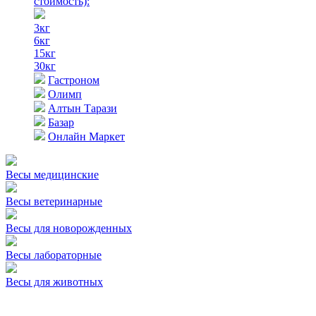
стоимость)
:
3кг
6кг
15кг
30кг
Гастроном
Олимп
Алтын Тарази
Базар
Онлайн Маркет
Весы медицинские
Весы ветеринарные
Весы для новорожденных
Весы лабораторные
Весы для животных