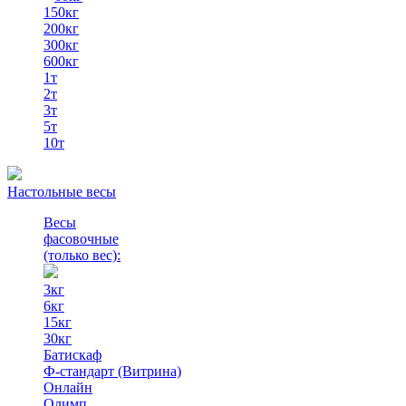
150кг
200кг
300кг
600кг
1т
2т
3т
5т
10т
Настольные весы
Весы
фасовочные
(только вес)
:
3кг
6кг
15кг
30кг
Батискаф
Ф-стандарт (Витрина)
Онлайн
Олимп