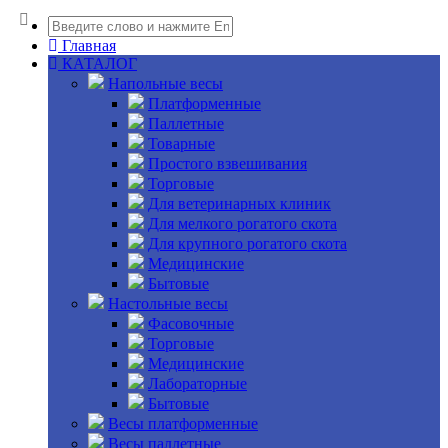
Главная
КАТАЛОГ
Напольные весы
Платформенные
Паллетные
Товарные
Простого взвешивания
Торговые
Для ветеринарных клиник
Для мелкого рогатого скота
Для крупного рогатого скота
Медицинские
Бытовые
Настольные весы
Фасовочные
Торговые
Медицинские
Лабораторные
Бытовые
Весы платформенные
Весы паллетные