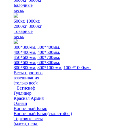
3000кг.
5000кг.
Балочные
весы:
600кг.
1000кг.
2000кг.
3000кг.
Товарные
весы:
300*300мм.
300*400мм.
400*400мм.
400*500мм.
450*600мм.
500*700мм.
600*600мм.
600*800мм.
800*800мм.
800*1000мм.
1000*1000мм.
Весы простого
взвешивания
(только вес)
:
Батискаф
Гулливер
Красная Армия
Олимп
Восточный Базар
Восточный Базар(скл. стойка)
Торговые весы
(масса, цена,