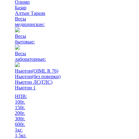
Олимп
Базар
Алтын Тарази
Весы
медицинские:
Весы
бытовые:
Весы
лабораторные:
Ньютон(OIML R 76)
Ньютон(без поверки)
Ньютон ЛС(ГЛС)
Ньютон 1
НПВ:
100г.
150г.
200г.
300г.
600г.
1кг.
1,5кг.