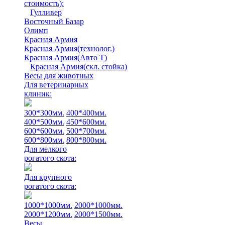
стоимость)
:
Гулливер
Восточный Базар
Олимп
Красная Армия
Красная Армия(технолог.)
Красная Армия(Авто Т)
Красная Армия(скл. стойка)
Весы для животных
Для ветеринарных
клиник:
300*300мм.
400*400мм.
400*500мм.
450*600мм.
600*600мм.
500*700мм.
600*800мм.
800*800мм.
Для мелкого
рогатого скота:
Для крупного
рогатого скота:
1000*1000мм.
2000*1000мм.
2000*1200мм.
2000*1500мм.
Весы