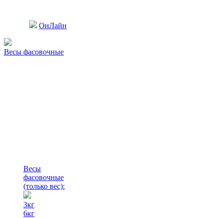
ОнЛайн
Весы фасовочные
Весы
фасовочные
(только вес)
:
3кг
6кг