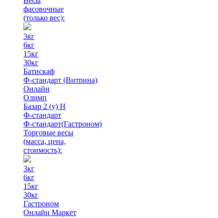
Весы
фасовочные
(только вес)
:
3кг
6кг
15кг
30кг
Батискаф
Ф-стандарт (Витрина)
Онлайн
Олимп
Базар 2 (у) Н
Ф-стандарт
Ф-стандарт(Гастроном)
Торговые весы
(масса, цена,
стоимость)
:
3кг
6кг
15кг
30кг
Гастроном
Онлайн Маркет