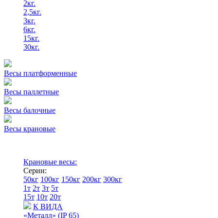
2кг.
2,5кг.
3кг.
6кг.
15кг.
30кг.
Весы платформенные
Весы паллетные
Весы балочные
Весы крановые
Крановые весы:
Серии:
50кг
100кг
150кг
200кг
300кг
1т
2т
3т
5т
15т
10т
20т
К ВИДА
«Металл» (IP 65)