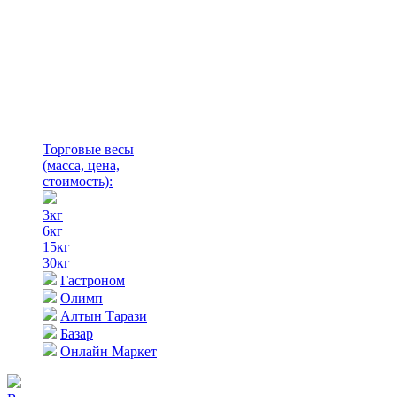
Торговые весы
(масса, цена,
стоимость)
:
3кг
6кг
15кг
30кг
Гастроном
Олимп
Алтын Тарази
Базар
Онлайн Маркет