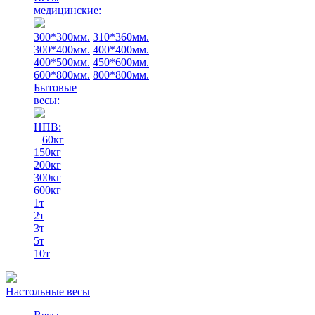
медицинские:
300*300мм.
310*360мм.
300*400мм.
400*400мм.
400*500мм.
450*600мм.
600*800мм.
800*800мм.
Бытовые
весы:
НПВ:
60кг
150кг
200кг
300кг
600кг
1т
2т
3т
5т
10т
Настольные весы