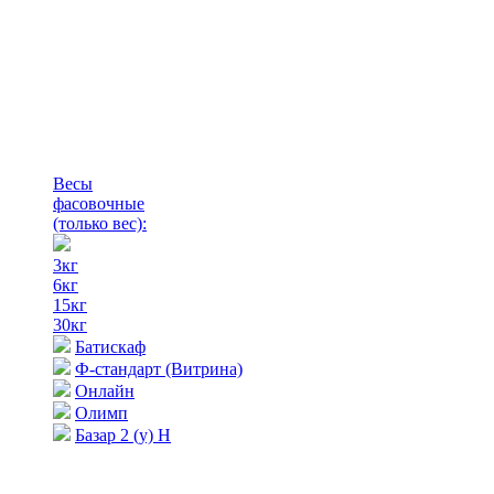
Весы
фасовочные
(только вес)
:
3кг
6кг
15кг
30кг
Батискаф
Ф-стандарт (Витрина)
Онлайн
Олимп
Базар 2 (у) Н