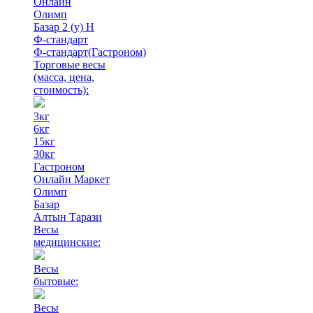
Онлайн
Олимп
Базар 2 (у) Н
Ф-стандарт
Ф-стандарт(Гастроном)
Торговые весы
(масса, цена,
стоимость)
:
3кг
6кг
15кг
30кг
Гастроном
Онлайн Маркет
Олимп
Базар
Алтын Тарази
Весы
медицинские:
Весы
бытовые:
Весы