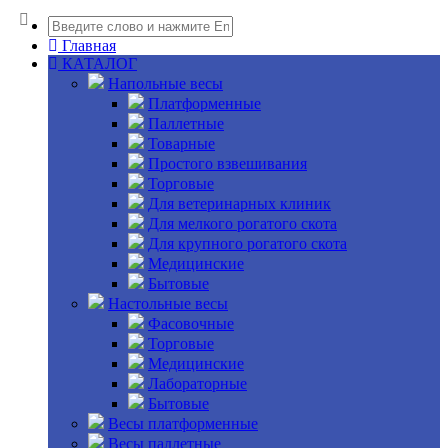
Главная
КАТАЛОГ
Напольные весы
Платформенные
Паллетные
Товарные
Простого взвешивания
Торговые
Для ветеринарных клиник
Для мелкого рогатого скота
Для крупного рогатого скота
Медицинские
Бытовые
Настольные весы
Фасовочные
Торговые
Медицинские
Лабораторные
Бытовые
Весы платформенные
Весы паллетные