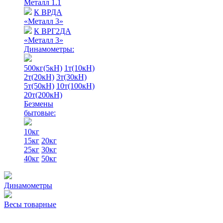
Металл 1.1
К ВРДА
«Металл 3»
К ВРГ2ДА
«Металл 3»
Динамометры:
500кг(5кН)
1т(10кН)
2т(20кН)
3т(30кН)
5т(50кН)
10т(100кН)
20т(200кН)
Безмены
бытовые:
10кг
15кг
20кг
25кг
30кг
40кг
50кг
Динамометры
Весы товарные