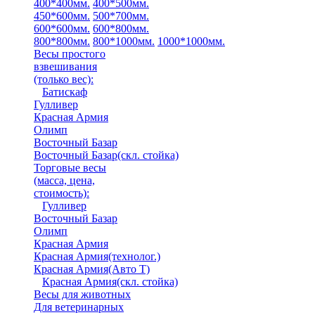
400*400мм.
400*500мм.
450*600мм.
500*700мм.
600*600мм.
600*800мм.
800*800мм.
800*1000мм.
1000*1000мм.
Весы простого
взвешивания
(только вес)
:
Батискаф
Гулливер
Красная Армия
Олимп
Восточный Базар
Восточный Базар(скл. стойка)
Торговые весы
(масса, цена,
стоимость)
:
Гулливер
Восточный Базар
Олимп
Красная Армия
Красная Армия(технолог.)
Красная Армия(Авто Т)
Красная Армия(скл. стойка)
Весы для животных
Для ветеринарных