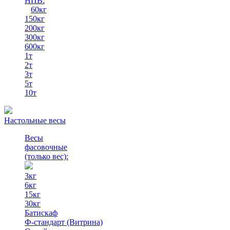
НПВ:
60кг
150кг
200кг
300кг
600кг
1т
2т
3т
5т
10т
Настольные весы
Весы
фасовочные
(только вес)
:
3кг
6кг
15кг
30кг
Батискаф
Ф-стандарт (Витрина)