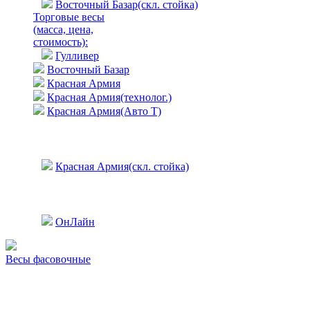
Восточный Базар(скл. стойка)
Торговые весы
(масса, цена,
стоимость)
:
Гулливер
Восточный Базар
Красная Армия
Красная Армия(технолог.)
Красная Армия(Авто Т)
Красная Армия(скл. стойка)
ОнЛайн
Весы фасовочные