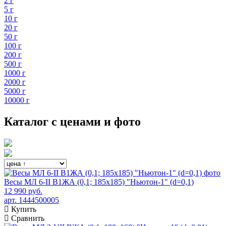
2 г
5 г
10 г
20 г
50 г
100 г
200 г
500 г
1000 г
2000 г
5000 г
10000 г
Каталог с ценами и фото
Весы МЛ 6-II В1ЖА (0,1; 185x185) "Ньютон-1" (d=0,1)
12 990 руб.
арт. 1444500005
Купить
Сравнить