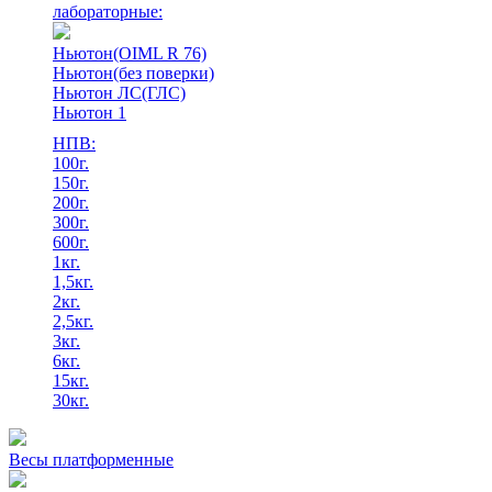
лабораторные:
Ньютон(OIML R 76)
Ньютон(без поверки)
Ньютон ЛС(ГЛС)
Ньютон 1
НПВ:
100г.
150г.
200г.
300г.
600г.
1кг.
1,5кг.
2кг.
2,5кг.
3кг.
6кг.
15кг.
30кг.
Весы платформенные