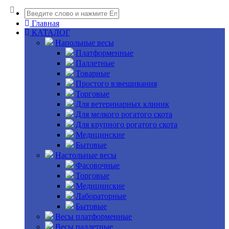
Главная
КАТАЛОГ
Напольные весы
Платформенные
Паллетные
Товарные
Простого взвешивания
Торговые
Для ветеринарных клиник
Для мелкого рогатого скота
Для крупного рогатого скота
Медицинские
Бытовые
Настольные весы
Фасовочные
Торговые
Медицинские
Лабораторные
Бытовые
Весы платформенные
Весы паллетные