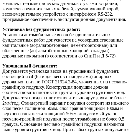
комплект тензометрических датчиков с узлами встройки,
комплект соединительных кабелей, суммирующий короб,
весоизмерительное устройство с интерфейсом RS-232,
программное обеспечение, эксплуатационная документация.
Установка без фундаментных работ:
Установка автомобильные весов без дополнительных
фундаментных работ допускается на усовершенствованные
капитальные (асфальтобетонные, цементобетонные) или
облегченные (асфальтобетонные холодной закладки)
дорожные покрытия (в соответствии со СниП и Д 5-72).
Упрощенный фундамент:
Допускается установка весов на упрощенный фундамент,
состоящий из 4 (6-ти для весов с пандусами) опорных
дорожных плит по ГОСТ 21924.2-84, уложенных на песчано-
гравийную подушку. Конструкция подушки должна
соответствовать плотности грунта и уровню грунтовых вод.
Допускается посадка плит относительно друг друга не более
2мм/год. Стандартный вариант подушки состроит из нижнего
слоя песка толщиной 50мм. слоя гравия толщиной 100мм и
верхнего слоя песка толщиной 50мм. допустимый уклон
песчано-гравийной подушки после утрамбовки не более 0,5
градуса. Основание песчано-гравийной подушки находится
выше уровня грунтовых вод. При слабых грунтах допускается