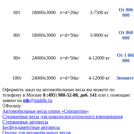
От 806
60т
18000х3000
e=d=20кг
3-7500 кг
000
От 860
80т
18000х3000
e=d=50кг
3-9000 кг
000
От 1 06
80т
24000х3000
e=d=50кг
4-12000 кг
000
100т
24000х3000
e=d=50кг
4-12000 кг
Звоните
Оформить заказ на автомобильные весы вы можете по
телефону в Москве
8
(
495
)
988-52-88, доб. 141
или с помощью
заявки на
nik
@middle.ru
.
Фильтр
Автомобильные весы серии «Серпантин»
Стержневые весы для поколесного/поосного взвешивания
Стержневые автовесы
Бесфундаментные автовесы
Опции для автомобильных весов