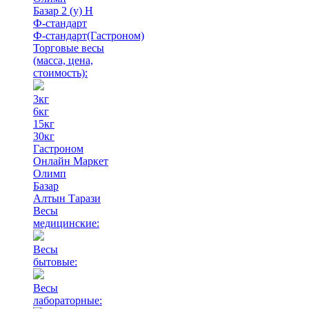
Базар 2 (у) Н
Ф-стандарт
Ф-стандарт(Гастроном)
Торговые весы
(масса, цена,
стоимость)
:
3кг
6кг
15кг
30кг
Гастроном
Онлайн Маркет
Олимп
Базар
Алтын Тарази
Весы
медицинские:
Весы
бытовые:
Весы
лабораторные: