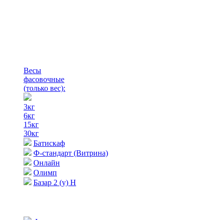
Весы
фасовочные
(только вес)
:
3кг
6кг
15кг
30кг
Батискаф
Ф-стандарт (Витрина)
Онлайн
Олимп
Базар 2 (у) Н