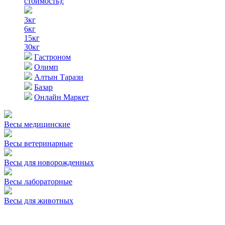
стоимость)
:
3кг
6кг
15кг
30кг
Гастроном
Олимп
Алтын Тарази
Базар
Онлайн Маркет
Весы медицинские
Весы ветеринарные
Весы для новорожденных
Весы лабораторные
Весы для животных