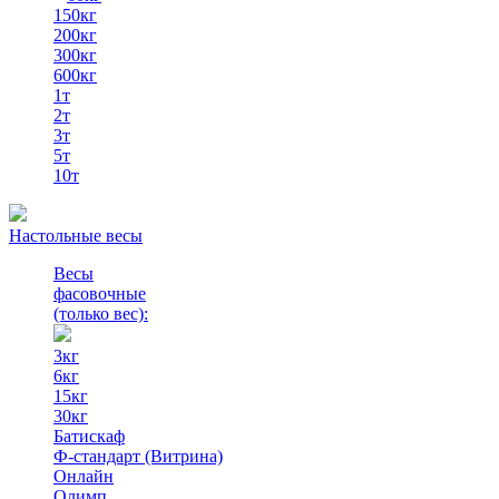
150кг
200кг
300кг
600кг
1т
2т
3т
5т
10т
Настольные весы
Весы
фасовочные
(только вес)
:
3кг
6кг
15кг
30кг
Батискаф
Ф-стандарт (Витрина)
Онлайн
Олимп