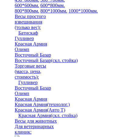
600*600мм.
600*800мм.
800*800мм.
800*1000мм.
1000*1000мм.
Весы простого
взвешивания
(только вес)
:
Батискаф
Гулливер
Красная Армия
Олимп
Восточный Базар
Восточный Базар(скл. стойка)
Торговые весы
(масса, цена,
стоимость)
:
Гулливер
Восточный Базар
Олимп
Красная Армия
Красная Армия(технолог.)
Красная Армия(Авто Т)
Красная Армия(скл. стойка)
Весы для животных
Для ветеринарных
клиник: