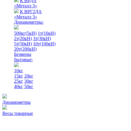
К ВРДА
«Металл 3»
К ВРГ2ДА
«Металл 3»
Динамометры:
500кг(5кН)
1т(10кН)
2т(20кН)
3т(30кН)
5т(50кН)
10т(100кН)
20т(200кН)
Безмены
бытовые:
10кг
15кг
20кг
25кг
30кг
40кг
50кг
Динамометры
Весы товарные