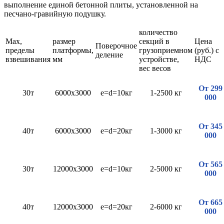
выполнение единой бетонной плиты, установленной на
песчано-гравийную подушку.
количество
Max,
размер
секций в
Цена
Поверочное
пределы
платформы,
грузоприемном
(руб.) с
деление
взвешивания
мм
устройстве,
НДС
вес весов
От 299
30т
6000х3000
e=d=10кг
1-2500 кг
000
От 345
40т
6000х3000
e=d=20кг
1-3000 кг
000
От 565
30т
12000х3000
e=d=10кг
2-5000 кг
000
От 665
40т
12000х3000
e=d=20кг
2-6000 кг
000