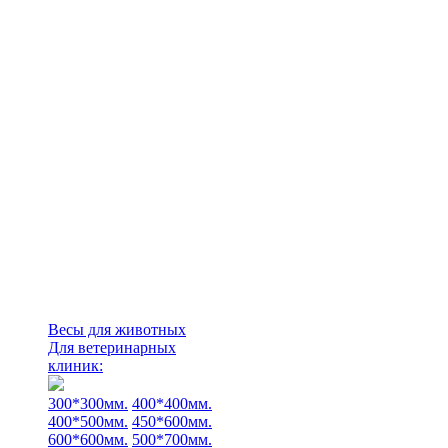
Весы для животных
Для ветеринарных
клиник:
300*300мм.
400*400мм.
400*500мм.
450*600мм.
600*600мм.
500*700мм.