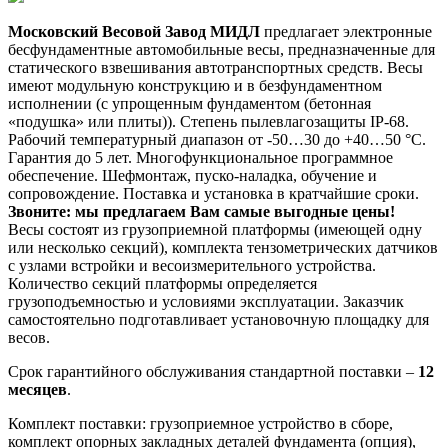
Московский Весовой Завод МИДЛ
предлагает электронные
бесфундаментные автомобильные весы, предназначенные для
статического взвешивания автотранспортных средств. Весы
имеют модульную конструкцию и в безфундаментном
исполнении (с упрощенным фундаментом (бетонная
«подушка» или плиты)). Степень пылевлагозащиты IP-68.
Рабочий температурный диапазон от -50…30 до +40…50 °C.
Гарантия до 5 лет. Многофункциональное программное
обеспечение. Шефмонтаж, пуско-наладка, обучение и
сопровождение. Поставка и установка в кратчайшие сроки.
Звоните: мы предлагаем Вам самые выгодные цены!
Весы состоят из грузоприемной платформы (имеющей одну
или несколько секций), комплекта тензометрических датчиков
с узлами встройки и весоизмерительного устройства.
Количество секций платформы определяется
грузоподъемностью и условиями эксплуатации. Заказчик
самостоятельно подготавливает установочную площадку для
весов.
Срок гарантийного обслуживания стандартной поставки –
12
месяцев
.
Комплект поставки: грузоприемное устройство в сборе,
комплект опорных закладных деталей фундамента (опция),