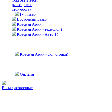
Торговые весы
(масса, цена,
стоимость)
:
Гулливер
Восточный Базар
Красная Армия
Красная Армия(технолог.)
Красная Армия(Авто Т)
Красная Армия(скл. стойка)
ОнЛайн
Весы фасовочные