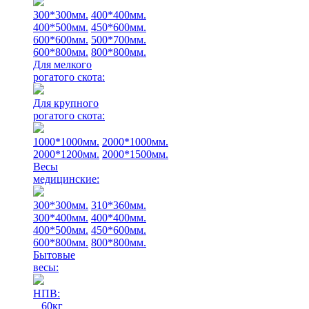
300*300мм.
400*400мм.
400*500мм.
450*600мм.
600*600мм.
500*700мм.
600*800мм.
800*800мм.
Для мелкого
рогатого скота:
Для крупного
рогатого скота:
1000*1000мм.
2000*1000мм.
2000*1200мм.
2000*1500мм.
Весы
медицинские:
300*300мм.
310*360мм.
300*400мм.
400*400мм.
400*500мм.
450*600мм.
600*800мм.
800*800мм.
Бытовые
весы:
НПВ:
60кг