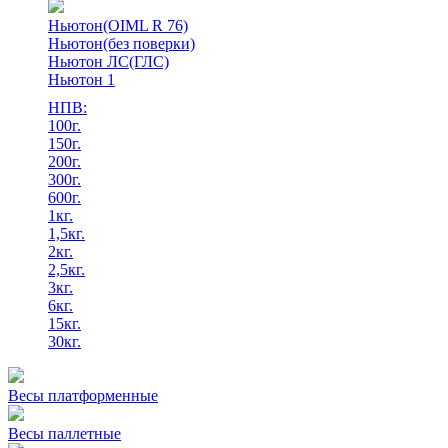
Ньютон(OIML R 76)
Ньютон(без поверки)
Ньютон ЛС(ГЛС)
Ньютон 1
НПВ:
100г.
150г.
200г.
300г.
600г.
1кг.
1,5кг.
2кг.
2,5кг.
3кг.
6кг.
15кг.
30кг.
Весы платформенные
Весы паллетные