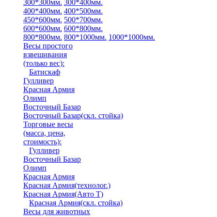
300*300мм.
300*400мм.
400*400мм.
400*500мм.
450*600мм.
500*700мм.
600*600мм.
600*800мм.
800*800мм.
800*1000мм.
1000*1000мм.
Весы простого
взвешивания
(только вес)
:
Батискаф
Гулливер
Красная Армия
Олимп
Восточный Базар
Восточный Базар(скл. стойка)
Торговые весы
(масса, цена,
стоимость)
:
Гулливер
Восточный Базар
Олимп
Красная Армия
Красная Армия(технолог.)
Красная Армия(Авто Т)
Красная Армия(скл. стойка)
Весы для животных