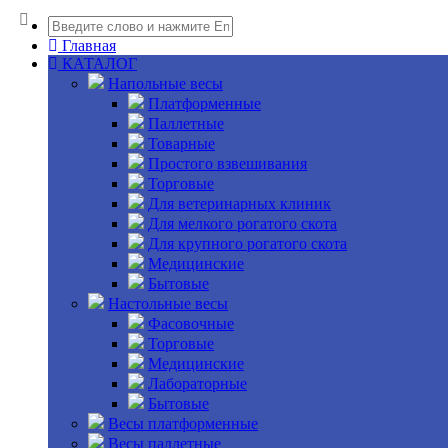
Главная
КАТАЛОГ
Напольные весы
Платформенные
Паллетные
Товарные
Простого взвешивания
Торговые
Для ветеринарных клиник
Для мелкого рогатого скота
Для крупного рогатого скота
Медицинские
Бытовые
Настольные весы
Фасовочные
Торговые
Медицинские
Лабораторные
Бытовые
Весы платформенные
Весы паллетные