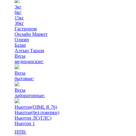
3кг
6кг
15кг
30кг
Гастроном
Онлайн Маркет
Олимп
Базар
Алтын Тарази
Весы
медицинские:
Весы
бытовые:
Весы
лабораторные:
Ньютон(OIML R 76)
Ньютон(без поверки)
Ньютон ЛС(ГЛС)
Ньютон 1
НПВ: