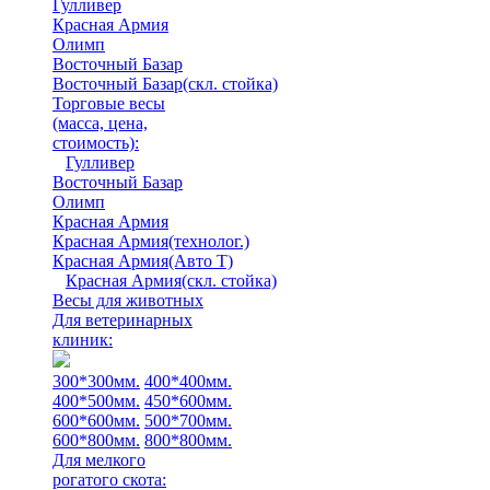
Гулливер
Красная Армия
Олимп
Восточный Базар
Восточный Базар(скл. стойка)
Торговые весы
(масса, цена,
стоимость)
:
Гулливер
Восточный Базар
Олимп
Красная Армия
Красная Армия(технолог.)
Красная Армия(Авто Т)
Красная Армия(скл. стойка)
Весы для животных
Для ветеринарных
клиник:
300*300мм.
400*400мм.
400*500мм.
450*600мм.
600*600мм.
500*700мм.
600*800мм.
800*800мм.
Для мелкого
рогатого скота: