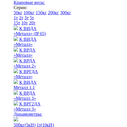
Крановые весы:
Серии:
50кг
100кг
150кг
200кг
300кг
1т
2т
3т
5т
15т
10т
20т
К ВИДА
«Металл» (IP 65)
К ВИДА
«Металл»
К ВРДА
«Металл»
К ВРДА
«Металл 2»
К ВРГДА
«Металл»
К ВИДА
Металл 1.1
К ВРДА
«Металл 3»
К ВРГ2ДА
«Металл 3»
Динамометры:
500кг(5кН)
1т(10кН)