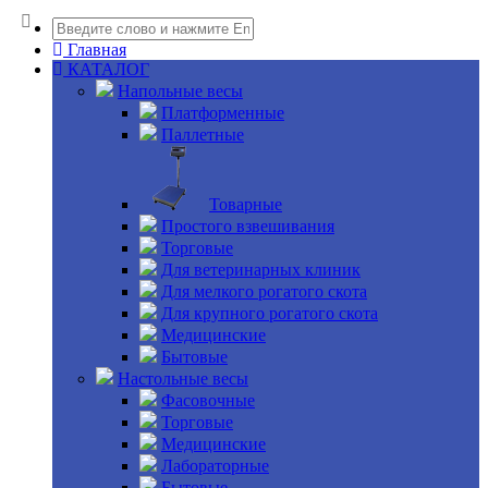
Главная
КАТАЛОГ
Напольные весы
Платформенные
Паллетные
Товарные
Простого взвешивания
Торговые
Для ветеринарных клиник
Для мелкого рогатого скота
Для крупного рогатого скота
Медицинские
Бытовые
Настольные весы
Фасовочные
Торговые
Медицинские
Лабораторные
Бытовые