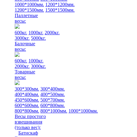
1000*1000мм.
1200*1200мм.
1200*1500мм.
1500*1500мм.
Паллетные
весы:
600кг.
1000кг.
2000кг.
3000кг.
5000кг.
Балочные
весы:
600кг.
1000кг.
2000кг.
3000кг.
Товарные
весы:
300*300мм.
300*400мм.
400*400мм.
400*500мм.
450*600мм.
500*700мм.
600*600мм.
600*800мм.
800*800мм.
800*1000мм.
1000*1000мм.
Весы простого
взвешивания
(только вес)
:
Батискаф