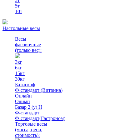
3т
5т
10т
Настольные весы
Весы
фасовочные
(только вес)
:
3кг
6кг
15кг
30кг
Батискаф
Ф-стандарт (Витрина)
Онлайн
Олимп
Базар 2 (у) Н
Ф-стандарт
Ф-стандарт(Гастроном)
Торговые весы
(масса, цена,
стоимость)
: