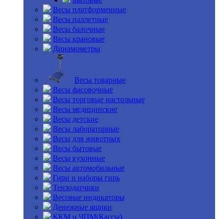
Весы платформенные
Весы паллетные
Весы балочные
Весы крановые
Динамометры
Весы товарные
Весы фасовочные
Весы торговые настольные
Весы медицинские
Весы детские
Весы лабораторные
Весы для животных
Весы бытовые
Весы кухонные
Весы автомобильные
Гири и наборы гирь
Тензодатчики
Весовые индикаторы
Денежные ящики
ККМ и ЧПМ(Кассы)