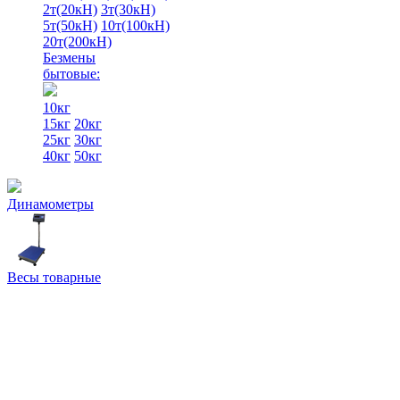
2т(20кН)
3т(30кН)
5т(50кН)
10т(100кН)
20т(200кН)
Безмены
бытовые:
10кг
15кг
20кг
25кг
30кг
40кг
50кг
Динамометры
Весы товарные