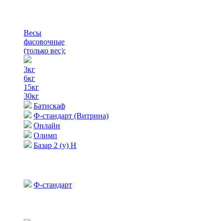
Весы
фасовочные
(только вес)
:
3кг
6кг
15кг
30кг
Батискаф
Ф-стандарт (Витрина)
Онлайн
Олимп
Базар 2 (у) Н
Ф-стандарт