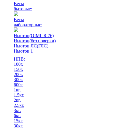
Весы
бытовые:
Весы
лабораторные:
Ньютон(OIML R 76)
Ньютон(без поверки)
Ньютон ЛС(ГЛС)
Ньютон 1
НПВ:
100г.
150г.
200г.
300г.
600г.
1кг.
1,5кг.
2кг.
2,5кг.
3кг.
6кг.
15кг.
30кг.