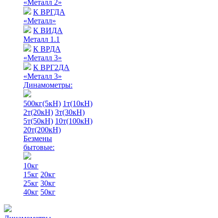
«Металл 2»
К ВРГДА
«Металл»
К ВИДА
Металл 1.1
К ВРДА
«Металл 3»
К ВРГ2ДА
«Металл 3»
Динамометры:
500кг(5кН)
1т(10кН)
2т(20кН)
3т(30кН)
5т(50кН)
10т(100кН)
20т(200кН)
Безмены
бытовые:
10кг
15кг
20кг
25кг
30кг
40кг
50кг