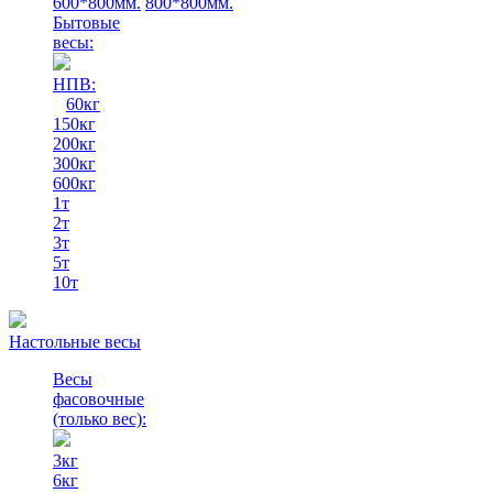
600*800мм.
800*800мм.
Бытовые
весы:
НПВ:
60кг
150кг
200кг
300кг
600кг
1т
2т
3т
5т
10т
Настольные весы
Весы
фасовочные
(только вес)
:
3кг
6кг