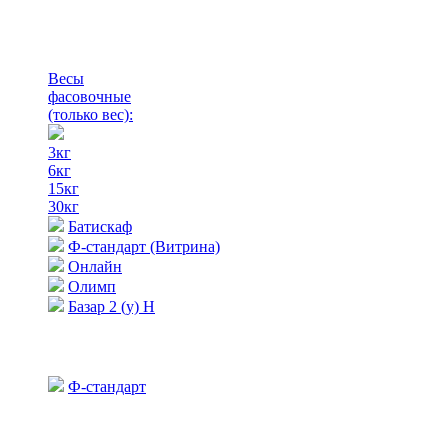
Весы
фасовочные
(только вес)
:
3кг
6кг
15кг
30кг
Батискаф
Ф-стандарт (Витрина)
Онлайн
Олимп
Базар 2 (у) Н
Ф-стандарт