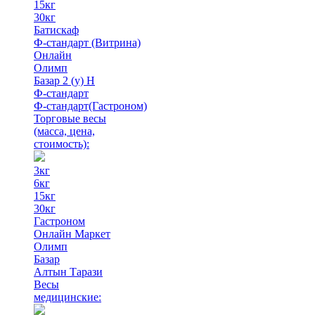
15кг
30кг
Батискаф
Ф-стандарт (Витрина)
Онлайн
Олимп
Базар 2 (у) Н
Ф-стандарт
Ф-стандарт(Гастроном)
Торговые весы
(масса, цена,
стоимость)
:
3кг
6кг
15кг
30кг
Гастроном
Онлайн Маркет
Олимп
Базар
Алтын Тарази
Весы
медицинские: