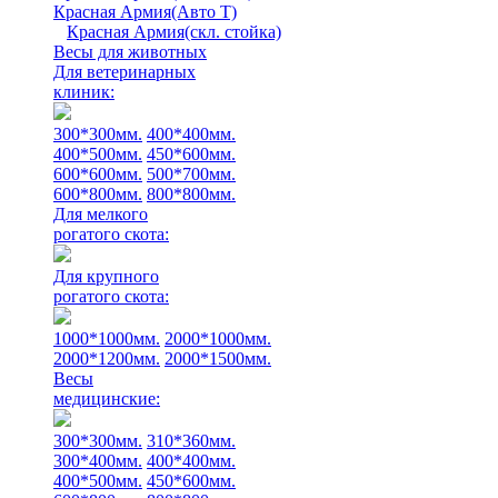
Красная Армия(Авто Т)
Красная Армия(скл. стойка)
Весы для животных
Для ветеринарных
клиник:
300*300мм.
400*400мм.
400*500мм.
450*600мм.
600*600мм.
500*700мм.
600*800мм.
800*800мм.
Для мелкого
рогатого скота:
Для крупного
рогатого скота:
1000*1000мм.
2000*1000мм.
2000*1200мм.
2000*1500мм.
Весы
медицинские:
300*300мм.
310*360мм.
300*400мм.
400*400мм.
400*500мм.
450*600мм.