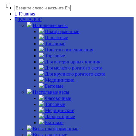
Главная
КАТАЛОГ
Напольные весы
Платформенные
Паллетные
Товарные
Простого взвешивания
Торговые
Для ветеринарных клиник
Для мелкого рогатого скота
Для крупного рогатого скота
Медицинские
Бытовые
Настольные весы
Фасовочные
Торговые
Медицинские
Лабораторные
Бытовые
Весы платформенные
Весы паллетные