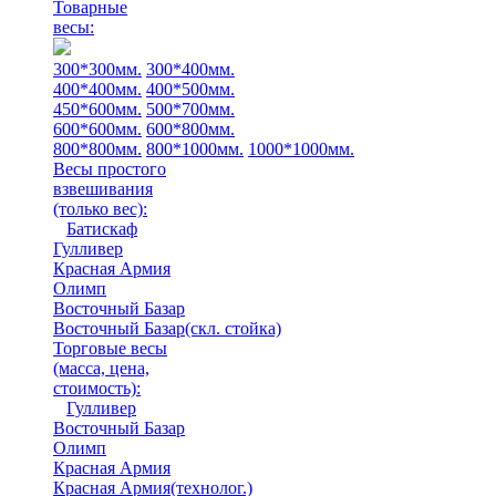
Товарные
весы:
300*300мм.
300*400мм.
400*400мм.
400*500мм.
450*600мм.
500*700мм.
600*600мм.
600*800мм.
800*800мм.
800*1000мм.
1000*1000мм.
Весы простого
взвешивания
(только вес)
:
Батискаф
Гулливер
Красная Армия
Олимп
Восточный Базар
Восточный Базар(скл. стойка)
Торговые весы
(масса, цена,
стоимость)
:
Гулливер
Восточный Базар
Олимп
Красная Армия
Красная Армия(технолог.)