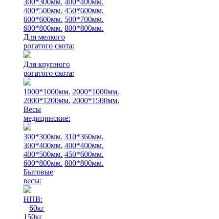
300*300мм.
400*400мм.
400*500мм.
450*600мм.
600*600мм.
500*700мм.
600*800мм.
800*800мм.
Для мелкого
рогатого скота:
Для крупного
рогатого скота:
1000*1000мм.
2000*1000мм.
2000*1200мм.
2000*1500мм.
Весы
медицинские:
300*300мм.
310*360мм.
300*400мм.
400*400мм.
400*500мм.
450*600мм.
600*800мм.
800*800мм.
Бытовые
весы:
НПВ:
60кг
150кг