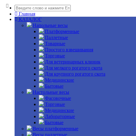
Главная
КАТАЛОГ
Напольные весы
Платформенные
Паллетные
Товарные
Простого взвешивания
Торговые
Для ветеринарных клиник
Для мелкого рогатого скота
Для крупного рогатого скота
Медицинские
Бытовые
Настольные весы
Фасовочные
Торговые
Медицинские
Лабораторные
Бытовые
Весы платформенные
Весы паллетные