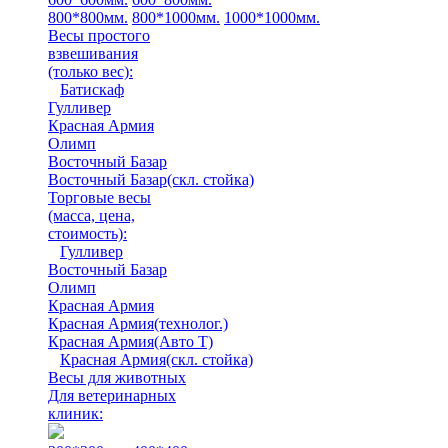
800*800мм.
800*1000мм.
1000*1000мм.
Весы простого
взвешивания
(только вес)
:
Батискаф
Гулливер
Красная Армия
Олимп
Восточный Базар
Восточный Базар(скл. стойка)
Торговые весы
(масса, цена,
стоимость)
:
Гулливер
Восточный Базар
Олимп
Красная Армия
Красная Армия(технолог.)
Красная Армия(Авто Т)
Красная Армия(скл. стойка)
Весы для животных
Для ветеринарных
клиник: