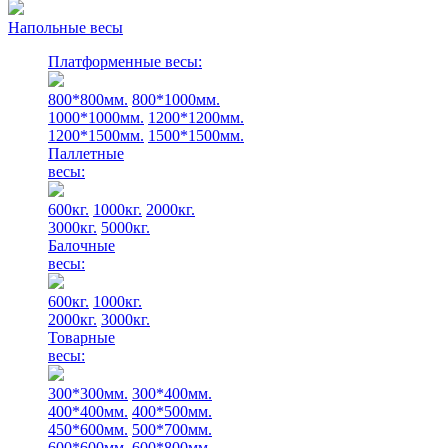
Напольные весы
Платформенные весы:
800*800мм.
800*1000мм.
1000*1000мм.
1200*1200мм.
1200*1500мм.
1500*1500мм.
Паллетные
весы:
600кг.
1000кг.
2000кг.
3000кг.
5000кг.
Балочные
весы:
600кг.
1000кг.
2000кг.
3000кг.
Товарные
весы:
300*300мм.
300*400мм.
400*400мм.
400*500мм.
450*600мм.
500*700мм.
600*600мм.
600*800мм.