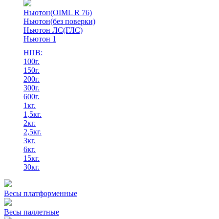
Ньютон(OIML R 76)
Ньютон(без поверки)
Ньютон ЛС(ГЛС)
Ньютон 1
НПВ:
100г.
150г.
200г.
300г.
600г.
1кг.
1,5кг.
2кг.
2,5кг.
3кг.
6кг.
15кг.
30кг.
Весы платформенные
Весы паллетные