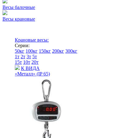
Весы балочные
Весы крановые
Крановые весы:
Серии:
50кг
100кг
150кг
200кг
300кг
1т
2т
3т
5т
15т
10т
20т
К ВИДА
«Металл» (IP 65)