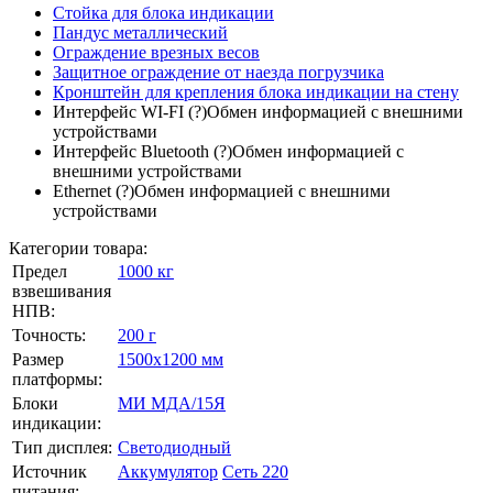
Стойка для блока индикации
Пандус металлический
Ограждение врезных весов
Защитное ограждение от наезда погрузчика
Кронштейн для крепления блока индикации на стену
Интерфейс WI-FI
(?)
Обмен информацией с внешними
устройствами
Интерфейс Bluetooth
(?)
Обмен информацией с
внешними устройствами
Ethernet
(?)
Обмен информацией с внешними
устройствами
Категории товара:
Предел
1000 кг
взвешивания
НПВ:
Точность:
200 г
Размер
1500х1200 мм
платформы:
Блоки
МИ МДА/15Я
индикации:
Тип дисплея:
Светодиодный
Источник
Аккумулятор
Сеть 220
питания: