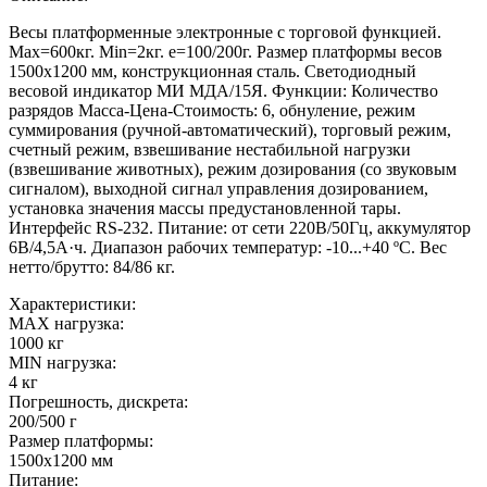
Весы платформенные электронные с торговой функцией.
Мах=600кг. Min=2кг. е=100/200г. Размер платформы весов
1500х1200 мм, конструкционная сталь. Светодиодный
весовой индикатор МИ МДА/15Я. Функции: Количество
разрядов Масса-Цена-Стоимость: 6, обнуление, режим
суммирования (ручной-автоматический), торговый режим,
счетный режим, взвешивание нестабильной нагрузки
(взвешивание животных), режим дозирования (со звуковым
сигналом), выходной сигнал управления дозированием,
установка значения массы предустановленной тары.
Интерфейс RS-232. Питание: от сети 220В/50Гц, аккумулятор
6В/4,5А·ч. Диапазон рабочих температур: -10...+40 ºС. Вес
нетто/брутто: 84/86 кг.
Характеристики:
MAX нагрузка:
1000 кг
MIN нагрузка:
4 кг
Погрешность, дискрета:
200/500 г
Размер платформы:
1500х1200 мм
Питание: