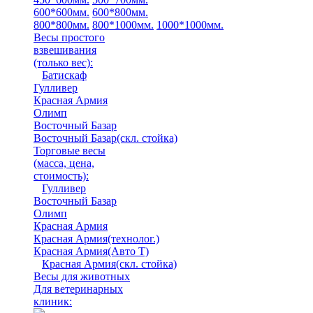
600*600мм.
600*800мм.
800*800мм.
800*1000мм.
1000*1000мм.
Весы простого
взвешивания
(только вес)
:
Батискаф
Гулливер
Красная Армия
Олимп
Восточный Базар
Восточный Базар(скл. стойка)
Торговые весы
(масса, цена,
стоимость)
:
Гулливер
Восточный Базар
Олимп
Красная Армия
Красная Армия(технолог.)
Красная Армия(Авто Т)
Красная Армия(скл. стойка)
Весы для животных
Для ветеринарных
клиник: