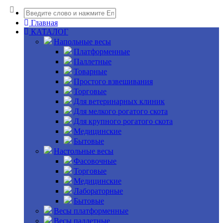
Главная
КАТАЛОГ
Напольные весы
Платформенные
Паллетные
Товарные
Простого взвешивания
Торговые
Для ветеринарных клиник
Для мелкого рогатого скота
Для крупного рогатого скота
Медицинские
Бытовые
Настольные весы
Фасовочные
Торговые
Медицинские
Лабораторные
Бытовые
Весы платформенные
Весы паллетные