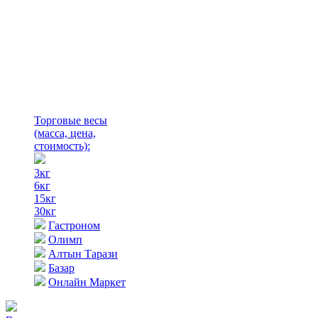
Торговые весы
(масса, цена,
стоимость)
:
3кг
6кг
15кг
30кг
Гастроном
Олимп
Алтын Тарази
Базар
Онлайн Маркет