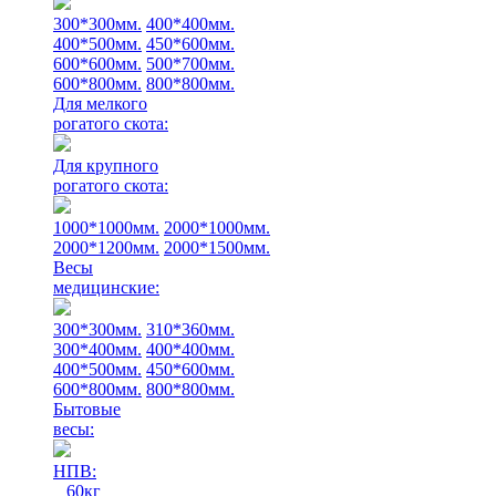
300*300мм.
400*400мм.
400*500мм.
450*600мм.
600*600мм.
500*700мм.
600*800мм.
800*800мм.
Для мелкого
рогатого скота:
Для крупного
рогатого скота:
1000*1000мм.
2000*1000мм.
2000*1200мм.
2000*1500мм.
Весы
медицинские:
300*300мм.
310*360мм.
300*400мм.
400*400мм.
400*500мм.
450*600мм.
600*800мм.
800*800мм.
Бытовые
весы:
НПВ:
60кг