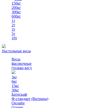
150кг
200кг
300кг
600кг
1т
2т
3т
5т
10т
Настольные весы
Весы
фасовочные
(только вес)
:
3кг
6кг
15кг
30кг
Батискаф
Ф-стандарт (Витрина)
Онлайн
Олимп