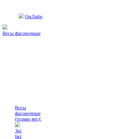
ОнЛайн
Весы фасовочные
Весы
фасовочные
(только вес)
:
3кг
6кг