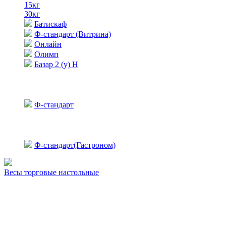
15кг
30кг
Батискаф
Ф-стандарт (Витрина)
Онлайн
Олимп
Базар 2 (у) Н
Ф-стандарт
Ф-стандарт(Гастроном)
Весы торговые настольные