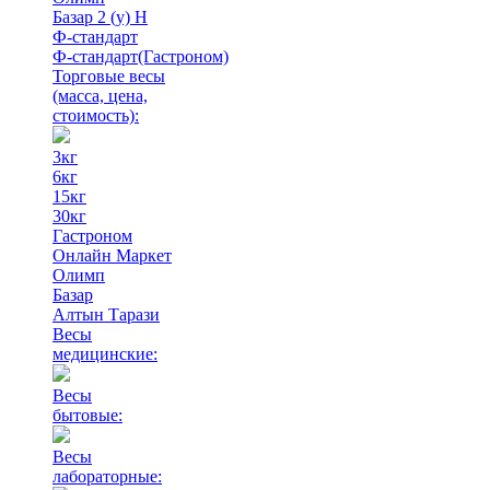
Базар 2 (у) Н
Ф-стандарт
Ф-стандарт(Гастроном)
Торговые весы
(масса, цена,
стоимость)
:
3кг
6кг
15кг
30кг
Гастроном
Онлайн Маркет
Олимп
Базар
Алтын Тарази
Весы
медицинские:
Весы
бытовые:
Весы
лабораторные: